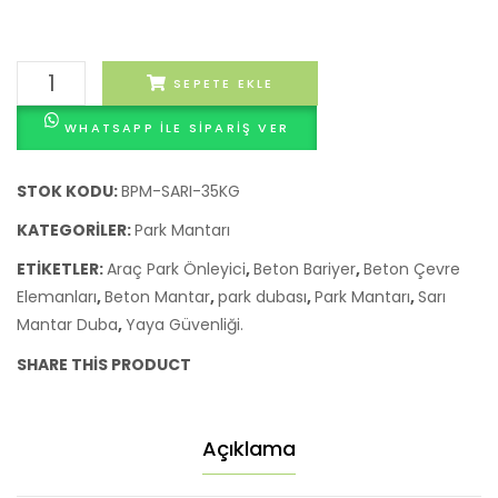
Beton
SEPETE EKLE
Park
WHATSAPP ILE SIPARIŞ VER
Mantarı
–
Sarı
STOK KODU:
BPM-SARI-35KG
Renkli
KATEGORILER:
Park Mantarı
Estetik
ETIKETLER:
Araç Park Önleyici
,
Beton Bariyer
,
Beton Çevre
Park
Elemanları
,
Beton Mantar
,
park dubası
,
Park Mantarı
,
Sarı
Dubası
Mantar Duba
,
Yaya Güvenliği.
adet
SHARE THIS PRODUCT
Açıklama