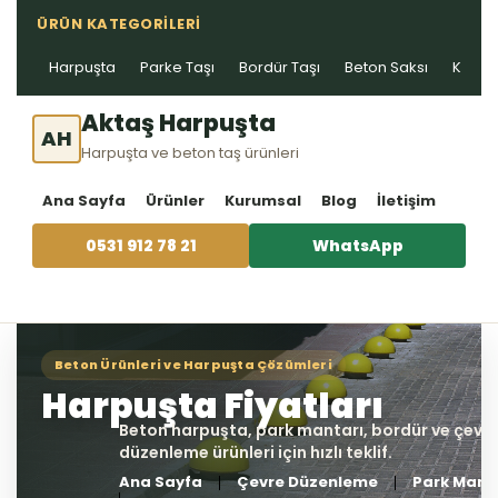
ÜRÜN KATEGORILERI
Harpuşta
Parke Taşı
Bordür Taşı
Beton Saksı
Kablo 
Aktaş Harpuşta
AH
Harpuşta ve beton taş ürünleri
Ana Sayfa
Ürünler
Kurumsal
Blog
İletişim
0531 912 78 21
WhatsApp
Ana Sayfa
Çevre Düzenleme
Park Mant