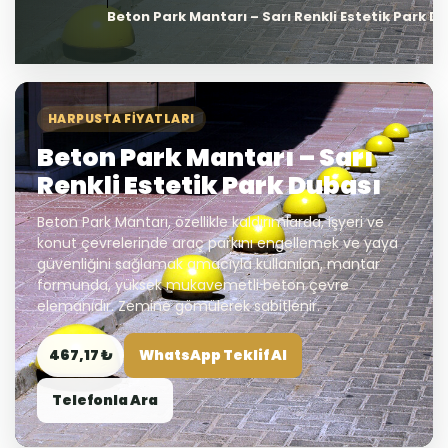
Beton Park Mantarı – Sarı Renkli Estetik Park D
HARPUSTA FIYATLARI
Beton Park Mantarı – Sarı
Renkli Estetik Park Dubası
Beton Park Mantarı, özellikle kaldırımlarda, işyeri ve
konut çevrelerinde araç parkını engellemek ve yaya
güvenliğini sağlamak amacıyla kullanılan, mantar
formunda, yüksek mukavemetli beton çevre
elemanıdır. Zemine gömülerek sabitlenir.
467,17 ₺
WhatsApp Teklif Al
Telefonla Ara