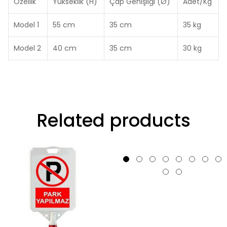
Özellik
Yükseklik (
H
)
Çap Genişliği (
Ø
)
Adet/Kg
Model 1
55 cm
35 cm
35 kg
Model 2
40 cm
35 cm
30 kg
Related products