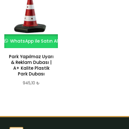
WhatsApp ile Satın Al
Nonlu Park Mantarı
WhatsApp ile Satın Al
6.458,52
₺
Park Yapılmaz Uyarı
& Reklam Dubası |
A+ Kalite Plastik
Park Dubası
945,10
₺