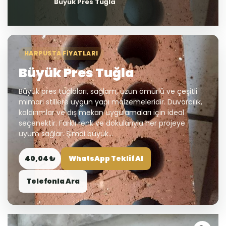
Büyük Pres Tuğla
HARPUSTA FIYATLARI
Büyük Pres Tuğla
Büyük pres tuğlaları, sağlam, uzun ömürlü ve çeşitli
mimari stillere uygun yapı malzemeleridir. Duvarcılık,
kaldırımlar ve dış mekan uygulamaları için ideal
seçenektir. Farklı renk ve dokularıyla her projeye
uyum sağlar. Şimdi büyük...
40,04 ₺
WhatsApp Teklif Al
Telefonla Ara