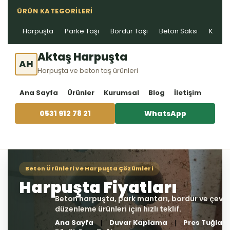
ÜRÜN KATEGORILERI
Harpuşta
Parke Taşı
Bordür Taşı
Beton Saksı
Kablo 
Aktaş Harpuşta
AH
Harpuşta ve beton taş ürünleri
Ana Sayfa
Ürünler
Kurumsal
Blog
İletişim
0531 912 78 21
WhatsApp
Ana Sayfa
Duvar Kaplama
Pres Tuğla