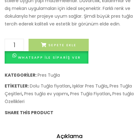
stillere uygun yapı malzemeleridir. Duvarcılık, kaldırımlar ve
dış mekan uygulamaları için ideal seçenektir. Farklı renk ve
dokularıyla her projeye uyum sağlar. Şimdi büyük pres tuğla
tercih ederek kaliteli ve estetik bir görünüm elde edin.
Büyük
SEPETE EKLE
Pres
WHATSAPP ILE SIPARIŞ VER
Tuğla
adet
KATEGORILER:
Pres Tuğla
ETIKETLER:
Dolu Tuğla fiyatları
,
Işıklar Pres Tuğla
,
Pres Tuğla
Çeşitleri
,
Pres tuğla ev yapımı
,
Pres Tuğla Fiyatları
,
Pres tuğla
Özellikleri
SHARE THIS PRODUCT
Açıklama