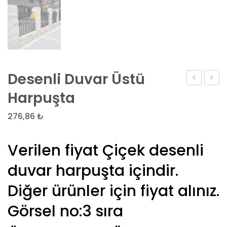
Desenli Duvar Üstü
harpuşta
Beya
Harpuşta
Minera
276,86
₺
8
Cm
Verilen fiyat Çiçek desenli
Parke
Taşı
duvar harpuşta içindir.
Diğer ürünler için fiyat alınız.
Görsel no:3 sıra