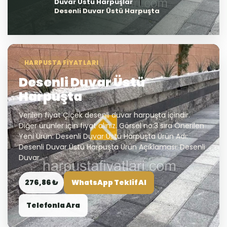
Duvar Üstü Harpuşlar
Desenli Duvar Üstü Harpuşta
HARPUSTA FIYATLARI
Desenli Duvar Üstü
Harpuşta
Verilen fiyat Çiçek desenli duvar harpuşta içindir.
Diğer ürünler için fiyat alınız. Görsel no:3 sıra Önerilen
Yeni Ürün: Desenli Duvar Üstü Harpuşta Ürün Adı:
Desenli Duvar Üstü Harpuşta Ürün Açıklaması: Desenli
Duvar...
276,86 ₺
WhatsApp Teklif Al
Telefonla Ara