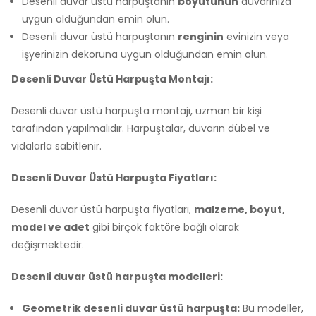
Desenli duvar üstü harpuştanın
boyutunun
duvarınıza
uygun olduğundan emin olun.
Desenli duvar üstü harpuştanın
renginin
evinizin veya
işyerinizin dekoruna uygun olduğundan emin olun.
Desenli Duvar Üstü Harpuşta Montajı:
Desenli duvar üstü harpuşta montajı, uzman bir kişi
tarafından yapılmalıdır. Harpuştalar, duvarın dübel ve
vidalarla sabitlenir.
Desenli Duvar Üstü Harpuşta Fiyatları:
Desenli duvar üstü harpuşta fiyatları,
malzeme, boyut,
model ve adet
gibi birçok faktöre bağlı olarak
değişmektedir.
Desenli duvar üstü harpuşta modelleri:
Geometrik desenli duvar üstü harpuşta:
Bu modeller,