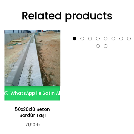
Related products
WhatsApp ile Satın Al
WhatsApp ile Satın Al
Aktas 20x20x40 cm
25 MPa Yüksek
50x20x10 Beton
Mukavemetli Beton
Bordür Taşı
Blok
71,90
₺
90,42
₺