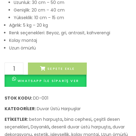
Uzunluk: 30 cm – 50 cm
Genişlik: 20 cm – 40 cm
Yükseklik: 10 cm – 15 cm
Ağırlık: 5 kg – 20 kg
Renk seçenekleri: Beyaz, gri, antrasit, kahverengi
Kolay montaj
Uzun ömürlü
Desenli
SEPETE EKLE
Duvar
WHATSAPP ILE SIPARIŞ VER
Üstü
Harpuşta
adet
STOK KODU:
DD-001
KATEGORILER:
Duvar Üstü Harpuşlar
ETIKETLER:
beton harpuşta
,
bina cephesi
,
çeşitli desen
seçenekleri
,
Dayanıklı
,
desenli duvar üstü harpuşta
,
duvar
dekorasyonu
,
estetik
,
işlevsellik
,
kolay montaj
,
Uzun ömürlü