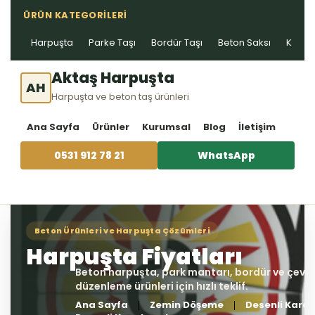
ÜRÜN KATEGORILERI
Harpuşta
Parke Taşı
Bordür Taşı
Beton Saksı
Kablo 
Aktaş Harpuşta
AH
Harpuşta ve beton taş ürünleri
Ana Sayfa
Ürünler
Kurumsal
Blog
İletişim
0531 912 78 21
WhatsApp
Ana Sayfa
Zemin Döşeme
Desenli Karo