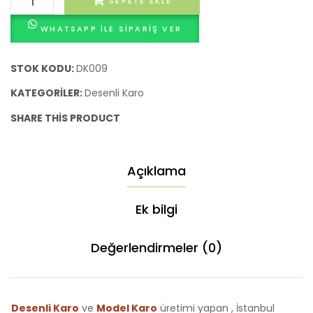
SEPETE EKLE
Karo
WHATSAPP ILE SIPARIŞ VER
Lough
adet
STOK KODU:
DK009
KATEGORILER:
Desenli Karo
SHARE THIS PRODUCT
Açıklama
Ek bilgi
Değerlendirmeler (0)
Desenli Karo
ve
Model Karo
üretimi yapan , İstanbul