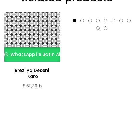
WhatsApp ile Satın Al
Brezilya Desenli
WhatsApp ile Satın Al
Karo
8.611,36
₺
Desenli Karosiman
Arabesk
8.611,36
₺