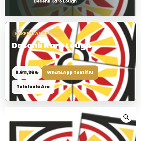
Desenli Karo Lough
HARPUSTA FIYATLARI
Desenli Karo Lough
8.611,36 ₺
WhatsApp Teklif Al
Telefonla Ara