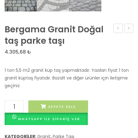
Bergama Granit Doğal
Granit
ve
taş parke taşı
Küp
20×20
4.305,68
₺
Taşı
Siyah
Fiyatları
Beya
1 ton 5,5 m2 granit küp taş yapmaktadır. Yazılan fiyat 1 ton
Özel
granit küptaş fiyatıdır. Bazalt ve diğer ürünler için iletişime
tasar
geçiniz.
parke
taşı
Bergama
SEPETE EKLE
Granit
WHATSAPP ILE SIPARIŞ VER
Doğal
taş
parke
KATEGORILER:
Granit
,
Parke Taşı