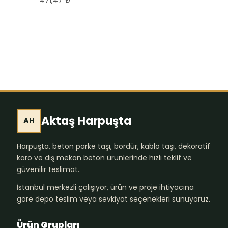
471,47
₺
Mersin M2 Fiyatı
601,07
₺
Aktaş Harpuşta
AH
Harpuşta, beton parke taşı, bordür, kablo taşı, dekoratif
karo ve dış mekan beton ürünlerinde hızlı teklif ve
güvenilir teslimat.
İstanbul merkezli çalışıyor, ürün ve proje ihtiyacına
göre depo teslim veya sevkiyat seçenekleri sunuyoruz.
Ürün Grupları