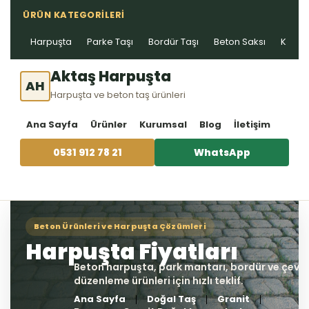
ÜRÜN KATEGORILERI
Harpuşta
Parke Taşı
Bordür Taşı
Beton Saksı
Kablo 
Aktaş Harpuşta
AH
Harpuşta ve beton taş ürünleri
Ana Sayfa
Ürünler
Kurumsal
Blog
İletişim
0531 912 78 21
WhatsApp
Ana Sayfa
Doğal Taş
Granit