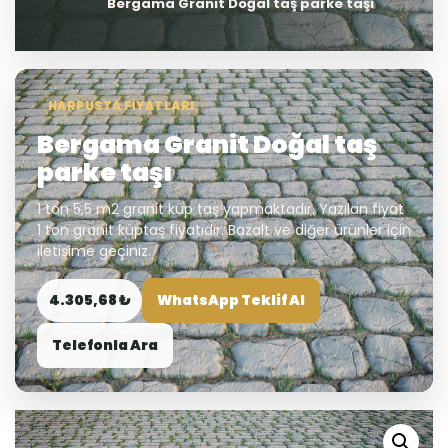
Bergama Granit Doğal taş parke taşı
HARPUSTA FIYATLARI
Bergama Granit Doğal taş
parke taşı
1 ton 5,5 m2 granit küp taş yapmaktadır. Yazılan fiyat
1 ton granit küptaş fiyatıdır. Bazalt ve diğer ürünler için
iletişime geçiniz.
4.305,68 ₺
WhatsApp Teklif Al
Telefonla Ara