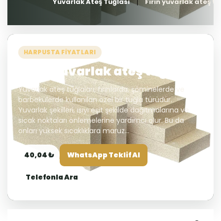
Yuvarlak Ateş Tuğlası
Fırın yuvarlak ateş tu
HARPUSTA FIYATLARI
Fırın yuvarlak ateş tuğlası
Yuvarlak ateş tuğlaları, fırınlarda, şöminelerde ve
barbekülerde kullanılan özel bir tuğla türüdür.
Yuvarlak şekilleri, ısıyı eşit şekilde dağıtmalarına ve
sıcak noktaları önlemelerine yardımcı olur. Bu da
onları yüksek sıcaklıklara maruz...
40,04 ₺
WhatsApp Teklif Al
Telefonla Ara