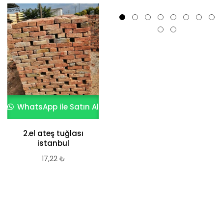
WhatsApp ile Satın Al
WhatsApp ile Satın Al
2.el ateş tuğlası
2.el ateş tuğlası
istanbul
istanbul
17,22
₺
15,50
₺