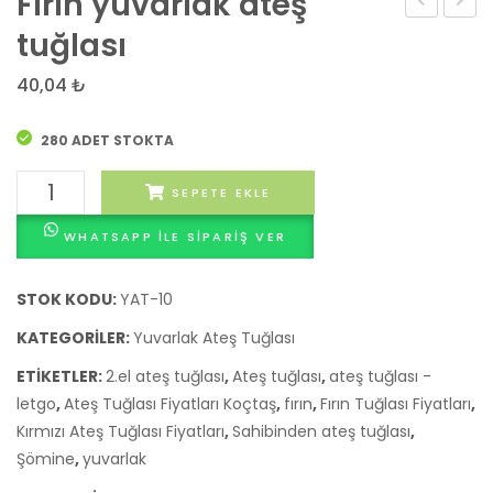
Fırın yuvarlak ateş
yuvarlak
yuvar
tuğlası
ateş
ateş
40,04
₺
tuğlası
tuğlas
280 ADET STOKTA
Fırın
SEPETE EKLE
yuvarlak
WHATSAPP ILE SIPARIŞ VER
ateş
tuğlası
adet
STOK KODU:
YAT-10
KATEGORILER:
Yuvarlak Ateş Tuğlası
ETIKETLER:
2.el ateş tuğlası
,
Ateş tuğlası
,
ateş tuğlası -
letgo
,
Ateş Tuğlası Fiyatları Koçtaş
,
fırın
,
Fırın Tuğlası Fiyatları
,
Kırmızı Ateş Tuğlası Fiyatları
,
Sahibinden ateş tuğlası
,
Şömine
,
yuvarlak