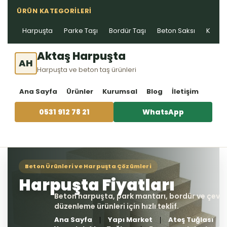
ÜRÜN KATEGORILERI
Harpuşta
Parke Taşı
Bordür Taşı
Beton Saksı
Kablo 
Aktaş Harpuşta
AH
Harpuşta ve beton taş ürünleri
Ana Sayfa
Ürünler
Kurumsal
Blog
İletişim
0531 912 78 21
WhatsApp
Ana Sayfa
Yapı Market
Ateş Tuğlası