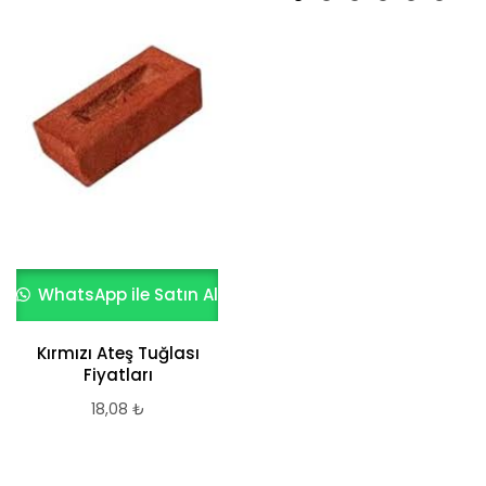
WhatsApp ile Satın Al
Kırmızı Fırınlanmış
Dekoratif Taban
WhatsApp ile Satın Al
Tuğlası (10x20x4
cm)
30,14
₺
Kırmızı Ateş Tuğlası
Fiyatları
18,08
₺