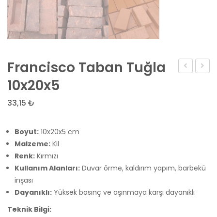
Francisco Taban Tuğla
Kültür
20×4
10x20x5
Tuğlası
33,15
₺
Boyut:
10x20x5 cm
Malzeme:
Kil
Renk:
Kırmızı
Kullanım Alanları:
Duvar örme, kaldırım yapım, barbekü
inşası
Dayanıklı:
Yüksek basınç ve aşınmaya karşı dayanıklı
Teknik Bilgi: