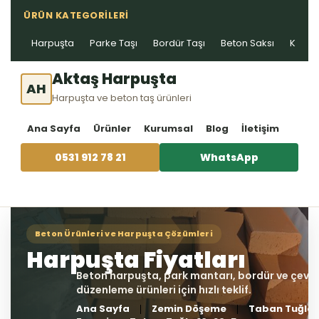
ÜRÜN KATEGORILERI
Harpuşta
Parke Taşı
Bordür Taşı
Beton Saksı
Kablo 
Aktaş Harpuşta
AH
Harpuşta ve beton taş ürünleri
Ana Sayfa
Ürünler
Kurumsal
Blog
İletişim
0531 912 78 21
WhatsApp
Ana Sayfa
Zemin Döşeme
Taban Tuğla