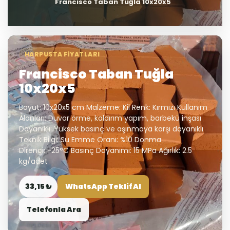
Francisco Taban Tuğla 10x20x5
HARPUSTA FIYATLARI
Francisco Taban Tuğla
10x20x5
Boyut: 10x20x5 cm Malzeme: Kil Renk: Kırmızı Kullanım
Alanları: Duvar örme, kaldırım yapım, barbekü inşası
Dayanıklı: Yüksek basınç ve aşınmaya karşı dayanıklı
Teknik Bilgi: Su Emme Oranı: %10 Donma
Direnci: -25°C Basınç Dayanımı: 15 MPa Ağırlık: 2.5
kg/adet
33,15 ₺
WhatsApp Teklif Al
Telefonla Ara