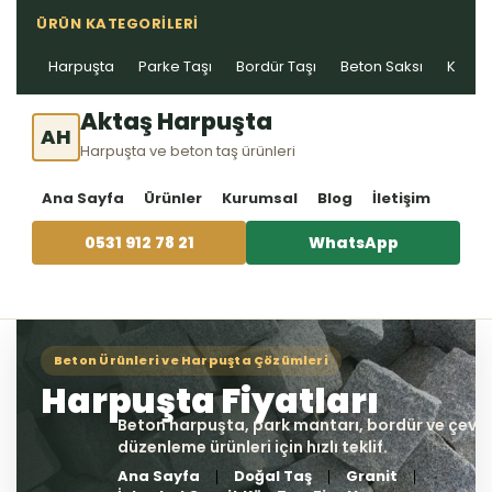
ÜRÜN KATEGORILERI
Harpuşta
Parke Taşı
Bordür Taşı
Beton Saksı
Kablo 
Aktaş Harpuşta
AH
Harpuşta ve beton taş ürünleri
Ana Sayfa
Ürünler
Kurumsal
Blog
İletişim
0531 912 78 21
WhatsApp
Ana Sayfa
Doğal Taş
Granit