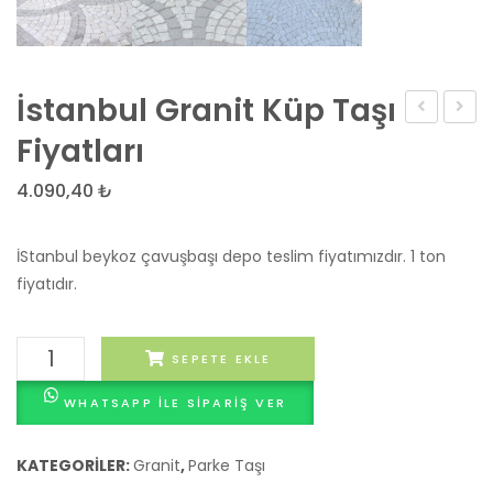
İstanbul Granit Küp Taşı
Mineral
Grani
Fiyatları
Siyah
Doğal
4.090,40
₺
Beyaz
taş
Dikdörtge
parke
İStanbul beykoz çavuşbaşı depo teslim fiyatımızdır. 1 ton
Taşı
taşı
fiyatıdır.
İstanbul
SEPETE EKLE
Granit
WHATSAPP ILE SIPARIŞ VER
Küp
Taşı
Fiyatları
KATEGORILER:
Granit
,
Parke Taşı
adet