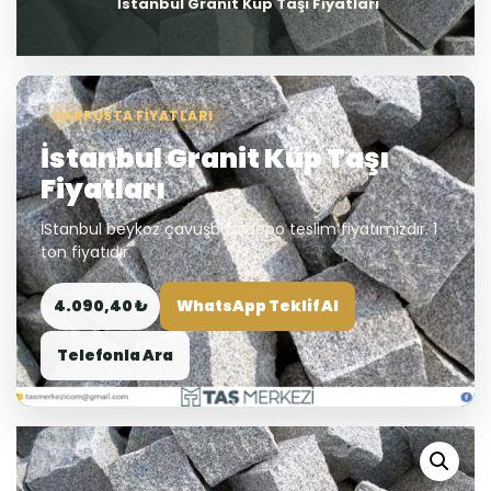
İstanbul Granit Küp Taşı Fiyatları
HARPUSTA FIYATLARI
İstanbul Granit Küp Taşı
Fiyatları
İStanbul beykoz çavuşbaşı depo teslim fiyatımızdır. 1
ton fiyatıdır.
4.090,40 ₺
WhatsApp Teklif Al
Telefonla Ara