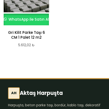
WhatsApp ile Satın Al
WhatsApp ile Satın Al
Kırmızı – Beyaz Elips
Gri Kilit Parke Taşı 6
Taşı 6.lık ve 2. el
CM 1 Palet 12 m2
kilitli parke taşı
fiyatları – Ankara
5.612,02
₺
292,79
₺
Aktaş Harpuşta
AH
Harpuşta, beton parke taşı, bordür, kablo taşı, dekoratif