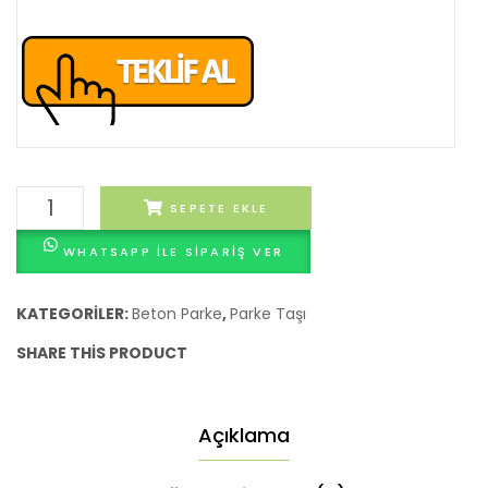
Gri
SEPETE EKLE
Antik
WHATSAPP ILE SIPARIŞ VER
Begonit
Parke
adet
KATEGORILER:
Beton Parke
,
Parke Taşı
SHARE THIS PRODUCT
Açıklama