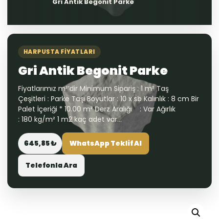
Gri Antik Begonit Parke
HARPUSTA FIYATLARI
Gri Antik Begonit Parke
Fiyatlarımız m²’dir Minimum Sipariş : 1 m² Taş
Çeşitleri : Parke Taşı Boyutlar : 10 x sb Kalınlık : 8 cm Bir
Palet İçeriği * 10.00 m² Derz Aralığı : Var Ağırlık
: 180 kg/m² 1 m2 kaç adet var...
645,85 ₺
WhatsApp Teklif Al
Telefonla Ara