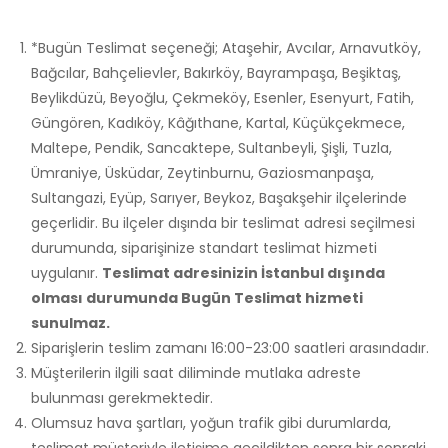
*Bugün Teslimat seçeneği; Ataşehir, Avcılar, Arnavutköy,
Bağcılar, Bahçelievler, Bakırköy, Bayrampaşa, Beşiktaş,
Beylikdüzü, Beyoğlu, Çekmeköy, Esenler, Esenyurt, Fatih,
Güngören, Kadıköy, Kâğıthane, Kartal, Küçükçekmece,
Maltepe, Pendik, Sancaktepe, Sultanbeyli, Şişli, Tuzla,
Ümraniye, Üsküdar, Zeytinburnu, Gaziosmanpaşa,
Sultangazi, Eyüp, Sarıyer, Beykoz, Başakşehir ilçelerinde
geçerlidir. Bu ilçeler dışında bir teslimat adresi seçilmesi
durumunda, siparişinize standart teslimat hizmeti
uygulanır.
Teslimat adresinizin İstanbul dışında
olması durumunda Bugün Teslimat hizmeti
sunulmaz.
Siparişlerin teslim zamanı 16:00-23:00 saatleri arasındadır.
Müşterilerin ilgili saat diliminde mutlaka adreste
bulunması gerekmektedir.
Olumsuz hava şartları, yoğun trafik gibi durumlarda,