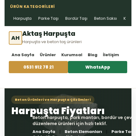
ÜRÜN KATEGORILERI
Harpuşta
Parke Taşı
Bordür Taşı
Beton Saksı
Kablo 
Aktaş Harpuşta
AH
Harpuşta ve beton taş ürünleri
Ana Sayfa
Ürünler
Kurumsal
Blog
İletişim
0531 912 78 21
WhatsApp
Ana Sayfa
Beton Elemanları
Parke Taşı