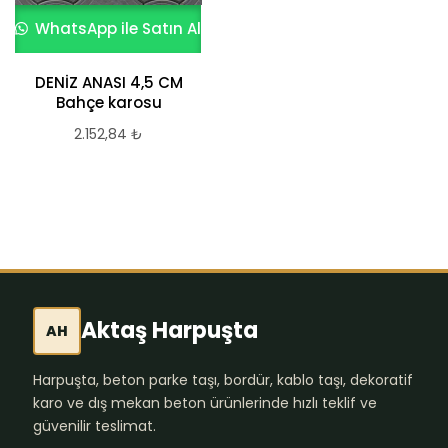
WhatsApp ile Satın Al
WhatsApp ile Satın Al
DENİZ ANASI 4,5 CM
Beyaz Kumlamalı
Bahçe karosu
Parke Taşı 40×40*8
cm
2.152,84
₺
731,97
₺
Aktaş Harpuşta
AH
Harpuşta, beton parke taşı, bordür, kablo taşı, dekoratif
karo ve dış mekan beton ürünlerinde hızlı teklif ve
güvenilir teslimat.