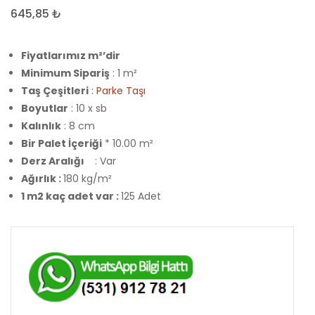
Antik
Sekiz
645,85
₺
Begonit
Taş
Parke
Fiyatlarımız m²’dir
Minimum Sipariş
: 1 m²
Taş Çeşitleri
:
Parke Taşı
Boyutlar
: 10 x sb
Kalınlık
: 8 cm
Bir Palet İçeriği
* 10.00 m²
Derz Aralığı
: Var
Ağırlık :
180 kg/m²
1 m2 kaç adet var :
125 Adet