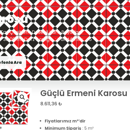
arosu
Taş Çeşitleri : Desenli Karo Boyutlar :
i * 30.00 m² Derz Aralığı : Var Ağırlık : 45
efonla Ara
Güçlü Ermeni Karosu
8.611,36
₺
Fiyatlarımız m²’dir
Minimum Sipariş
: 5 m²