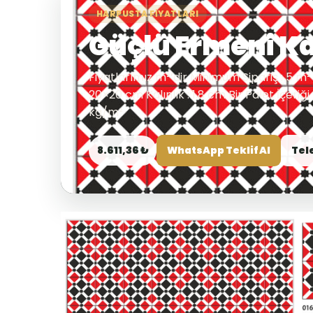
HARPUSTA FIYATLARI
Güçlü Ermeni K
Fiyatlarımız m²’dir Minimum Sipariş : 5 m² 
20×20 cm Kalınlık : 1.8 cm Bir Palet İçeriğ
kg/m²
8.611,36 ₺
WhatsApp Teklif Al
Tel