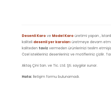
Desenli Karo
ve
Model Karo
üretimi yapan , İstan
kaliteli
desenli yer karoları
üretmeye devam etmekte
kaliteden
taviz
vermeden ürünlerinizi teslim etmişizd
Özel istekleriniz desenleriniz ve motifleriniz çizilir. T
Aktaş Çini San. ve Tic. Ltd. Şti. saygılar sunar.
Hata:
İletişim formu bulunamadı.