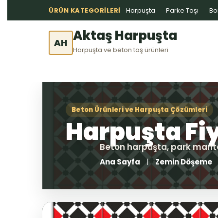
ÜRÜN KATEGORILERI
Harpuşta
Parke Taşı
Bo
Aktaş Harpuşta
AH
Harpuşta ve beton taş ürünleri
Ana Sayfa
Zemin Döşeme