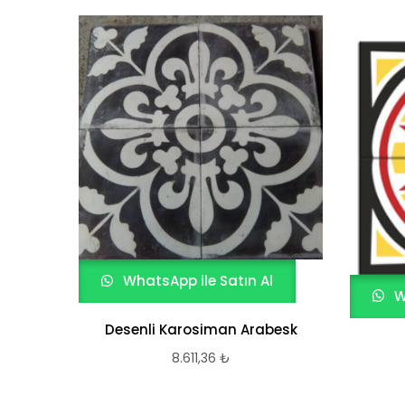
WhatsApp ile Satın Al
W
Desenli Karosiman Arabesk
8.611,36
₺