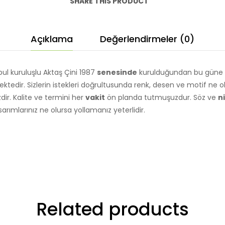
SHARE THIS PRODUCT
Açıklama
Değerlendirmeler (0)
bul kuruluşlu Aktaş Çini 1987
senesinde
kurulduğundan bu güne ve
dir. Sizlerin istekleri doğrultusunda renk, desen ve motif ne 
ir. Kalite ve termini her
vakit
ön planda tutmuşuzdur. Söz ve
ni
asarımlarınız ne olursa yollamanız yeterlidir.
Related products