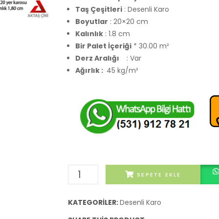
Taş Çeşitleri
: Desenli Karo
Boyutlar
: 20×20 cm
Kalınlık
: 1.8 cm
Bir Palet İçeriği
* 30.00 m²
Derz Aralığı
: Var
Ağırlık :
45 kg/m²
Güçlü
SEPETE EKLE
Ermeni
Karosu
KATEGORILER:
Desenli Karo
adet