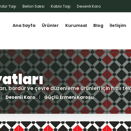
rdür Taşı
Beton Saksı
Kablo Taşı
Desenli Karo
Ana Sayfa
Ürünler
Kurumsal
Blog
İletişim
Desenli Karo
Güçlü Ermeni Karosu