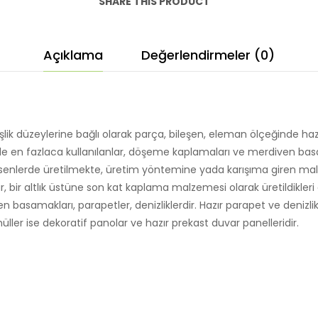
SHARE THIS PRODUCT
Açıklama
Değerlendirmeler (0)
ik düzeylerine bağlı olarak parça, bileşen, eleman ölçeğinde hazı
inde en fazlaca kullanılanlar, döşeme kaplamaları ve merdiven ba
desenlerde üretilmekte, üretim yöntemine yada karışıma giren ma
 bir altlık üstüne son kat kaplama malzemesi olarak üretildikleri gi
en basamakları, parapetler, denizliklerdir. Hazır parapet ve denizl
ler ise dekoratif panolar ve hazır prekast duvar panelleridir.