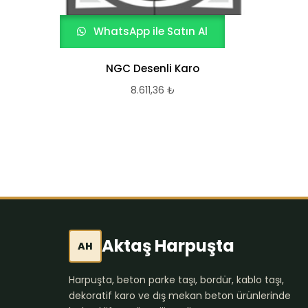
WhatsApp ile Satın Al
NGC Desenli Karo
8.611,36
₺
Aktaş Harpuşta
AH
Harpuşta, beton parke taşı, bordür, kablo taşı,
dekoratif karo ve dış mekan beton ürünlerinde