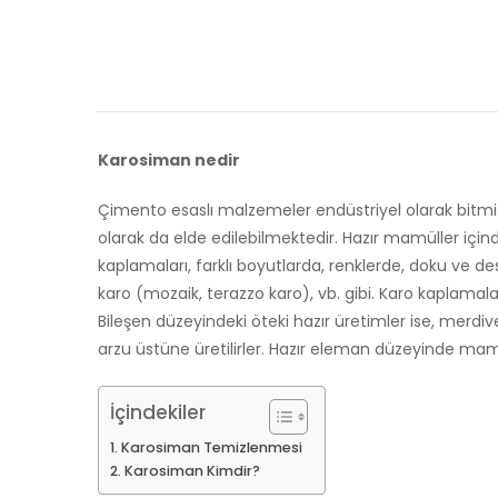
Karosiman nedir
Çimento esaslı malzemeler endüstriyel olarak bitmişl
olarak da elde edilebilmektedir. Hazır mamüller iç
kaplamaları, farklı boyutlarda, renklerde, doku ve 
karo (mozaik, terazzo karo), vb. gibi. Karo kaplamalar,
Bileşen düzeyindeki öteki hazır üretimler ise, merdiv
arzu üstüne üretilirler. Hazır eleman düzeyinde mamül
İçindekiler
Karosiman Temizlenmesi
Karosiman Kimdir?