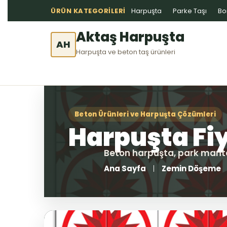
ÜRÜN KATEGORILERI
Harpuşta
Parke Taşı
Bo
Aktaş Harpuşta
AH
Harpuşta ve beton taş ürünleri
Ana Sayfa
Zemin Döşeme