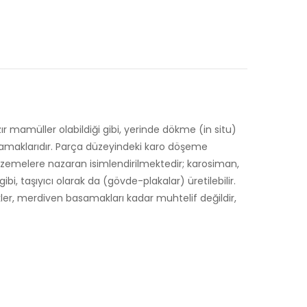
r mamüller olabildiği gibi, yerinde dökme (in situ)
samaklarıdır. Parça düzeyindeki karo döşeme
lzemelere nazaran isimlendirilmektedir; karosiman,
bi, taşıyıcı olarak da (gövde-plakalar) üretilebilir.
ikler, merdiven basamakları kadar muhtelif değildir,