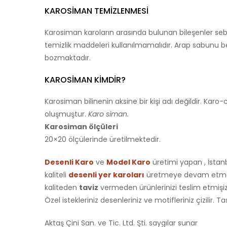
KAROSIMAN TEMIZLENMESI
Karosiman karoların arasında bulunan bileşenler seb
temizlik maddeleri kullanılmamalıdır. Arap sabunu ben
bozmaktadır.
KAROSIMAN KIMDIR?
Karosiman bilinenin aksine bir kişi adı değildir. Ka
oluşmuştur.
Karo siman.
Karosiman ölçüleri
20×20 ölçülerinde üretilmektedir.
Desenli Karo
ve
Model Karo
üretimi yapan , İstan
kaliteli
desenli yer karoları
üretmeye devam etmekte
kaliteden
taviz
vermeden ürünlerinizi teslim etmişizd
Özel istekleriniz desenleriniz ve motifleriniz çizilir. T
Aktaş Çini San. ve Tic. Ltd. Şti. saygılar sunar