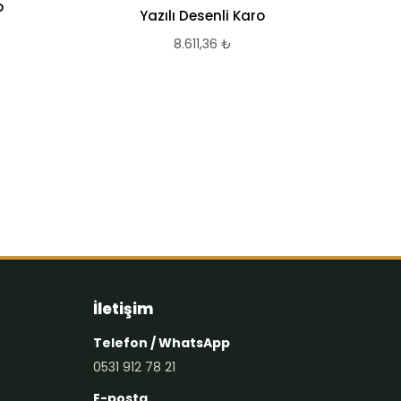
o
Yazılı Desenli Karo
W
8.611,36
₺
Des
İletişim
Telefon / WhatsApp
0531 912 78 21
E-posta