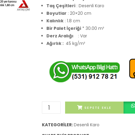
Taş Çeşitleri
: Desenli Karo
Boyutlar
: 20×20 cm
Kalınlık
: 1.8 cm
Bir Palet İçeriği
* 30.00 m²
Derz Aralığı
: Var
Ağırlık :
45 kg/m²
Gurgum
SEPETE EKLE
Karosiman
adet
KATEGORILER:
Desenli Karo