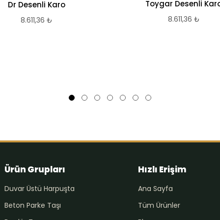
Toygar Desenli Kar
Dr Desenli Karo
8.611,36
₺
8.611,36
₺
Ürün Grupları
Hızlı Erişim
Duvar Üstü Harpuşta
Ana Sayfa
Beton Parke Taşı
Tüm Ürünler