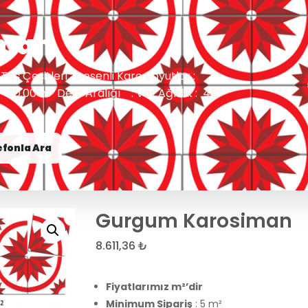
iman
Taş Çeşitleri : Desenli Karo Boyutlar :
i * 30.00 m² Derz Aralığı : Var Ağırlık : 45
efonla Ara
Gurgum Karosiman
8.611,36
₺
Fiyatlarımız m²’dir
Minimum Sipariş
: 5 m²