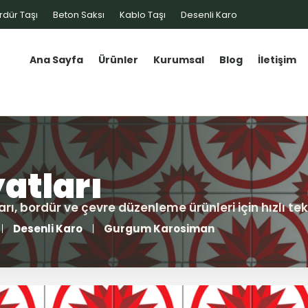
rdür Taşı
Beton Saksı
Kablo Taşı
Desenli Karo
Ana Sayfa
Ürünler
Kurumsal
Blog
İletişim
Desenli Karo
Gurgum Karosiman