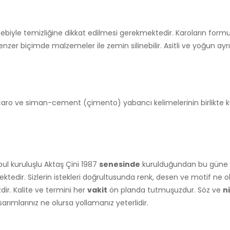
ebiyle temizliğine dikkat edilmesi gerekmektedir. Karoların formu
zer biçimde malzemeler ile zemin silinebilir. Asitli ve yoğun ayrı
ro-caro ve siman-cement (çimento) yabancı kelimelerinin birlikte
bul kuruluşlu Aktaş Çini 1987
senesinde
kurulduğundan bu güne ve
dir. Sizlerin istekleri doğrultusunda renk, desen ve motif ne 
ir. Kalite ve termini her
vakit
ön planda tutmuşuzdur. Söz ve
ni
asarımlarınız ne olursa yollamanız yeterlidir.