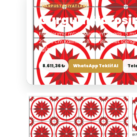
HARPUSTA FIYATLARI
Gurgum Karos
Fiyatlarımız m²’dir Minimum Sipariş : 5 m² 
20×20 cm Kalınlık : 1.8 cm Bir Palet İçeriğ
kg/m²
8.611,36 ₺
WhatsApp Teklif Al
Tel