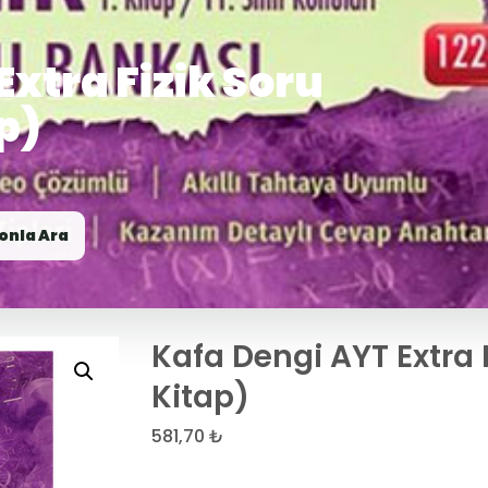
xtra Fizik Soru
p)
onla Ara
Kafa Dengi AYT Extra F
Kitap)
581,70
₺