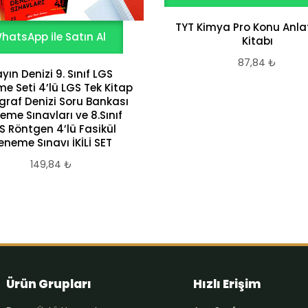
TYT Kimya Pro Konu Anlat
hatsApp ile Satın Al
Kitabı
87,84
₺
yın Denizi 9. Sınıf LGS
e Seti 4’lü LGS Tek Kitap
graf Denizi Soru Bankası
eme Sınavları ve 8.Sınıf
S Röntgen 4’lü Fasikül
eneme Sınavı İKİLİ SET
149,84
₺
Ürün Grupları
Hızlı Erişim