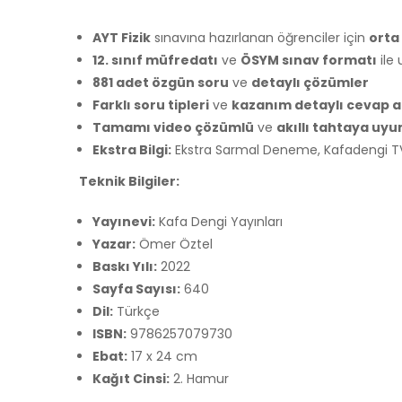
AYT Fizik
sınavına hazırlanan öğrenciler için
orta 
12. sınıf müfredatı
ve
ÖSYM sınav formatı
ile
881 adet özgün soru
ve
detaylı çözümler
Farklı soru tipleri
ve
kazanım detaylı cevap 
Tamamı video çözümlü
ve
akıllı tahtaya uy
Ekstra Bilgi:
Ekstra Sarmal Deneme, Kafadengi TV
Teknik Bilgiler:
Yayınevi:
Kafa Dengi Yayınları
Yazar:
Ömer Öztel
Baskı Yılı:
2022
Sayfa Sayısı:
640
Dil:
Türkçe
ISBN:
9786257079730
Ebat:
17 x 24 cm
Kağıt Cinsi:
2. Hamur