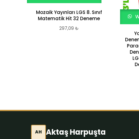
Mozaik Yayınları LGS 8. Sınıf
W
Matematik Hi̇t 32 Deneme
297,09
₺
Ya
Denem
Para
Den
LG
D
Aktaş Harpuşta
AH