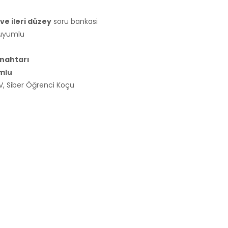
ve ileri düzey
soru bankasi
 uyumlu
anahtarı
umlu
, Siber Öğrenci Koçu