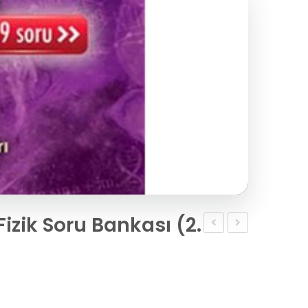
izik Soru Bankası (2.
Biyoloji
Kimya
Pro
Konu
Anlatımı