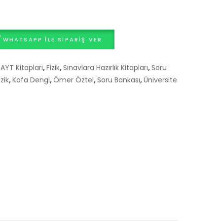
El
Kitabı
WHATSAPP ILE SIPARIŞ VER
:
AYT Kitapları
,
Fizik
,
Sınavlara Hazırlık Kitapları
,
Soru
zik
,
Kafa Dengi
,
Ömer Öztel
,
Soru Bankası
,
Üniversite