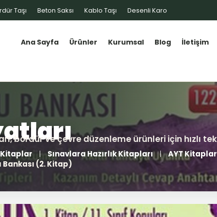
rdür Taşı
Beton Saksı
Kablo Taşı
Desenli Karo
Ana Sayfa
Ürünler
Kurumsal
Blog
İletişim
Kitaplar
Sınavlara Hazırlık Kitapları
AYT Kitaplar
u Bankası (2. Kitap)