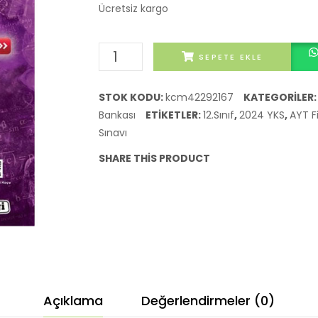
Ücretsiz kargo
Kafa
SEPETE EKLE
Dengi
AYT
STOK KODU:
kcm42292167
KATEGORILER
Extra
Bankası
ETIKETLER:
12.Sınıf
,
2024 YKS
,
AYT Fi
Fizik
Sınavı
Soru
SHARE THIS PRODUCT
Bankası
(2.
Kitap)
adet
Açıklama
Değerlendirmeler (0)