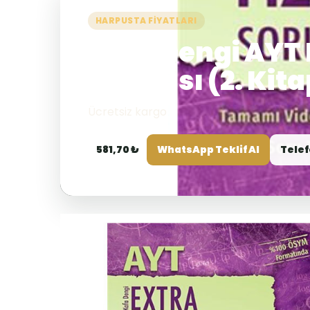
HARPUSTA FIYATLARI
Kafa Dengi AYT E
Bankası (2. Kita
Ücretsiz kargo
581,70 ₺
WhatsApp Teklif Al
Telef