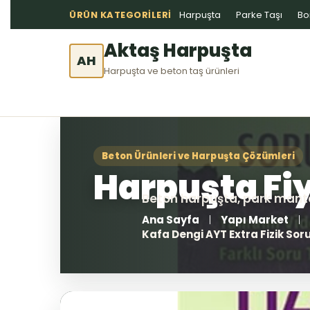
ÜRÜN KATEGORILERI
Harpuşta
Parke Taşı
Bo
Aktaş Harpuşta
AH
Harpuşta ve beton taş ürünleri
Ana Sayfa
Yapı Market
Kafa Dengi AYT Extra Fizik Sor