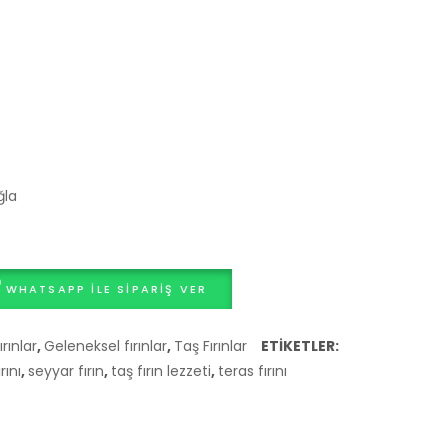
75:
Taş
Bahçenize
Fırın
Lezzet
Katan
Mini
Bir
Mucize
ğla
WHATSAPP ILE SIPARIŞ VER
ırınlar
,
Geleneksel fırınlar
,
Taş Fırınlar
ETIKETLER:
rını
,
seyyar fırın
,
taş fırın lezzeti
,
teras fırını