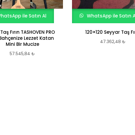
hatsApp ile Satın Al
WhatsApp ile Satın A
 Taş Fırın TASHOVEN PRO
120×120 Seyyar Taş Fı
 Bahçenize Lezzet Katan
47.362,48
₺
Mini Bir Mucize
57.545,84
₺