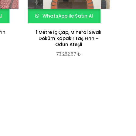
İste
l
WhatsApp ile Satın Al
rın
1 Metre İç Çap, Mineral Sıvalı
Döküm Kapaklı Taş Fırın –
Odun Ateşli
73.282,67
₺