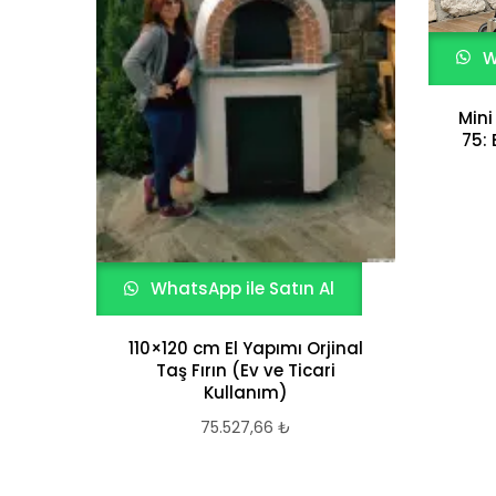
W
Mini
75:
WhatsApp ile Satın Al
110×120 cm El Yapımı Orjinal
Taş Fırın (Ev ve Ticari
Kullanım)
75.527,66
₺