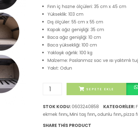
Fırın iç hazne ölçüleri: 35 cm x 45 cm
Yükseklik: 103 cm
Dış ölçüler: 55 cm x 55 cm
Kapak ağız genişliği: 35 cm
Baca ağız genişliği: 10 cm
Baca yüksekliği: 100 cm
Yaklaşık ağırlık: 100 kg
Malzeme: Paslanmaz sac ve ısı yalıtımlı tu
Yakıt: Odun
Mini
SEPETE EKLE
Taş
Fırın
STOK KODU:
0603240858
KATEGORILER:
F
KC
ekmek fırını
,
Mini taş fırın
,
odunlu fırın
,
pizza fı
MİNİ
SHARE THIS PRODUCT
TERAS
TİPİ