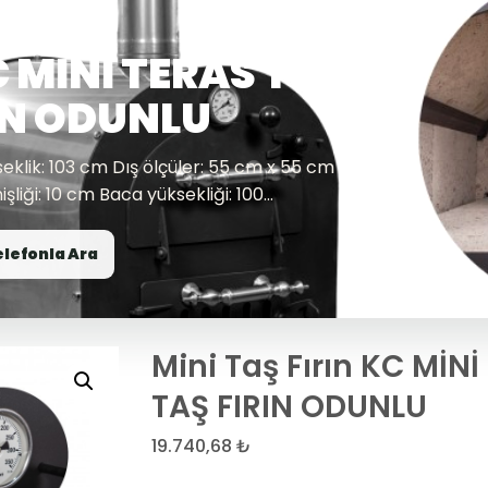
C MİNİ TERAS TİPİ
IN ODUNLU
seklik: 103 cm Dış ölçüler: 55 cm x 55 cm
liği: 10 cm Baca yüksekliği: 100...
elefonla Ara
Mini Taş Fırın KC MİNİ
TAŞ FIRIN ODUNLU
19.740,68
₺