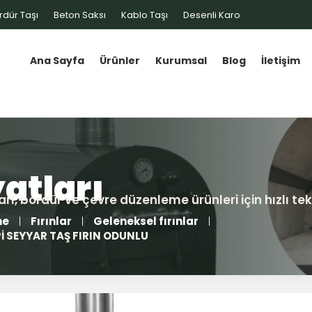
rdür Taşı
Beton Saksı
Kablo Taşı
Desenli Karo
Ana Sayfa
Ürünler
Kurumsal
Blog
İletişim
me
Fırınlar
Geleneksel fırınlar
İPİ SEYYAR TAŞ FIRIN ODUNLU