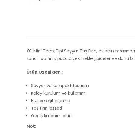
KC Mini Teras Tipi Seyyar Taş Fırın, evinizin terasın
sunan bu fırın, pizzalar, ekmekler, pideler ve daha bir
Ürün Özellikleri:
Seyyar ve kompakt tasarım
Kolay kurulum ve kullanım
Hızlı ve eşit pişirme
Taş fırın lezzeti
Geniş kullanım alanı
Not: