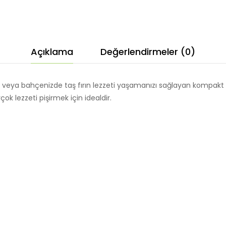
SEYYAR
TAŞ
FIRIN
ODUNLU
Açıklama
Değerlendirmeler (0)
adet
da veya bahçenizde taş fırın lezzeti yaşamanızı sağlayan kompakt v
çok lezzeti pişirmek için idealdir.