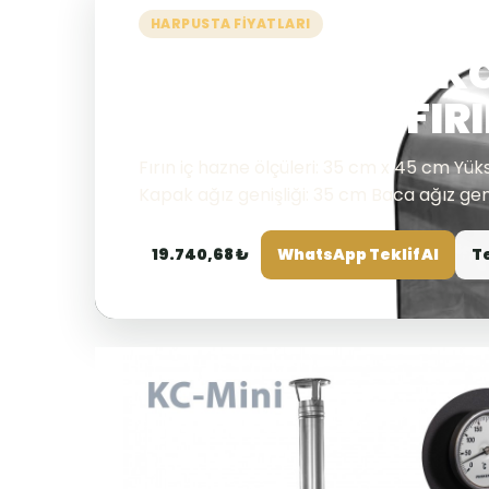
HARPUSTA FIYATLARI
Mini Taş Fırın K
SEYYAR TAŞ FIR
Fırın iç hazne ölçüleri: 35 cm x 45 cm Yük
Kapak ağız genişliği: 35 cm Baca ağız geniş
19.740,68 ₺
WhatsApp Teklif Al
T