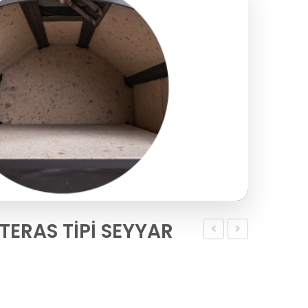
 TERAS TİPİ SEYYAR
Taş
Venedik
Fırın
Pizza
TASHOVEN
Fırını
PRO
–