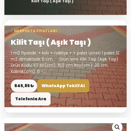
Kilit Taşı ( Aşık Taşı )
HARPUSTA FIYATLARI
Kilit Taşı ( Aşık Taşı )
1 m2 fiyatıdır. + kdv + nakliye + + palet ücreti 1 palet 12
m2 almaktadır 6 cm. Ürün İsmi: Kilit Taşı (Aşık Taşı)
Ürün Kodu: KT En(cm): 16,5 cm Boy(cm): 20 cm
Kalınlık(cm): 6 -...
645,85 ₺
WhatsApp Teklif Al
Telefonla Ara