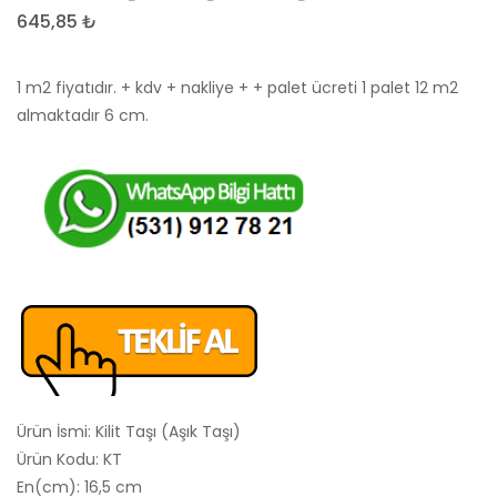
Seramik
Dekor
645,85
₺
Rustic
Wood
1 m2 fiyatıdır. + kdv + nakliye + + palet ücreti 1 palet 12 m2
Natural
almaktadır 6 cm.
Mat
Yer
Duvar
Seramiği
310100905
–
60×60
Ürün İsmi: Kilit Taşı (Aşık Taşı)
Ürün Kodu: KT
En(cm): 16,5 cm