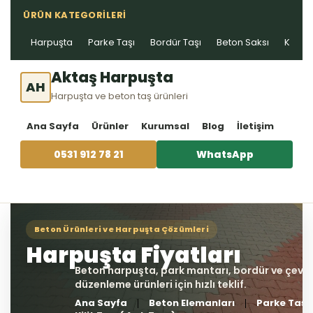
ÜRÜN KATEGORILERI
Harpuşta
Parke Taşı
Bordür Taşı
Beton Saksı
Kablo 
Aktaş Harpuşta
AH
Harpuşta ve beton taş ürünleri
Ana Sayfa
Ürünler
Kurumsal
Blog
İletişim
0531 912 78 21
WhatsApp
Ana Sayfa
Beton Elemanları
Parke Taşı