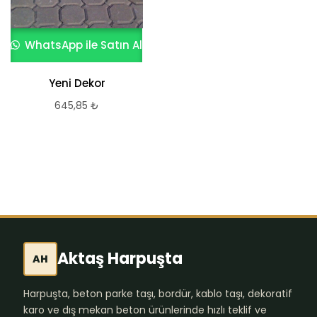
WhatsApp ile Satın Al
WhatsApp ile Satın Al
Yeni Dekor
Prizma Taşı 10×20
645,85
₺
645,85
₺
Aktaş Harpuşta
AH
Harpuşta, beton parke taşı, bordür, kablo taşı, dekoratif
karo ve dış mekan beton ürünlerinde hızlı teklif ve