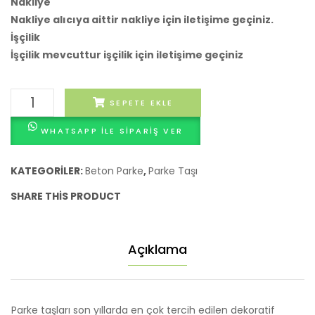
Nakliye
Nakliye alıcıya aittir nakliye için iletişime geçiniz.
İşçilik
İşçilik mevcuttur işçilik için iletişime geçiniz
Kilit
SEPETE EKLE
Taşı
WHATSAPP ILE SIPARIŞ VER
(
Aşık
Taşı
KATEGORILER:
Beton Parke
,
Parke Taşı
)
SHARE THIS PRODUCT
adet
Açıklama
Parke taşları son yıllarda en çok tercih edilen dekoratif