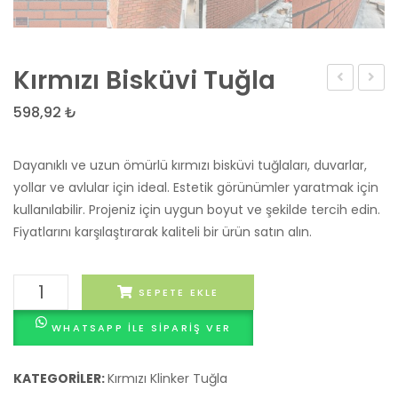
Kırmızı Bisküvi Tuğla
Kültür
Pres
598,92
₺
Tuğlası
Tuğla
Dayanıklı ve uzun ömürlü kırmızı bisküvi tuğlaları, duvarlar,
yollar ve avlular için ideal. Estetik görünümler yaratmak için
kullanılabilir. Projeniz için uygun boyut ve şekilde tercih edin.
Fiyatlarını karşılaştırarak kaliteli bir ürün satın alın.
Kırmızı
SEPETE EKLE
Bisküvi
WHATSAPP ILE SIPARIŞ VER
Tuğla
adet
KATEGORILER:
Kırmızı Klinker Tuğla