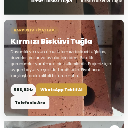
Kırmızı Klinker Tuğla
Kırmızı Bisküvi Tuğla
HARPUSTA FIYATLARI
Kırmızı Bisküvi Tuğla
Dayanıklı ve uzun ömürlü kırmızı bisküvi tuğlaları,
duvarlar, yollar ve avlular için ideal. Estetik
görünümler yaratmak için kullanılabilir. Projeniz için
uygun boyut ve şekilde tercih edin. Fiyatlarını
karşılaştırarak kaliteli bir ürün satın...
598,92 ₺
WhatsApp Teklif Al
Telefonla Ara