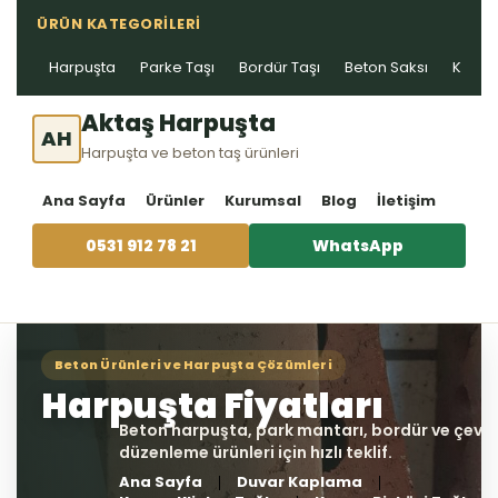
ÜRÜN KATEGORILERI
Harpuşta
Parke Taşı
Bordür Taşı
Beton Saksı
Kablo 
Aktaş Harpuşta
AH
Harpuşta ve beton taş ürünleri
Ana Sayfa
Ürünler
Kurumsal
Blog
İletişim
0531 912 78 21
WhatsApp
Ana Sayfa
Duvar Kaplama