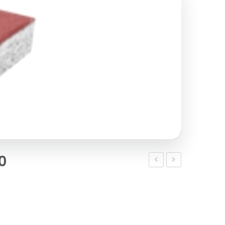
0
Plak
Plak
Taşı
Taşı
30×30
20×20