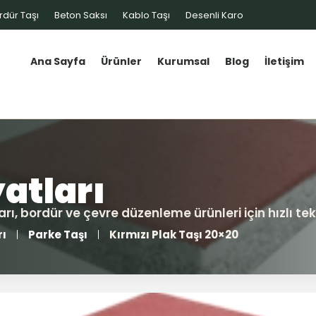
rdür Taşı
Beton Saksı
Kablo Taşı
Desenli Karo
Ana Sayfa
Ürünler
Kurumsal
Blog
İletişim
rı
Parke Taşı
Kırmızı Plak Taşı 20×20