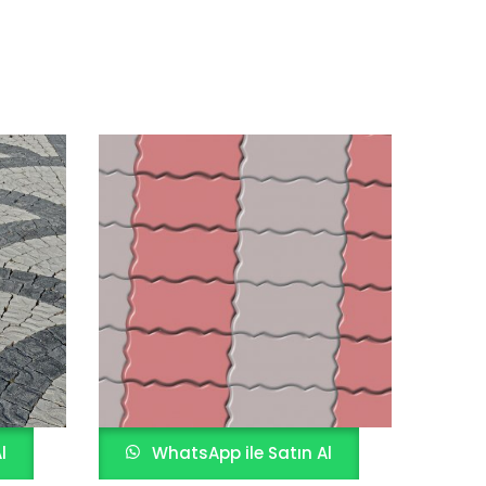
l
WhatsApp ile Satın Al
W