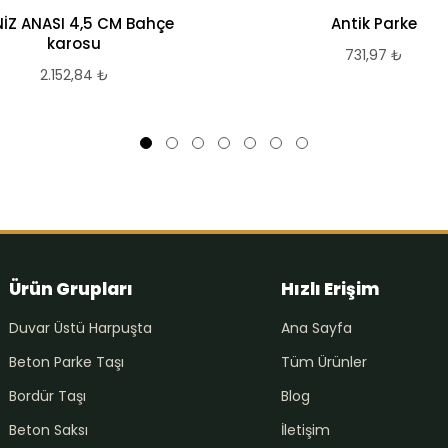
İZ ANASI 4,5 CM Bahçe
Antik Parke
karosu
731,97
₺
2.152,84
₺
Ürün Grupları
Hızlı Erişim
Duvar Üstü Harpuşta
Ana Sayfa
Beton Parke Taşı
Tüm Ürünler
Bordür Taşı
Blog
Beton Saksı
İletişim