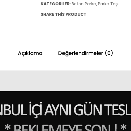
KATEGORILER:
Beton Parke
,
Parke Taşı
20×20
SHARE THIS PRODUCT
adet
Açıklama
Değerlendirmeler (0)