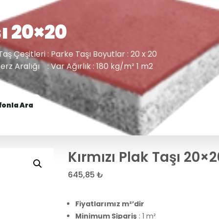
ı 20×20
aş Çeşitleri : Parke Taşı Boyutlar : 20 x 20
 Derz Aralığı : Var Ağırlık : 180 kg/m² 1 m2
fonla Ara
Kırmızı Plak Taşı 20×2
645,85
₺
Fiyatlarımız m²’dir
Minimum Sipariş
: 1 m²