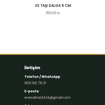
ES TAŞI DALGA 6 CM
Bey
350,00
₺
İletişim
Telefon / WhatsApp
0531 912 78 21
E-posta
enesaktas3434@gmail.com