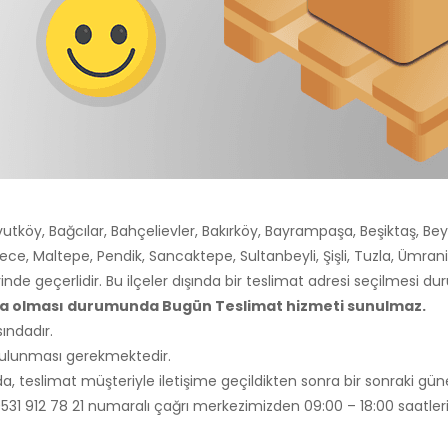
utköy, Bağcılar, Bahçelievler, Bakırköy, Bayrampaşa, Beşiktaş, Bey
ce, Maltepe, Pendik, Sancaktepe, Sultanbeyli, Şişli, Tuzla, Ümra
rinde geçerlidir. Bu ilçeler dışında bir teslimat adresi seçilmesi 
nda olması durumunda Bugün Teslimat hizmeti sunulmaz.
ındadır.
 bulunması gerekmektedir.
, teslimat müşteriyle iletişime geçildikten sonra bir sonraki güne
li 0531 912 78 21 numaralı çağrı merkezimizden 09:00 – 18:00 saatleri 