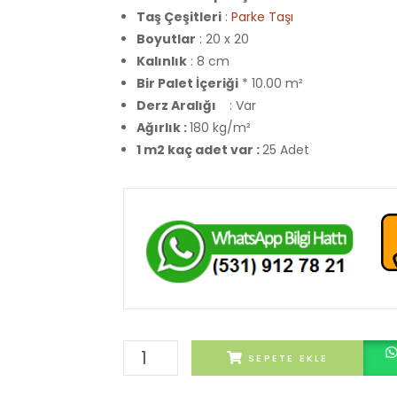
Taş Çeşitleri
:
Parke Taşı
Boyutlar
: 20 x 20
Kalınlık
: 8 cm
Bir Palet İçeriği
* 10.00 m²
Derz Aralığı
: Var
Ağırlık :
180 kg/m²
1 m2 kaç adet var :
25 Adet
Kırmızı
SEPETE EKLE
Plak
Taşı