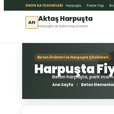
ÜRÜN KATEGORILERI
Harpuşta
Parke Taşı
Bo
Aktaş Harpuşta
AH
Harpuşta ve beton taş ürünleri
Ana Sayfa
Beton Elemanla