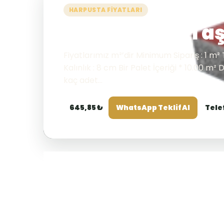
HARPUSTA FIYATLARI
Kırmızı Plak Taş
Fiyatlarımız m²’dir Minimum Sipariş : 1 m² T
Kalınlık : 8 cm Bir Palet İçeriği * 10.00 m²
kaç adet...
645,85 ₺
WhatsApp Teklif Al
Tele