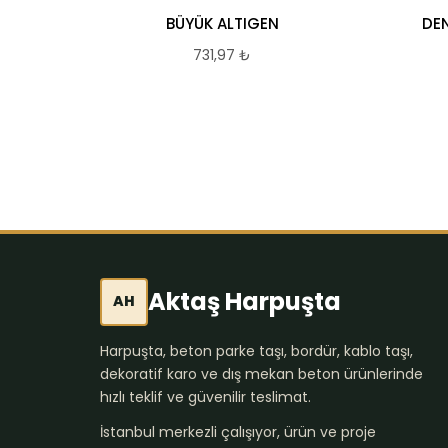
BÜYÜK ALTIGEN
DEN
731,97
₺
Aktaş Harpuşta
AH
Harpuşta, beton parke taşı, bordür, kablo taşı,
dekoratif karo ve dış mekan beton ürünlerinde
hızlı teklif ve güvenilir teslimat.
İstanbul merkezli çalışıyor, ürün ve proje