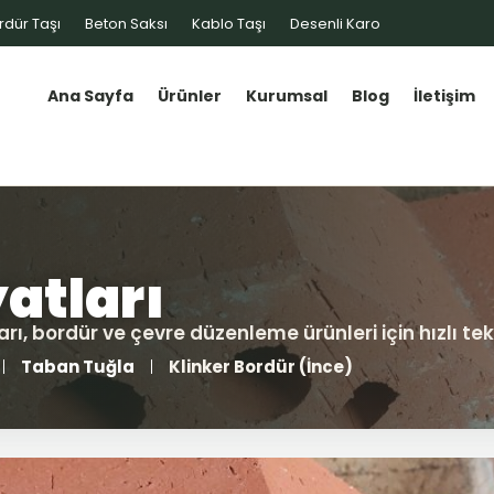
rdür Taşı
Beton Saksı
Kablo Taşı
Desenli Karo
Ana Sayfa
Ürünler
Kurumsal
Blog
İletişim
Taban Tuğla
Klinker Bordür (İnce)