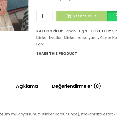
Klinker
SEPETE EKLE
Bordür
(İnce)
KATEGORILER:
Taban Tuğla
ETIKETLER:
Çim
adet
Klinker fiyatları
,
Klinker ne ise yarar
,
Klinker Ne
Fark
SHARE THIS PRODUCT
Açıklama
Değerlendirmeler (0)
r çözüm mü arıyorsunuz? Klinker bordür (ince), mekanınıza estetik b