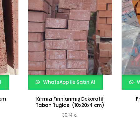
l
WhatsApp ile Satın Al
W
5cm
Kırmızı Fırınlanmış Dekoratif
F
Taban Tuğlası (10x20x4 cm)
30,14
₺