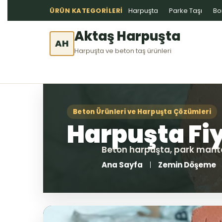
ÜRÜN KATEGORILERI
Harpuşta
Parke Taşı
Bo
Aktaş Harpuşta
AH
Harpuşta ve beton taş ürünleri
Ana Sayfa
Zemin Döşeme