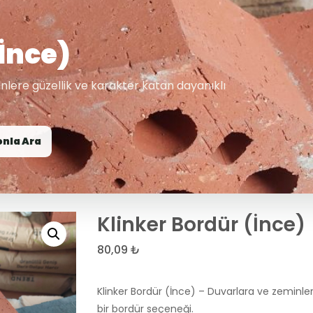
(İnce)
nlere güzellik ve karakter katan dayanıklı
onla Ara
Klinker Bordür (İnce)
80,09
₺
Klinker Bordür (İnce) – Duvarlara ve zeminler
bir bordür seçeneği.