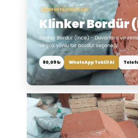
HARPUSTA FIYATLARI
Klinker Bordür 
Klinker Bordür (İnce) - Duvarlara ve zemi
ve çok yönlü bir bordür seçeneği.
80,09 ₺
WhatsApp Teklif Al
Telef