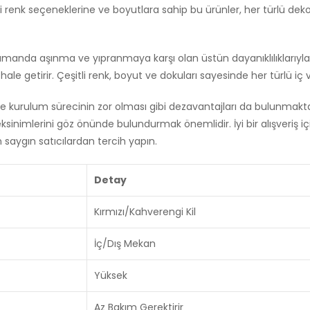
tli renk seçeneklerine ve boyutlara sahip bu ürünler, her türlü d
nı zamanda aşınma ve yıpranmaya karşı olan üstün dayanıklılıklarıyl
hale getirir. Çeşitli renk, boyut ve dokuları sayesinde her türlü iç
e kurulum sürecinin zor olması gibi dezavantajları da bulunmaktadı
inimlerini göz önünde bulundurmak önemlidir. İyi bir alışveriş için
in saygın satıcılardan tercih yapın.
Detay
Kırmızı/Kahverengi Kil
İç/Dış Mekan
Yüksek
Az Bakım Gerektirir