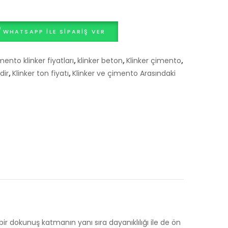
WHATSAPP ILE SIPARIŞ VER
ento klinker fiyatları
,
klinker beton
,
Klinker çimento
,
dir
,
Klinker ton fiyatı
,
Klinker ve çimento Arasındaki
ir dokunuş katmanın yanı sıra dayanıklılığı ile de ön