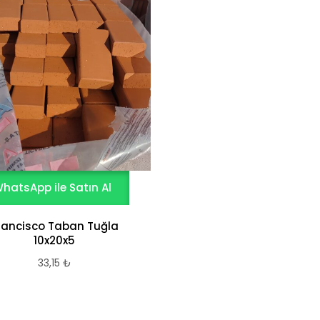
hatsApp ile Satın Al
rancisco Taban Tuğla
10x20x5
33,15
₺