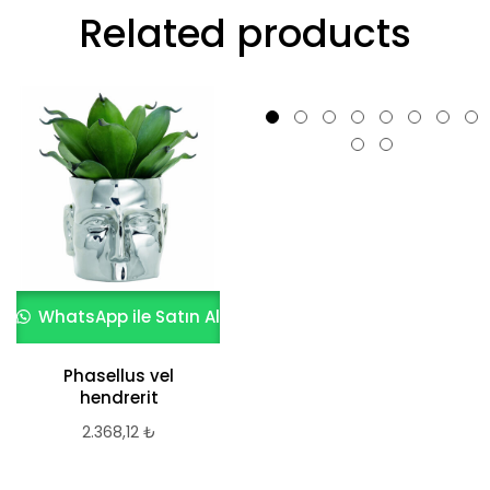
Related products
WhatsApp ile Satın Al
WhatsApp ile Satın Al
Phasellus vel
Phasellus vel hss
hendrerit
2.368,12
₺
2.368,12
₺