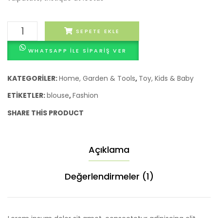
Vulputate
SEPETE EKLE
justo
WHATSAPP ILE SIPARIŞ VER
adet
KATEGORILER:
Home, Garden & Tools
,
Toy, Kids & Baby
ETIKETLER:
blouse
,
Fashion
SHARE THIS PRODUCT
Açıklama
Değerlendirmeler (1)