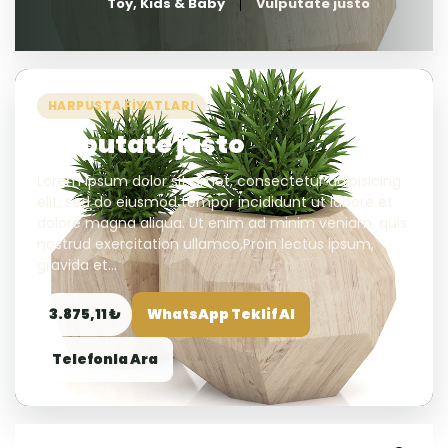
Toy, Kids & Baby
Vulputate justo
HARPUSTA FIYATLARI
Vulputate justo
Lorem ipsum dolor sit amet, consectetur adipisicing
elit, sed do eiusmod tempor incididunt ut labore et
dolore magna aliqua. Ut enim ad minim veniam, quis
nostrud exercitation ullamco,Proin lectus ipsum,
gravida et...
3.875,11 ₺
WhatsApp Teklif Al
Telefonla Ara