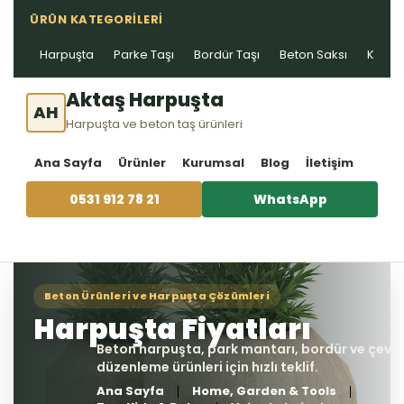
ÜRÜN KATEGORILERI
Harpuşta
Parke Taşı
Bordür Taşı
Beton Saksı
Kablo 
Aktaş Harpuşta
AH
Harpuşta ve beton taş ürünleri
Ana Sayfa
Ürünler
Kurumsal
Blog
İletişim
0531 912 78 21
WhatsApp
Ana Sayfa
Home, Garden & Tools