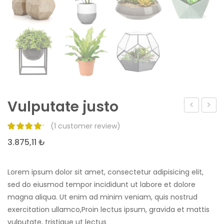
Vulputate justo
lobortis
venen
(
1
customer review)
3.875,11
₺
Lorem ipsum dolor sit amet, consectetur adipisicing elit,
sed do eiusmod tempor incididunt ut labore et dolore
magna aliqua. Ut enim ad minim veniam, quis nostrud
exercitation ullamco,Proin lectus ipsum, gravida et mattis
vulputate, tristique ut lectus