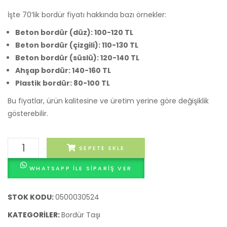
İşte 70’lik bordür fiyatı hakkında bazı örnekler:
Beton bordür (düz): 100-120 TL
Beton bordür (çizgili): 110-130 TL
Beton bordür (süslü): 120-140 TL
Ahşap bordür: 140-160 TL
Plastik bordür: 80-100 TL
Bu fiyatlar, ürün kalitesine ve üretim yerine göre değişiklik
gösterebilir.
50*17*10
SEPETE EKLE
Gri
WHATSAPP ILE SIPARIŞ VER
Bordür
Taşı
1
STOK KODU:
0500030524
Mtül
KATEGORILER:
Bordür Taşı
Fiyat