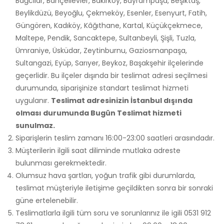
Bağcılar, Bahçelievler, Bakırköy, Bayrampaşa, Beşiktaş,
Beylikdüzü, Beyoğlu, Çekmeköy, Esenler, Esenyurt, Fatih,
Güngören, Kadıköy, Kâğıthane, Kartal, Küçükçekmece,
Maltepe, Pendik, Sancaktepe, Sultanbeyli, Şişli, Tuzla,
Ümraniye, Üsküdar, Zeytinburnu, Gaziosmanpaşa,
Sultangazi, Eyüp, Sarıyer, Beykoz, Başakşehir ilçelerinde
geçerlidir. Bu ilçeler dışında bir teslimat adresi seçilmesi
durumunda, siparişinize standart teslimat hizmeti
uygulanır.
Teslimat adresinizin İstanbul dışında
olması durumunda Bugün Teslimat hizmeti
sunulmaz.
Siparişlerin teslim zamanı 16:00-23:00 saatleri arasındadır.
Müşterilerin ilgili saat diliminde mutlaka adreste
bulunması gerekmektedir.
Olumsuz hava şartları, yoğun trafik gibi durumlarda,
teslimat müşteriyle iletişime geçildikten sonra bir sonraki
güne ertelenebilir.
Teslimatlarla ilgili tüm soru ve sorunlarınız ile igili 0531 912