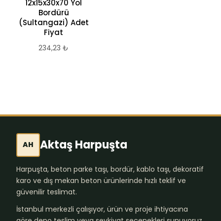
12x15x30x70 Yol
bordür
Bordürü
624,32
₺
(Sultangazi) Adet
Fiyat
234,23
₺
Aktaş Harpuşta
AH
Harpuşta, beton parke taşı, bordür, kablo taşı, dekoratif
karo ve dış mekan beton ürünlerinde hızlı teklif ve
güvenilir teslimat.
İstanbul merkezli çalışıyor, ürün ve proje ihtiyacına
göre depo teslim veya sevkiyat seçenekleri sunuyoruz.