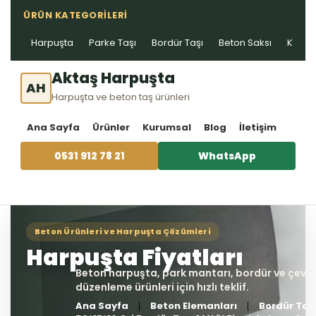
ÜRÜN KATEGORILERI
Harpuşta
Parke Taşı
Bordür Taşı
Beton Saksı
Kablo 
Aktaş Harpuşta
AH
Harpuşta ve beton taş ürünleri
Ana Sayfa
Ürünler
Kurumsal
Blog
İletişim
0531 912 78 21
WhatsApp
Ana Sayfa
Beton Elemanları
Bordür Taş