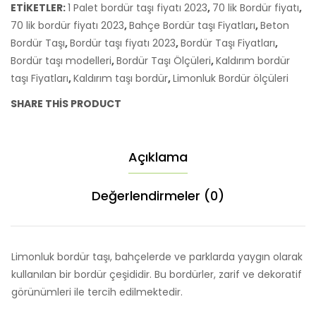
ETIKETLER:
1 Palet bordür taşı fiyatı 2023
,
70 lik Bordür fiyatı
,
Ankara
70 lik bordür fiyatı 2023
,
Bahçe Bordür taşı Fiyatları
,
Beton
Çubuk
Bordür Taşı
,
Bordür taşı fiyatı 2023
,
Bordür Taşı Fiyatları
,
/
Bordür taşı modelleri
,
Bordür Taşı Ölçüleri
,
Kaldırım bordür
Limonluk
taşı Fiyatları
,
Kaldırım taşı bordür
,
Limonluk Bordür ölçüleri
Bordür
Taşı
SHARE THIS PRODUCT
Fiyatları
adet
Açıklama
Değerlendirmeler (0)
Limonluk bordür taşı, bahçelerde ve parklarda yaygın olarak
kullanılan bir bordür çeşididir. Bu bordürler, zarif ve dekoratif
görünümleri ile tercih edilmektedir.