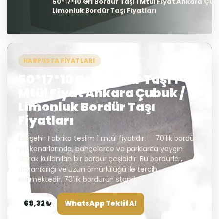
50*17*10 Gri Bordür Taşı 1 Mtül Fiyat Ankara Çub
Limonluk Bordür Taşı Fiyatları
HARPUSTA FIYATLARI
50*17*10 Gri Bordür Taşı 1
Mtül Fiyat Ankara Çubuk /
Limonluk Bordür Taşı
Fiyatları
Eskişehir Fabrika teslim 1 mtül fiyatıdır. 70'lik bordür,
yol kenarlarında, bahçelerde ve parklarda yaygın
olarak kullanılan bir bordür çeşididir. Bu bordürler,
dayanıklılığı ve uzun ömürlülüğü ile tercih
edilmektedir. 70'lik bordürün standart...
69,32 ₺
WhatsApp Teklif Al