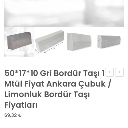
50*17*10 Gri Bordür Taşı 1
Barbekü
Kayra
Mtül Fiyat Ankara Çubuk /
fiyatları
Taşı
Limonluk Bordür Taşı
Zemi
Fiyatları
Döşe
69,32
₺