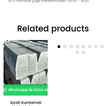
78 21 numaralı çağrı merkezimizden 09:00 – 18:00
Related products
WhatsApp ile Satın Al
WhatsApp ile Satın Al
Siyah Kumlamalı
10x15x50 Andezit