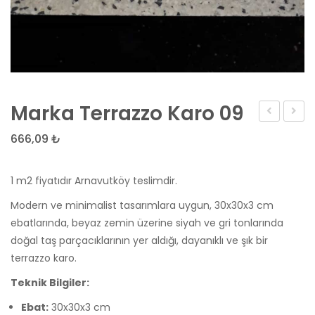
Marka Terrazzo Karo 09
Terrazzo
Merm
666,09
₺
Karo
Agreg
Terra
1 m2 fiyatıdır Arnavutköy teslimdir.
Karo:
Modern ve minimalist tasarımlara uygun, 30x30x3 cm
Zemin
ebatlarında, beyaz zemin üzerine siyah ve gri tonlarında
Şıklık
doğal taş parçacıklarının yer aldığı, dayanıklı ve şık bir
ve
terrazzo karo.
Dayanı
Teknik Bilgiler:
Katın
Ebat:
30x30x3 cm