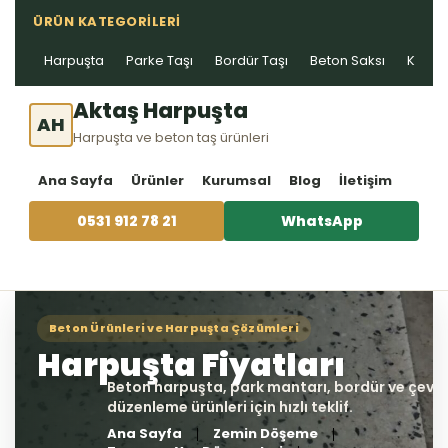
ÜRÜN KATEGORILERI
Harpuşta
Parke Taşı
Bordür Taşı
Beton Saksı
Kablo 
Aktaş Harpuşta
AH
Harpuşta ve beton taş ürünleri
Ana Sayfa
Ürünler
Kurumsal
Blog
İletişim
0531 912 78 21
WhatsApp
Ana Sayfa
Zemin Döşeme