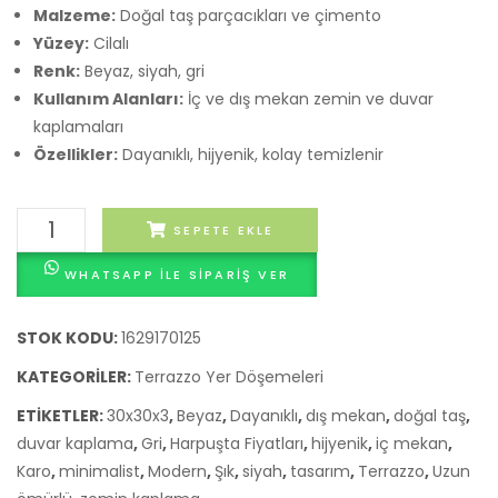
Malzeme:
Doğal taş parçacıkları ve çimento
Yüzey:
Cilalı
Renk:
Beyaz, siyah, gri
Kullanım Alanları:
İç ve dış mekan zemin ve duvar
kaplamaları
Özellikler:
Dayanıklı, hijyenik, kolay temizlenir
Marka
SEPETE EKLE
Terrazzo
WHATSAPP ILE SIPARIŞ VER
Karo
09
adet
STOK KODU:
1629170125
KATEGORILER:
Terrazzo Yer Döşemeleri
ETIKETLER:
30x30x3
,
Beyaz
,
Dayanıklı
,
dış mekan
,
doğal taş
,
duvar kaplama
,
Gri
,
Harpuşta Fiyatları
,
hijyenik
,
iç mekan
,
Karo
,
minimalist
,
Modern
,
Şık
,
siyah
,
tasarım
,
Terrazzo
,
Uzun