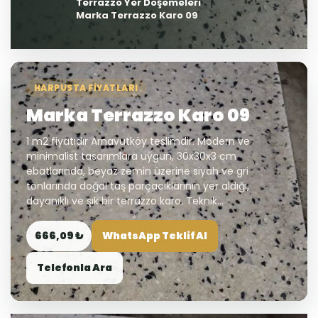
Terrazzo Yer Döşemeleri
Marka Terrazzo Karo 09
HARPUSTA FIYATLARI
Marka Terrazzo Karo 09
1 m2 fiyatıdır Arnavutköy teslimdir. Modern ve
minimalist tasarımlara uygun, 30x30x3 cm
ebatlarında, beyaz zemin üzerine siyah ve gri
tonlarında doğal taş parçacıklarının yer aldığı,
dayanıklı ve şık bir terrazzo karo. Teknik...
666,09 ₺
WhatsApp Teklif Al
Telefonla Ara