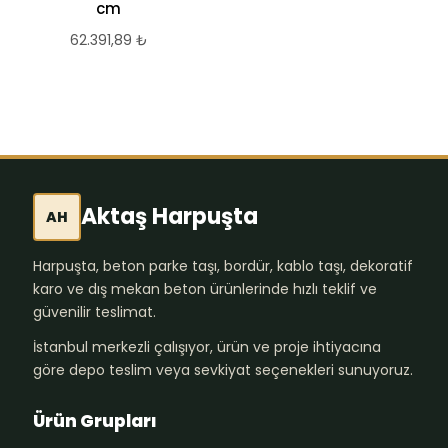
cm
Kaplama
62.391,89
₺
1.131,53
₺
Aktaş Harpuşta
AH
Harpuşta, beton parke taşı, bordür, kablo taşı, dekoratif
karo ve dış mekan beton ürünlerinde hızlı teklif ve
güvenilir teslimat.
İstanbul merkezli çalışıyor, ürün ve proje ihtiyacına
göre depo teslim veya sevkiyat seçenekleri sunuyoruz.
Ürün Grupları