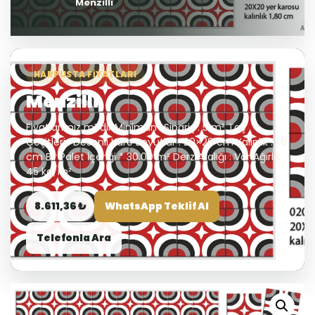
Menzilli
HARPUSTA FIYATLARI
Menzilli
Fiyatlarımız m²’dir Minimum Sipariş : 5 m² Taş
Çeşitleri : Desenli Karo Boyutlar : 20×20 cm Kalınlık : 1.8
cm Bir Palet İçeriği * 30.00 m² Derz Aralığı : Var Ağırlık :
45 kg/m²
8.611,36 ₺
WhatsApp Teklif Al
Telefonla Ara