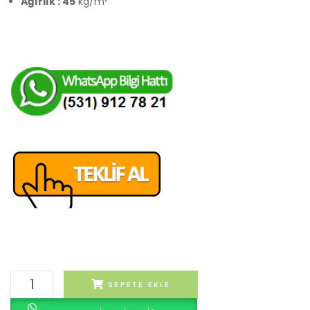
Ağırlık : 45
kg/m²
Menzilli
SEPETE EKLE
adet