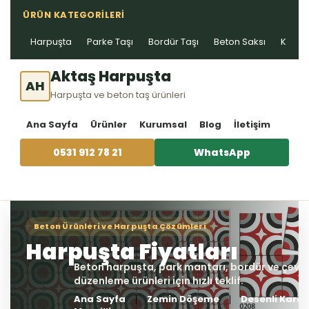
ÜRÜN KATEGORILERI
Harpuşta
Parke Taşı
Bordür Taşı
Beton Saksı
Kablo 
Aktaş Harpuşta
AH
Harpuşta ve beton taş ürünleri
Ana Sayfa
Ürünler
Kurumsal
Blog
İletişim
0531 912 78 21
WhatsApp
Ana Sayfa
Zemin Döşeme
Desenli Karo