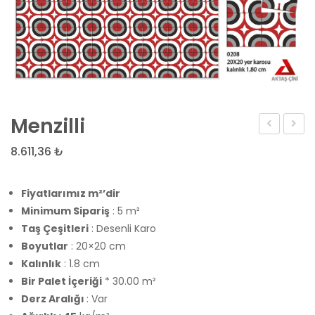
Menzilli
8.611,36
₺
Fiyatlarımız m²’dir
Minimum Sipariş
: 5 m²
Taş Çeşitleri
: Desenli Karo
Boyutlar
: 20×20 cm
Kalınlık
: 1.8 cm
Bir Palet İçeriği
* 30.00 m²
Derz Aralığı
: Var