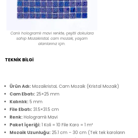
Canlı hologramlı mavi renkte, çeşitli dokulara
sahip MozaikristaL cam mozaik, yaşam
alanlarınız için.
TEKNIK BILGI
Ürün Adı:
MozaikristaL Cam Mozaik (Kristal Mozaik)
Cam Ebatı:
25×25 mm
Kalınlık:
5 mm
File Ebatı:
31.5×31.5 cm
Renk:
Hologramlı Mavi
Paket İçeriği:
1 Koli = 10 File Karo = 1 m²
Mozaik Uzunluğu:
25.1 cm – 30 cm (Tek tek karoların