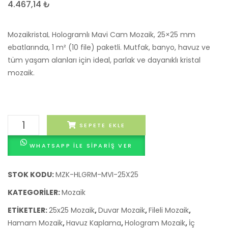
Mozaik
4.467,14
₺
Fayans
–
MozaikristaL Hologramlı Mavi Cam Mozaik, 25×25 mm
Siyah
ebatlarında, 1 m² (10 file) paketli. Mutfak, banyo, havuz ve
tüm yaşam alanları için ideal, parlak ve dayanıklı kristal
Beyaz
mozaik.
Gri
Karışık
(25.4×25.4
cm)
MozaikristaL
SEPETE EKLE
Hologramlı
WHATSAPP ILE SIPARIŞ VER
Mavi
Cam
Mozaik
STOK KODU:
MZK-HLGRM-MVI-25X25
-
KATEGORILER:
Mozaik
25x25
ETIKETLER:
25x25 Mozaik
,
Duvar Mozaik
,
Fileli Mozaik
,
mm
Hamam Mozaik
,
Havuz Kaplama
,
Hologram Mozaik
,
İç
Fileli