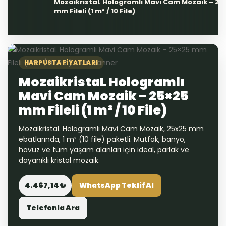
MozaikristaL Hologramlı Mavi Cam Mozaik – 25
mm Fileli (1 m² / 10 File)
HARPUSTA FIYATLARI
MozaikristaL Hologramlı
Mavi Cam Mozaik – 25×25
mm Fileli (1 m² / 10 File)
MozaikristaL Hologramlı Mavi Cam Mozaik, 25x25 mm
ebatlarında, 1 m² (10 file) paketli. Mutfak, banyo,
havuz ve tüm yaşam alanları için ideal, parlak ve
dayanıklı kristal mozaik.
4.467,14 ₺
WhatsApp Teklif Al
Telefonla Ara