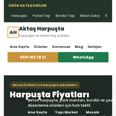
ÜRÜN KATEGORILERI
Harpuşta
Parke Taşı
Bordür Taşı
Beton Saksı
Kablo 
Aktaş Harpuşta
AH
Harpuşta ve beton taş ürünleri
Ana Sayfa
Ürünler
Kurumsal
Blog
İletişim
0531 912 78 21
WhatsApp
Ana Sayfa
Yapı Market
Mozaik