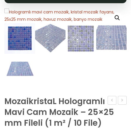
MozaikristaL Hologramlı
Kendinden
Tuğla
Mavi Cam Mozaik – 25×25
Yapışkanlı
Fiyatla
mm Fileli (1 m² / 10 File)
3D
Koçt