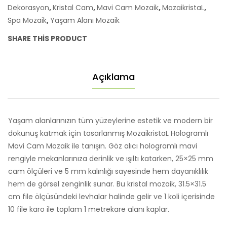
Dekorasyon
,
Kristal Cam
,
Mavi Cam Mozaik
,
MozaikristaL
,
(1
Spa Mozaik
,
Yaşam Alanı Mozaik
m²
/
SHARE THIS PRODUCT
10
File)
adet
Açıklama
Yaşam alanlarınızın tüm yüzeylerine estetik ve modern bir
dokunuş katmak için tasarlanmış MozaikristaL Hologramlı
Mavi Cam Mozaik ile tanışın. Göz alıcı hologramlı mavi
rengiyle mekanlarınıza derinlik ve ışıltı katarken, 25×25 mm
cam ölçüleri ve 5 mm kalınlığı sayesinde hem dayanıklılık
hem de görsel zenginlik sunar. Bu kristal mozaik, 31.5×31.5
cm file ölçüsündeki levhalar halinde gelir ve 1 koli içerisinde
10 file karo ile toplam 1 metrekare alanı kaplar.