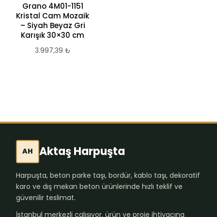
40×40 Parlak Mavi
Grano 4M01-1151
Cam Mozaik –
Kristal Cam Mozaik
Havuz ve Dekoratif
– Siyah Beyaz Gri
Kullanım İçin
Karışık 30×30 cm
1.064,36
₺
3.997,39
₺
Aktaş Harpuşta
AH
Harpuşta, beton parke taşı, bordür, kablo taşı, dekoratif
karo ve dış mekan beton ürünlerinde hızlı teklif ve
güvenilir teslimat.
İstanbul merkezli çalışıyor, ürün ve proje ihtiyacına