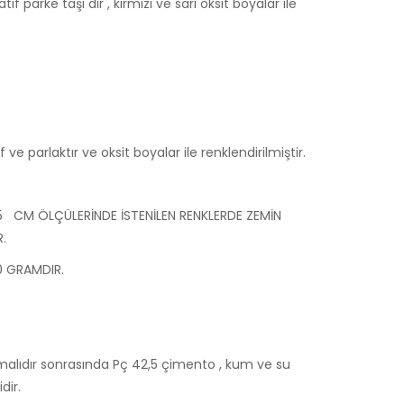
 parke taşı dır , kırmızı ve sarı oksit boyalar ile
 ve parlaktır ve oksit boyalar ile renklendirilmiştir.
 4.5 CM ÖLÇÜLERİNDE İSTENİLEN RENKLERDE ZEMİN
.
00 GRAMDIR.
alıdır sonrasında Pç 42,5 çimento , kum ve su
dir.