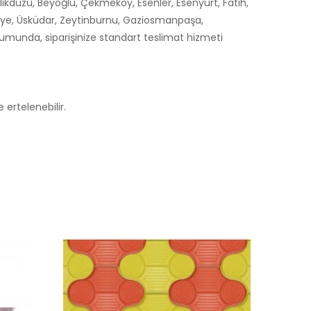
likdüzü, Beyoğlu, Çekmeköy, Esenler, Esenyurt, Fatih,
niye, Üsküdar, Zeytinburnu, Gaziosmanpaşa,
durumunda, siparişinize standart teslimat hizmeti
 ertelenebilir.