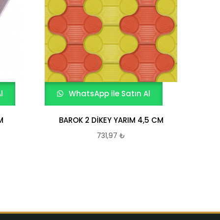
l
WhatsApp ile Satın Al
W
M
BAROK 2 DİKEY YARIM 4,5 CM
731,97
₺