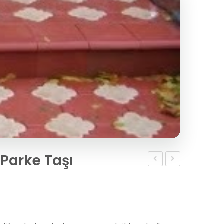
Parke Taşı
El
Yüzeyli
Parke
Parke
Taşı
Taşı
Kare