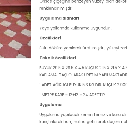
Orkide çiçeğine benzeyen yüzeyi olan dekoratif
renklendirilmiştir.
Uygulama alanları
Yaya yollarında kullanıma uygundur .
Özellikleri
Sulu döküm yapılarak üretilmiştir , yüzeyi zarif
Teknik özellikleri
BÜYÜK 29.5 X 29.5 X 4.5 KÜÇÜK 21.5 X 21.5 X
KAPLAMA TAŞI OLARAK ÜRETİM YAPILMAKTADIR
1 ADET AĞIRLIĞI BÜYÜK 5.3 KG’DİR. KÜÇÜK 2.9
1 METRE KARE = 12+12 = 24 ADETTİR
Uygulama
Uygulama yapılacak zemin temiz ve kuru olm
karıştırılarak harç haline getirilerek döşenmeli