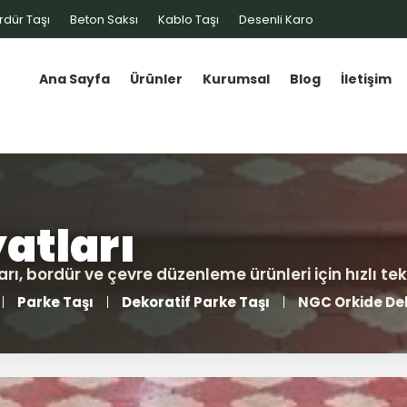
rdür Taşı
Beton Saksı
Kablo Taşı
Desenli Karo
Ana Sayfa
Ürünler
Kurumsal
Blog
İletişim
Parke Taşı
Dekoratif Parke Taşı
NGC Orkide Dek