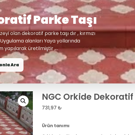
ratif Parke Taşı
yi olan dekoratif parke taşı dır , kırmızı
r. Uygulama alanları Yaya yollarında
yapılarak üretilmiştir ,...
onla Ara
NGC Orkide Dekoratif 
731,97
₺
Ürün tanımı