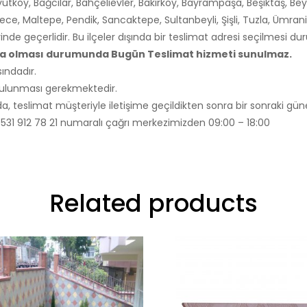
utköy, Bağcılar, Bahçelievler, Bakırköy, Bayrampaşa, Beşiktaş, Bey
ce, Maltepe, Pendik, Sancaktepe, Sultanbeyli, Şişli, Tuzla, Ümra
rinde geçerlidir. Bu ilçeler dışında bir teslimat adresi seçilmesi 
nda olması durumunda Bugün Teslimat hizmeti sunulmaz.
ındadır.
 bulunması gerekmektedir.
, teslimat müşteriyle iletişime geçildikten sonra bir sonraki güne
ili 0531 912 78 21 numaralı çağrı merkezimizden 09:00 – 18:00
Related products