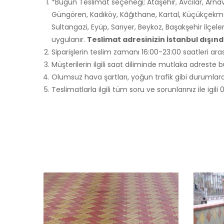
*Bugün Teslimat seçeneği; Ataşehir, Avcılar, Arnav
Güngören, Kadıköy, Kâğıthane, Kartal, Küçükçekme
Sultangazi, Eyüp, Sarıyer, Beykoz, Başakşehir ilçele
uygulanır.
Teslimat adresinizin İstanbul dışı
Siparişlerin teslim zamanı 16:00-23:00 saatleri aras
Müşterilerin ilgili saat diliminde mutlaka adreste
Olumsuz hava şartları, yoğun trafik gibi durumlarda
Teslimatlarla ilgili tüm soru ve sorunlarınız ile ig