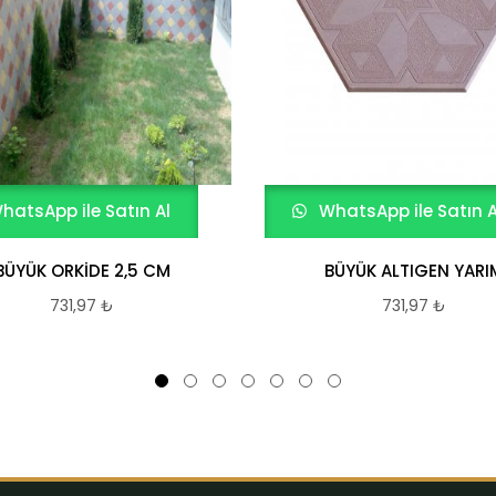
hatsApp ile Satın Al
WhatsApp ile Satın A
BÜYÜK ORKİDE 2,5 CM
BÜYÜK ALTIGEN YARI
731,97
₺
731,97
₺