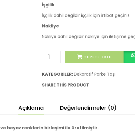
İşçilik
İşçilik dahil değildir işçilik için irtibat geçiniz.
Nakliye
Nakliye dahil değildir nakliye için iletişime geç
NGC
SEPETE EKLE
Orkide
Dekoratif
KATEGORILER:
Dekoratif Parke Taşı
Parke
SHARE THIS PRODUCT
Taşı
adet
Açıklama
Değerlendirmeler (0)
ve beyaz renklerin birleşimi ile üretilmiştir.