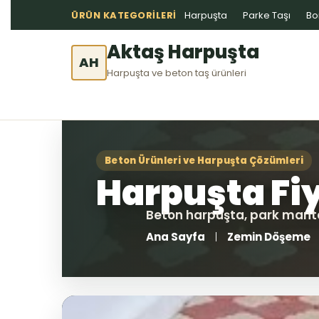
ÜRÜN KATEGORILERI
Harpuşta
Parke Taşı
Bo
Aktaş Harpuşta
AH
Harpuşta ve beton taş ürünleri
Ana Sayfa
Zemin Döşeme