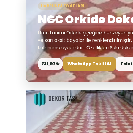
HARPUSTA FIYATLARI
NGC Orkide Deko
Ürün tanımı Orkide çiçeğine benzeyen yüze
ve sarı oksit boyalar ile renklendirilmişti
kullanıma uygundur . Özellikleri Sulu döküm 
731,97 ₺
WhatsApp Teklif Al
Telef