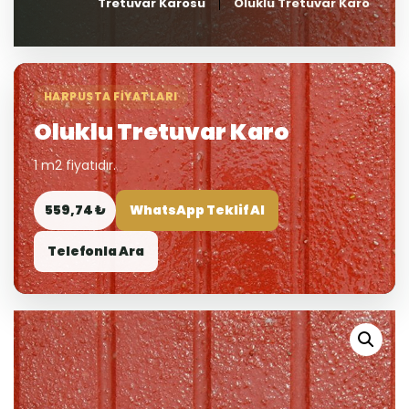
Tretuvar Karosu
Oluklu Tretuvar Karo
HARPUSTA FIYATLARI
Oluklu Tretuvar Karo
1 m2 fiyatıdır.
559,74 ₺
WhatsApp Teklif Al
Telefonla Ara