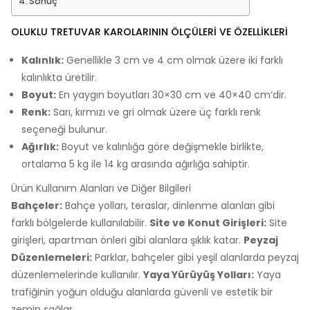
Sonuç
OLUKLU TRETUVAR KAROLARININ ÖLÇÜLERI VE ÖZELLIKLERI
Kalınlık:
Genellikle 3 cm ve 4 cm olmak üzere iki farklı
kalınlıkta üretilir.
Boyut:
En yaygın boyutları 30×30 cm ve 40×40 cm’dir.
Renk:
Sarı, kırmızı ve gri olmak üzere üç farklı renk
seçeneği bulunur.
Ağırlık:
Boyut ve kalınlığa göre değişmekle birlikte,
ortalama 5 kg ile 14 kg arasında ağırlığa sahiptir.
Ürün Kullanım Alanları ve Diğer Bilgileri
Bahçeler:
Bahçe yolları, teraslar, dinlenme alanları gibi
farklı bölgelerde kullanılabilir.
Site ve Konut Girişleri:
Site
girişleri, apartman önleri gibi alanlara şıklık katar.
Peyzaj
Düzenlemeleri:
Parklar, bahçeler gibi yeşil alanlarda peyzaj
düzenlemelerinde kullanılır.
Yaya Yürüyüş Yolları:
Yaya
trafiğinin yoğun olduğu alanlarda güvenli ve estetik bir
zemin sağlar.