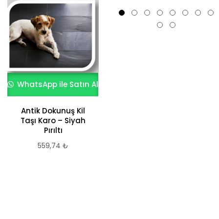
WhatsApp ile Satın Al
WhatsApp ile Satın Al
Antik Dokunuş Kil
Taşı Karo – Siyah
Kayrak Tretuvar
Pırıltı
Karo
559,74
₺
559,74
₺