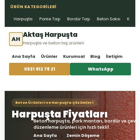
ÜRÜN KATEGORILERI
Harpuşta
Parke Taşı
Bordür Taşı
Beton Saksı
Kablo 
Aktaş Harpuşta
AH
Harpuşta ve beton taş ürünleri
Ana Sayfa
Ürünler
Kurumsal
Blog
İletişim
0531 912 78 21
WhatsApp
Ana Sayfa
Zemin Döşeme