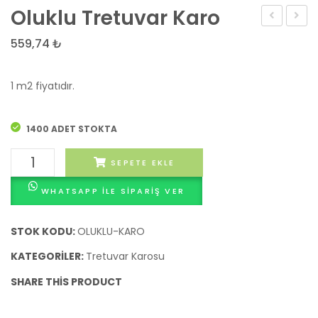
Oluklu Tretuvar Karo
Tretuvar
Tretu
559,74
₺
Karo
Karo
1 m2 fiyatıdır.
1400 ADET STOKTA
Oluklu
SEPETE EKLE
Tretuvar
WHATSAPP ILE SIPARIŞ VER
Karo
adet
STOK KODU:
OLUKLU-KARO
KATEGORILER:
Tretuvar Karosu
SHARE THIS PRODUCT