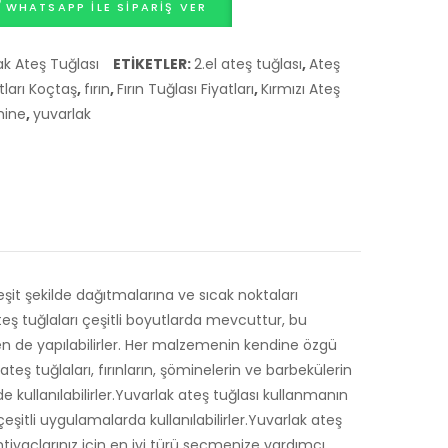
WHATSAPP ILE SIPARIŞ VER
ak Ateş Tuğlası
ETIKETLER:
2.el ateş tuğlası
,
Ateş
tları Koçtaş
,
fırın
,
Fırın Tuğlası Fiyatları
,
Kırmızı Ateş
ine
,
yuvarlak
ı eşit şekilde dağıtmalarına ve sıcak noktaları
teş tuğlaları çeşitli boyutlarda mevcuttur, bu
den de yapılabilirler. Her malzemenin kendine özgü
ş tuğlaları, fırınların, şöminelerin ve barbekülerin
e kullanılabilirler.Yuvarlak ateş tuğlası kullanmanın
çeşitli uygulamalarda kullanılabilirler.Yuvarlak ateş
tiyaçlarınız için en iyi türü seçmenize yardımcı