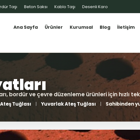
rdür Taşı
Beton Saksı
Kablo Taşı
Desenli Karo
Ana Sayfa
Ürünler
Kurumsal
Blog
İletişim
Ateş Tuğlası
Yuvarlak Ateş Tuğlası
Sahibinden yu