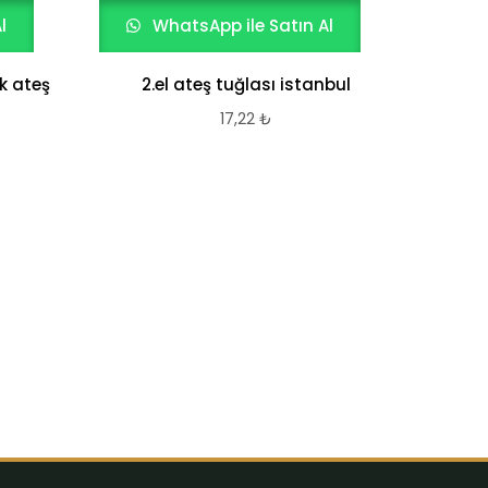
l
WhatsApp ile Satın Al
W
k ateş
2.el ateş tuğlası istanbul
Şık v
Kayr
17,22
₺