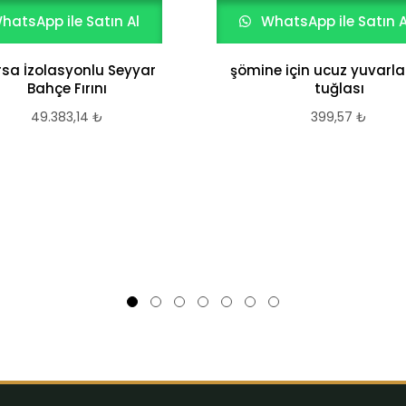
hatsApp ile Satın Al
WhatsApp ile Satın A
rsa İzolasyonlu Seyyar
şömine için ucuz yuvarla
Bahçe Fırını
tuğlası
49.383,14
₺
399,57
₺