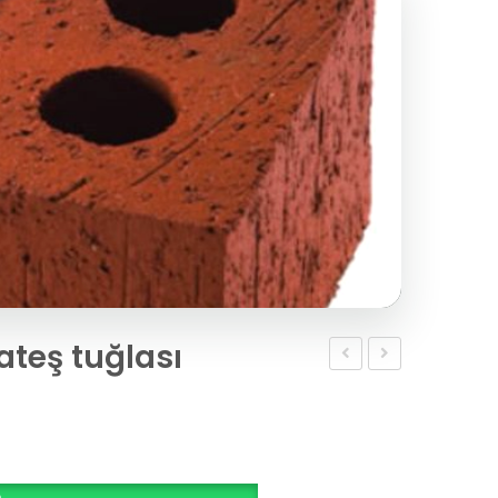
ateş tuğlası
yuvarlak
yuvarlak
ateş
ateş
tuğlası
tuğlası