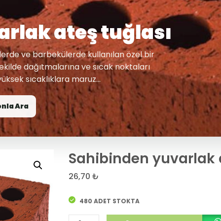
rlak ateş tuğlası
elerde ve barbekülerde kullanılan özel bir
t şekilde dağıtmalarına ve sıcak noktaları
üksek sıcaklıklara maruz...
onla Ara
Sahibinden yuvarlak 
26,70
₺
480 ADET STOKTA