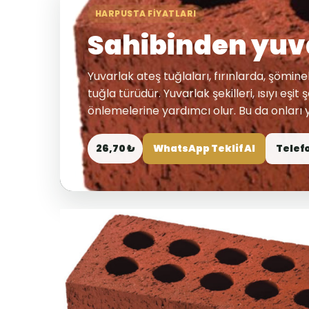
HARPUSTA FIYATLARI
Sahibinden yuva
Yuvarlak ateş tuğlaları, fırınlarda, şömin
tuğla türüdür. Yuvarlak şekilleri, ısıyı eşi
önlemelerine yardımcı olur. Bu da onları y
26,70 ₺
WhatsApp Teklif Al
Telef