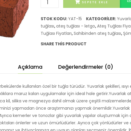
Sahibinden
SEPETE EKLE
yuvarlak
ateş
STOK KODU:
YAT-15
KATEGORILER:
Yuvarl
tuğlası
tuğlası
,
ateş tuğlası - letgo
,
Ateş Tuğlası Fiya
adet
Tuğlası Fiyatları
,
Sahibinden ateş tuğlası
,
Şöm
SHARE THIS PRODUCT
Açıklama
Değerlendirmeler (0)
bekülerde kullanılan özel bir tuğla türüdür. Yuvarlak şekilleri, ısıy
lıklara maruz kalan uygulamalar için ideal hale getirir.Yuvarlak a
yrıca kil, silika ve magnezya dahil olmak üzere çeşitli malzemeler
iminizi yapmadan önce araştırmanızı yapmak önemlidir.Yuvarlak ate
. Ayrıca kemerler ve tonozlar gibi yuvarlak yapılar oluşturmak için d
ak noktaları önlerler ve uzun ömürlüdürler. Ayrıca çok yönlüdürler ve 
manız ve ihtiyaçlarınıza en uygun olanları seçmeniz önemlidir. İh