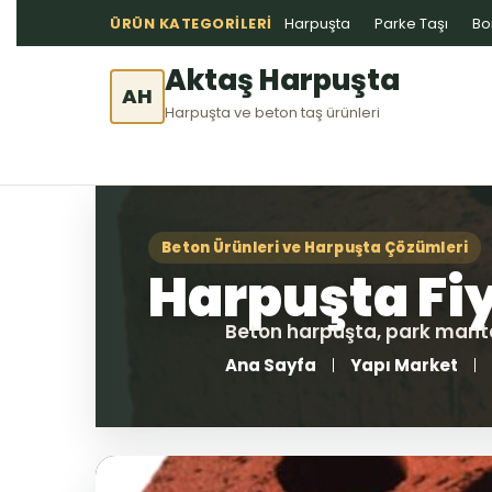
ÜRÜN KATEGORILERI
Harpuşta
Parke Taşı
Bo
Aktaş Harpuşta
AH
Harpuşta ve beton taş ürünleri
Ana Sayfa
Yapı Market