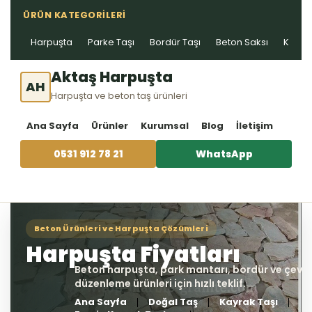
ÜRÜN KATEGORILERI
Harpuşta
Parke Taşı
Bordür Taşı
Beton Saksı
Kablo 
Aktaş Harpuşta
AH
Harpuşta ve beton taş ürünleri
Ana Sayfa
Ürünler
Kurumsal
Blog
İletişim
0531 912 78 21
WhatsApp
Ana Sayfa
Doğal Taş
Kayrak Taşı