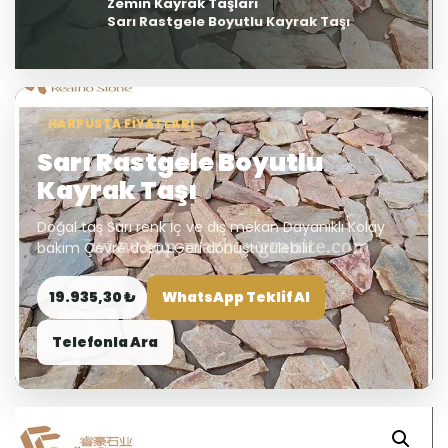
Zemin Kayrak Taşları
Sarı Rastgele Boyutlu Kayrak Taşı
HARPUSTA FIYATLARI
Sarı Rastgele Boyutlu
Kayrak Taşı
Doğal taş Sarı renk İç ve dış mekan Dayanıklı Kolay
bakım Çevre dostu Geri dönüştürülebilir
19.935,30 ₺
WhatsApp Teklif Al
Telefonla Ara