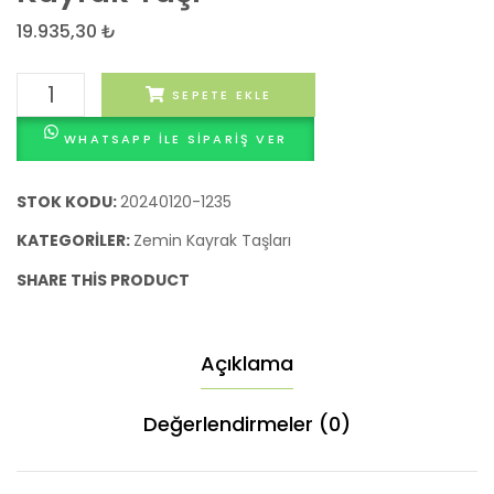
–
19.935,30
₺
İnce
kayrak
Sarı
SEPETE EKLE
taşı
Rastgele
WHATSAPP ILE SIPARIŞ VER
Boyutlu
Kayrak
Taşı
STOK KODU:
20240120-1235
adet
KATEGORILER:
Zemin Kayrak Taşları
SHARE THIS PRODUCT
Açıklama
Değerlendirmeler (0)