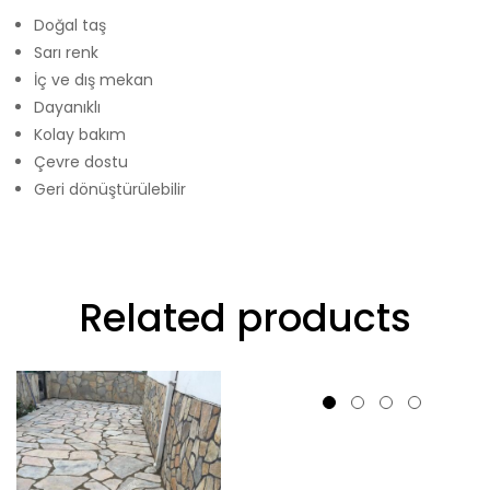
Doğal taş
Sarı renk
İç ve dış mekan
Dayanıklı
Kolay bakım
Çevre dostu
Geri dönüştürülebilir
Related products