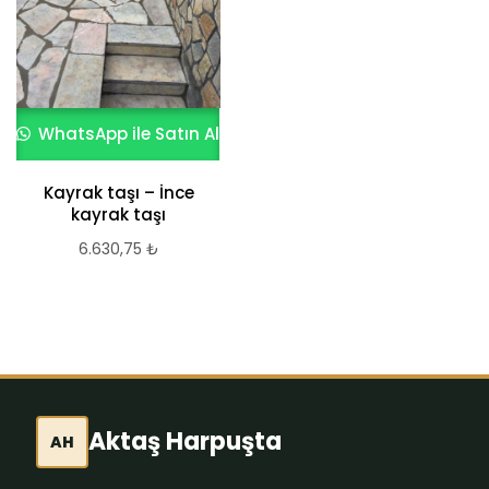
WhatsApp ile Satın Al
WhatsApp ile Satın Al
Serbest Boy Kayrak
Taşları
Kayrak taşı – İnce
kayrak taşı
7.763,57
₺
6.630,75
₺
Aktaş Harpuşta
AH