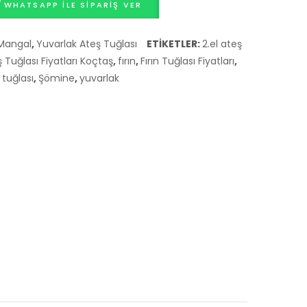
WHATSAPP ILE SIPARIŞ VER
ı Mangal
,
Yuvarlak Ateş Tuğlası
ETIKETLER:
2.el ateş
 Tuğlası Fiyatları Koçtaş
,
fırın
,
Fırın Tuğlası Fiyatları
,
tuğlası
,
Şömine
,
yuvarlak