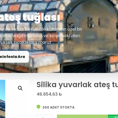
ateş tuğlası
elerde ve barbekülerde kullanılan özel bir
t şekilde dağıtmalarına ve sıcak noktaları
üksek sıcaklıklara maruz...
elefonla Ara
Silika yuvarlak ateş t
46.654,63
₺
200 ADET STOKTA