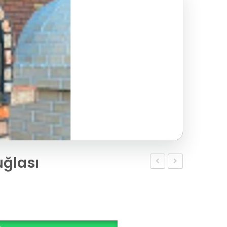
uğlası
yuvarlak
yuvarlak
ateş
ateş
tuğlası
tuğlası