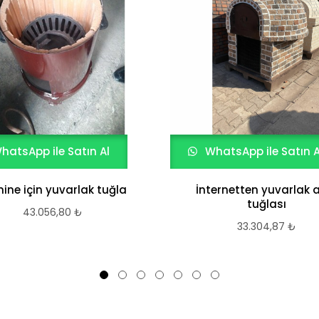
hatsApp ile Satın Al
WhatsApp ile Satın A
ine için yuvarlak tuğla
İnternetten yuvarlak 
tuğlası
43.056,80
₺
33.304,87
₺