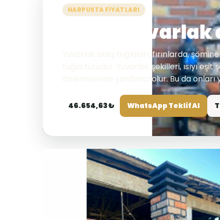
HARPUSTA FIYATLARI
Silika yuvarlak 
Yuvarlak ateş tuğlaları, fırınlarda, şömin
tuğla türüdür. Yuvarlak şekilleri, ısıyı eşi
önlemelerine yardımcı olur. Bu da onları y
46.654,63 ₺
WhatsApp Teklif Al
T