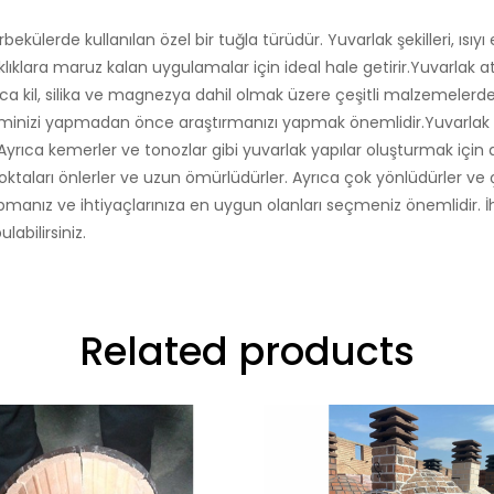
bekülerde kullanılan özel bir tuğla türüdür. Yuvarlak şekilleri, ısıy
lıklara maruz kalan uygulamalar için ideal hale getirir.Yuvarlak a
yrıca kil, silika ve magnezya dahil olmak üzere çeşitli malzemeler
iminizi yapmadan önce araştırmanızı yapmak önemlidir.Yuvarlak ate
. Ayrıca kemerler ve tonozlar gibi yuvarlak yapılar oluşturmak için d
ak noktaları önlerler ve uzun ömürlüdürler. Ayrıca çok yönlüdürler ve 
manız ve ihtiyaçlarınıza en uygun olanları seçmeniz önemlidir. İh
abilirsiniz.
Related products