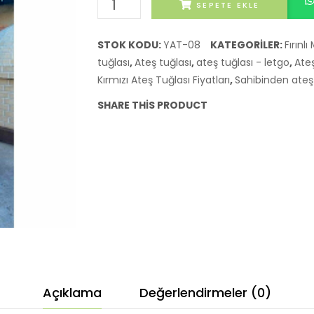
Silika
SEPETE EKLE
yuvarlak
ateş
STOK KODU:
YAT-08
KATEGORILER:
Fırınl
tuğlası
tuğlası
,
Ateş tuğlası
,
ateş tuğlası - letgo
,
Ateş
adet
Kırmızı Ateş Tuğlası Fiyatları
,
Sahibinden ateş 
SHARE THIS PRODUCT
Açıklama
Değerlendirmeler (0)