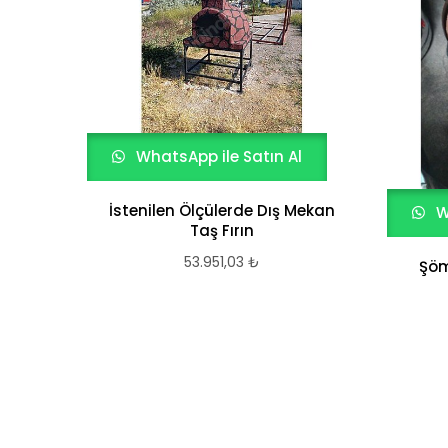
WhatsApp ile Satın Al
İstenilen Ölçülerde Dış Mekan
W
Taş Fırın
53.951,03
₺
Şöm