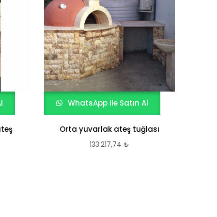
l
WhatsApp ile Satın Al
W
ateş
Orta yuvarlak ateş tuğlası
133.217,74
₺