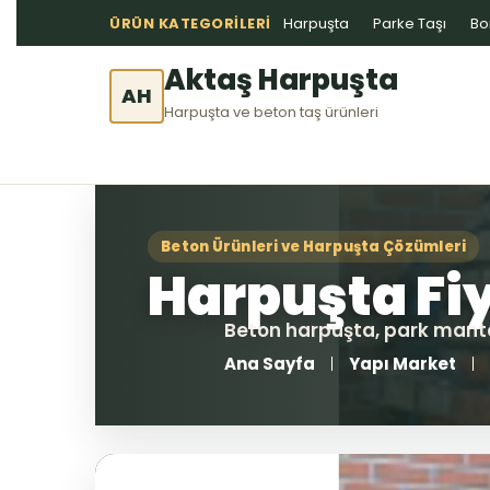
ÜRÜN KATEGORILERI
Harpuşta
Parke Taşı
Bo
Aktaş Harpuşta
AH
Harpuşta ve beton taş ürünleri
Ana Sayfa
Yapı Market