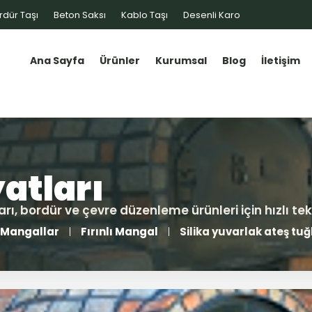
rdür Taşı
Beton Saksı
Kablo Taşı
Desenli Karo
Ana Sayfa
Ürünler
Kurumsal
Blog
İletişim
Mangallar
Fırınlı Mangal
Silika yuvarlak ateş tuğ