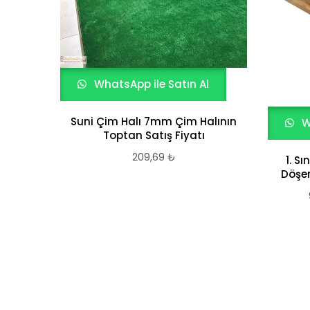
WhatsApp ile Satın Al
Suni Çim Halı 7mm Çim Halının
W
Toptan Satış Fiyatı
209,69
₺
1. S
Döşem