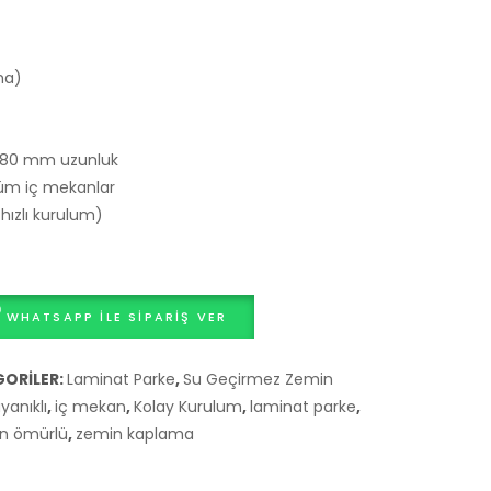
Hastane
Antibakteriyel
ve
Vinil
ha)
Okul
Zemin
Zemin
Kaplama
Kaplaması
Rulosu
 1380 mm uzunluk
tüm iç mekanlar
 hızlı kurulum)
WHATSAPP ILE SIPARIŞ VER
ORILER:
Laminat Parke
,
Su Geçirmez Zemin
yanıklı
,
iç mekan
,
Kolay Kurulum
,
laminat parke
,
n ömürlü
,
zemin kaplama