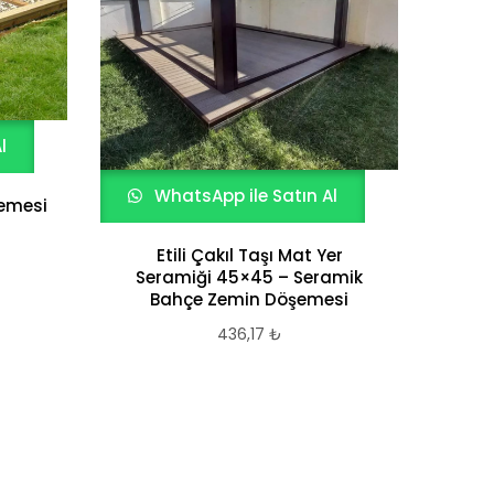
W
Do
l
WhatsApp ile Satın Al
emesi
Etili Çakıl Taşı Mat Yer
Seramiği 45×45 – Seramik
Bahçe Zemin Döşemesi
436,17
₺