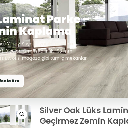
 Laminat Parke –
min Kaplama
ha) Yüzey: Suya dayanıklı melamin
) Ölçüler: 12 mm kalınlık, 193 mm
ı: Ev, ofis, mağaza gibi tüm iç mekanlar
.
fonla Ara
Silver Oak Lüks Lamin
Geçirmez Zemin Kap