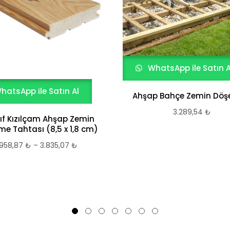
WhatsApp ile Satın A
hatsApp ile Satın Al
Ahşap Bahçe Zemin Döş
3.289,54
₺
ınıf Kızılçam Ahşap Zemin
e Tahtası (8,5 x 1,8 cm)
958,87
₺
–
3.835,07
₺
Fiyat
aralığı:
958,87 ₺
-
3.835,07 ₺