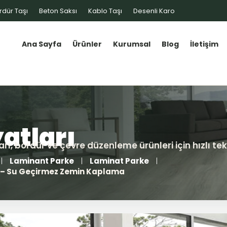
rdür Taşı
Beton Saksı
Kablo Taşı
Desenli Karo
Ana Sayfa
Ürünler
Kurumsal
Blog
İletişim
Laminant Parke
Laminat Parke
e – Su Geçirmez Zemin Kaplama