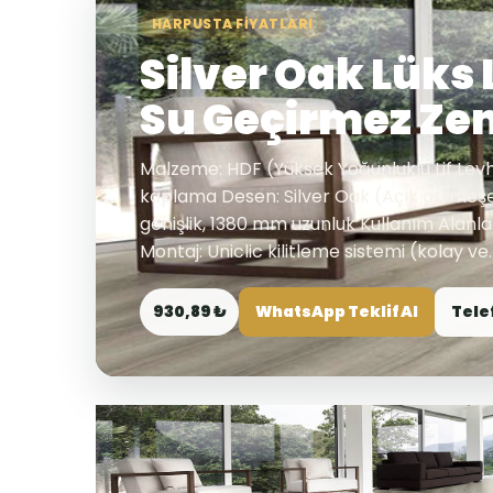
HARPUSTA FIYATLARI
Silver Oak Lüks
Su Geçirmez Ze
Malzeme: HDF (Yüksek Yoğunluklu Lif Lev
kaplama Desen: Silver Oak (Açık gri meşe
genişlik, 1380 mm uzunluk Kullanım Alanlar
Montaj: Uniclic kilitleme sistemi (kolay ve..
930,89 ₺
WhatsApp Teklif Al
Tele