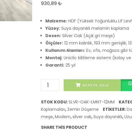
930,89
₺
Malzeme:
HDF (Yüksek Yoğunluklu Lif Lev
Yüzey:
Suya dayanıklı melamin kaplama
Desen:
Silver Oak (Açık gri meşe)
Ölçüler:
12 mm kalınlık, 193 mm genişlik,
Kullanım Alanları:
Ev, ofis, mağaza gibi 
Montaj:
Uniclic kilitleme sistemi (kolay ve
Garanti:
25 yıl
Silver
SEPETE EKLE
Oak
Lüks
STOK KODU:
SLVR-OAK-LMNT-12MM
KATEG
Laminat
Kaplamaları
,
Zemin Döşeme
ETIKETLER:
Da
Parke
meşe
,
Modern
,
silver oak
,
Suya dayanıklı
,
Uzu
-
SHARE THIS PRODUCT
Su