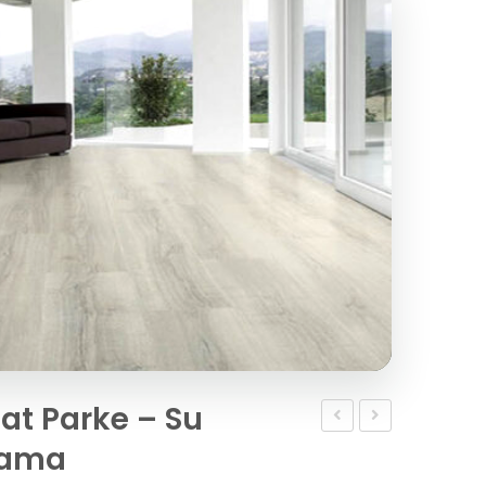
at Parke – Su
Sarlon
Su
lama
Sparkling
Geçirmez