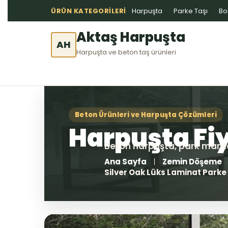
ÜRÜN KATEGORILERI
Harpuşta
Parke Taşı
Bo
Aktaş Harpuşta
AH
Harpuşta ve beton taş ürünleri
Ana Sayfa
Zemin Döşeme
Silver Oak Lüks Laminat Park