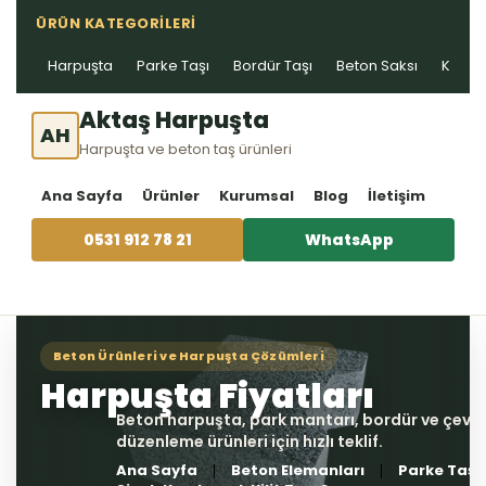
ÜRÜN KATEGORILERI
Harpuşta
Parke Taşı
Bordür Taşı
Beton Saksı
Kablo 
Aktaş Harpuşta
AH
Harpuşta ve beton taş ürünleri
Ana Sayfa
Ürünler
Kurumsal
Blog
İletişim
0531 912 78 21
WhatsApp
Ana Sayfa
Beton Elemanları
Parke Taşı