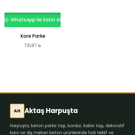
WhatsApp ile Satın Al
WhatsApp ile Satın Al
Kare Parke
Yeni Dekor
731,97
₺
645,85
₺
Aktaş Harpuşta
AH
Harpuşta, beton parke taşı, bordür, kablo taşı, dekoratif
karo ve dış mekan beton ürünlerinde hızlı teklif ve