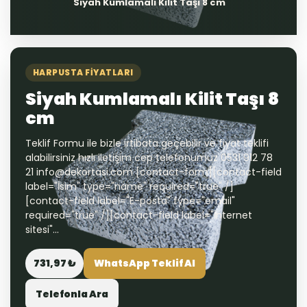
Siyah Kumlamalı Kilit Taşı 8 cm
HARPUSTA FIYATLARI
Siyah Kumlamalı Kilit Taşı 8
cm
Teklif Formu ile bizle irtibata geçebilir ve fiyat teklifi
alabilirsiniz hızlı iletişim cep telefonumuz 0531 912 78
21 info@dekortasi.com [contact-form][contact-field
label="İsim" type="name" required="true" /]
[contact-field label="E-posta" type="email"
required="true" /][contact-field label="İnternet
sitesi"...
731,97 ₺
WhatsApp Teklif Al
Telefonla Ara