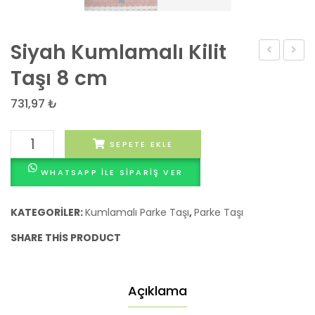
Siyah Kumlamalı Kilit
Kumlamalı
Kumla
Taşı 8 cm
Kilit
Üçge
731,97
₺
Taşı
Parke
8
Siyah
SEPETE EKLE
cm
Kumlamalı
WHATSAPP ILE SIPARIŞ VER
Kilit
Taşı
8
KATEGORILER:
Kumlamalı Parke Taşı
,
Parke Taşı
cm
SHARE THIS PRODUCT
adet
Açıklama