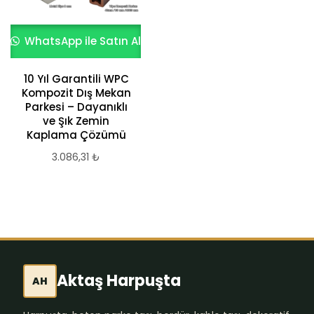
WhatsApp ile Satın Al
WhatsApp ile Satın Al
Rustik Gri Kalker
Taşı Zemin
Kaplama
10 Yıl Garantili WPC
Kompozit Dış Mekan
3.023,45
₺
Parkesi – Dayanıklı
ve Şık Zemin
Kaplama Çözümü
3.086,31
₺
Aktaş Harpuşta
AH