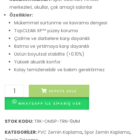
merkezleri, okullar, çok amaçlı salonlar
Özellikler:
Mükemmel sürtünme ve kavrama dengesi
TopCLEAN XP™ yüzey koruma
Çizilme ve darbelere karşı dayanıklı
Batma ve yırtılmaya karşı dayanıklı
Üstün boyutsal stabilite (<0.10%)
Yüksek akustik konfor
Kolay temizlenebilir ve bakım gerektirmez
Tarkett
SEPETE EKLE
Omnisports
WHATSAPP ILE SIPARIŞ VER
Training
5mm
Vinil
STOK KODU:
TRK-OMSP-TRN-5MM
Spor
KATEGORILER:
PVC Zemin Kaplama
,
Spor Zemin Kaplama
,
Zemin