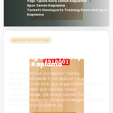
Yapı Tipine Göre Zemin Kaplama
Spor Zemin Kaplama
Tarkett Omnisports Training 5mm Vinil Spor Z
Kaplama
HARPUSTA FIYATLARI
Tarkett Omnisports
Training 5mm Vinil Spor
Zemin Kaplama
Marka: Tarkett Seri: Omnisports Training
Malzeme: Vinil Kalınlık: 5 mm Aşınma Tabakası
Kalınlığı: 0.70 mm Renk: Açık ahşap (Görseldeki renk)
Kullanım Alanları: Spor salonları, fitness
merkezleri, okullar, çok amaçlı salonlar Özellikler:
Mükemmel sürtünme ve kavrama dengesi TopCLEAN
XP™ yüzey koruma Çizilme ve...