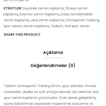
Zemin Döşeme
Kaplama
ETIKETLER:
Dayanıklı zemin kaplama
,
fitness zemin
adet
kaplama
,
Kaymaz zemin kaplama
,
kolay temizlenebilir
zemin kaplama
,
okul zemin kaplama
,
Omnisports Training
,
spor salonu zemin kaplama
,
Tarkett
,
vinil spor zemin
SHARE THIS PRODUCT
Açıklama
Değerlendirmeler (0)
Tarkett Omnisports Training 5mm, spor salonları, fitness
merkezleri, okullar ve çok amaçlı salonlar için ideal bir vinil
spor zemin kaplama çözümüdür. Özel olarak geliştirilmiş
yüzey kabartması sayesinde mükemmel sürtünme ve