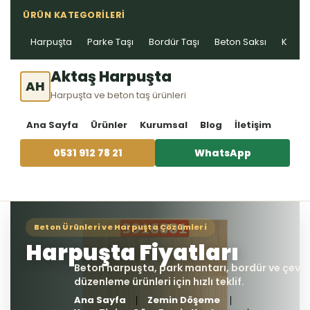
ÜRÜN KATEGORILERI
Harpuşta
Parke Taşı
Bordür Taşı
Beton Saksı
Kablo 
Aktaş Harpuşta
AH
Harpuşta ve beton taş ürünleri
Ana Sayfa
Ürünler
Kurumsal
Blog
İletişim
0531 912 78 21
WhatsApp
Ana Sayfa
Zemin Döşeme