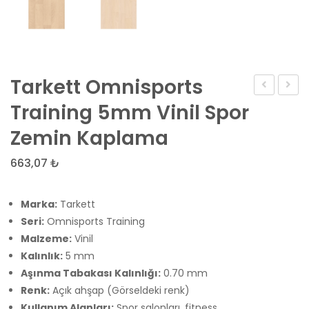
Tarkett Omnisports
Fatra
Floor
Training 5mm Vinil Spor
Modul
Forta
Zemin Kaplama
PVC
G400
Duvar
Suya
663,07
₺
Kaplama
Dayanı
SPC
Marka:
Tarkett
Vinil
Seri:
Omnisports Training
Malzeme:
Vinil
Parke
Kalınlık:
5 mm
Aşınma Tabakası Kalınlığı:
0.70 mm
Renk:
Açık ahşap (Görseldeki renk)
Kullanım Alanları:
Spor salonları, fitness