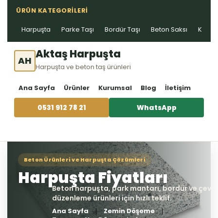
ÜRÜN KATEGORILERI
Harpuşta
Parke Taşı
Bordür Taşı
Beton Saksı
Kablo 
Aktaş Harpuşta
AH
Harpuşta ve beton taş ürünleri
Ana Sayfa
Ürünler
Kurumsal
Blog
İletişim
0531 912 78 21
WhatsApp
Ana Sayfa
Zemin Döşeme