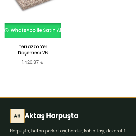
WhatsApp ile Satın Al
WhatsApp ile Satın Al
Terrazzo Yer
Terrazzo Yer
Döşemesi 26
Döşemesi 12
1.420,87
₺
818,08
₺
Aktaş Harpuşta
AH
Harpuşta, beton parke taşı, bordür, kablo taşı, dekoratif