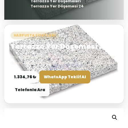
Terrazzo Yer Döşemeleri
Terrazzo Yer Döşemesi 24
HARPUSTA FIYATLARI
Terrazzo Yer Döşemesi 24
Ürün özellikleri Dayanıklı ve bakımı kolay Farklı renk ve
desen seçenekleri İç ve dış mekanlarda kullanılabilir
1.334,76 ₺
WhatsApp Teklif Al
Telefonla Ara