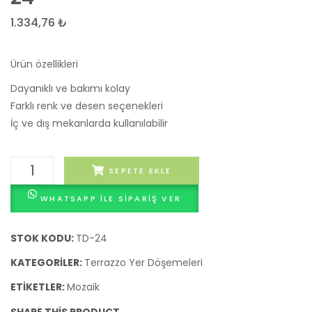
Döşemesi
Döşe
1.334,76
₺
23
25
Ürün özellikleri
Dayanıklı ve bakımı kolay
Farklı renk ve desen seçenekleri
İç ve dış mekanlarda kullanılabilir
Terrazzo
SEPETE EKLE
Yer
WHATSAPP ILE SIPARIŞ VER
Döşemesi
24
adet
STOK KODU:
TD-24
KATEGORILER:
Terrazzo Yer Döşemeleri
ETIKETLER:
Mozaik