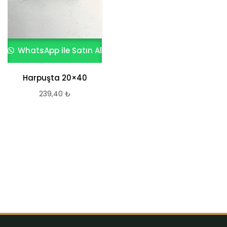
WhatsApp ile Satın Al
WhatsApp ile Satın Al
Harpuşta 20×40
KÜLTÜR TAŞI ROCA
MODELİ PERLA
239,40
₺
1.119,48
₺