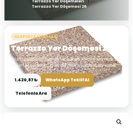
Terrazzo Yer Döşemeleri
Terrazzo Yer Döşemesi 26
HARPUSTA FIYATLARI
Terrazzo Yer Döşemesi 26
Ürün özellikleri Dayanıklı ve bakımı kolay Farklı renk ve
desen seçenekleri İç ve dış mekanlarda kullanılabilir
1.420,87 ₺
WhatsApp Teklif Al
Telefonla Ara