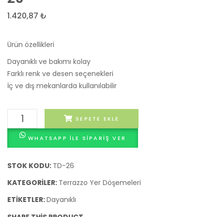
Döşemesi
Döşe
1.420,87
₺
25
27
Ürün özellikleri
Dayanıklı ve bakımı kolay
Farklı renk ve desen seçenekleri
İç ve dış mekanlarda kullanılabilir
Terrazzo
SEPETE EKLE
Yer
WHATSAPP ILE SIPARIŞ VER
Döşemesi
26
adet
STOK KODU:
TD-26
KATEGORILER:
Terrazzo Yer Döşemeleri
ETIKETLER:
Dayanıklı