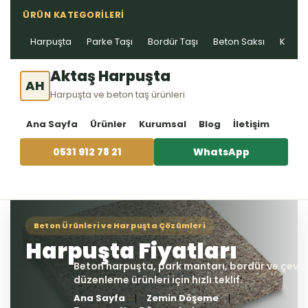
ÜRÜN KATEGORILERI
Harpuşta
Parke Taşı
Bordür Taşı
Beton Saksı
Kablo 
Aktaş Harpuşta
AH
Harpuşta ve beton taş ürünleri
Ana Sayfa
Ürünler
Kurumsal
Blog
İletişim
0531 912 78 21
WhatsApp
Ana Sayfa
Zemin Döşeme