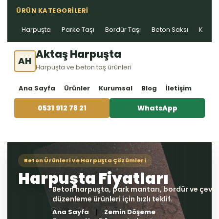
ÜRÜN KATEGORILERI
Harpuşta
Parke Taşı
Bordür Taşı
Beton Saksı
Kablo 
Aktaş Harpuşta
AH
Harpuşta ve beton taş ürünleri
Ana Sayfa
Ürünler
Kurumsal
Blog
İletişim
0531 912 78 21
WhatsApp
Ana Sayfa
Zemin Döşeme