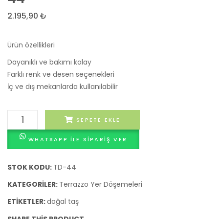
Döşemesi
Döşe
2.195,90
₺
43
45
Ürün özellikleri
Dayanıklı ve bakımı kolay
Farklı renk ve desen seçenekleri
İç ve dış mekanlarda kullanılabilir
Terrazzo
SEPETE EKLE
Yer
WHATSAPP ILE SIPARIŞ VER
Döşemesi
44
adet
STOK KODU:
TD-44
KATEGORILER:
Terrazzo Yer Döşemeleri
ETIKETLER:
doğal taş