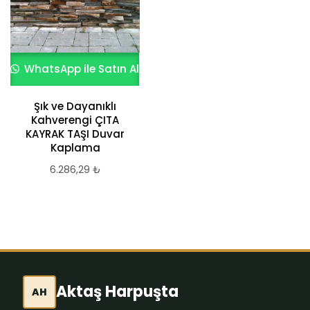
WhatsApp ile Satın Al
WhatsApp ile Satın Al
Şık ve Dayanıklı
KÜLTÜR TAŞI ROCA
Kahverengi ÇITA
MODELİ MARRON
KAYRAK TAŞI Duvar
1.119,48
₺
Kaplama
6.286,29
₺
Aktaş Harpuşta
AH