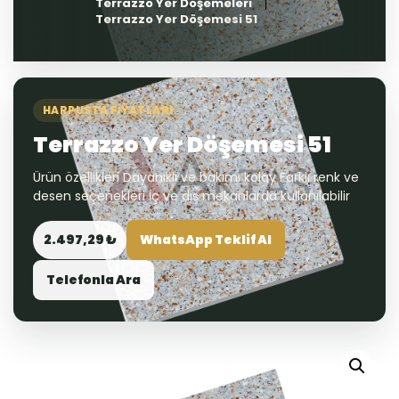
Terrazzo Yer Döşemeleri
Terrazzo Yer Döşemesi 51
HARPUSTA FIYATLARI
Terrazzo Yer Döşemesi 51
Ürün özellikleri Dayanıklı ve bakımı kolay Farklı renk ve
desen seçenekleri İç ve dış mekanlarda kullanılabilir
2.497,29 ₺
WhatsApp Teklif Al
Telefonla Ara