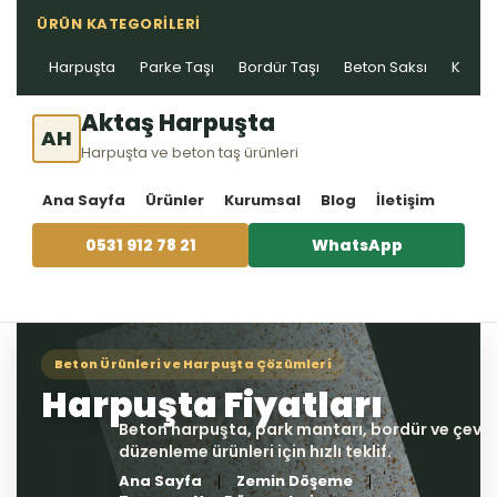
ÜRÜN KATEGORILERI
Harpuşta
Parke Taşı
Bordür Taşı
Beton Saksı
Kablo 
Aktaş Harpuşta
AH
Harpuşta ve beton taş ürünleri
Ana Sayfa
Ürünler
Kurumsal
Blog
İletişim
0531 912 78 21
WhatsApp
Ana Sayfa
Zemin Döşeme