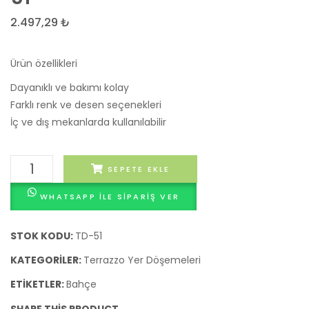
Döşemesi
Döşe
2.497,29
₺
50
52
Ürün özellikleri
Dayanıklı ve bakımı kolay
Farklı renk ve desen seçenekleri
İç ve dış mekanlarda kullanılabilir
Terrazzo
SEPETE EKLE
Yer
WHATSAPP ILE SIPARIŞ VER
Döşemesi
51
adet
STOK KODU:
TD-51
KATEGORILER:
Terrazzo Yer Döşemeleri
ETIKETLER:
Bahçe