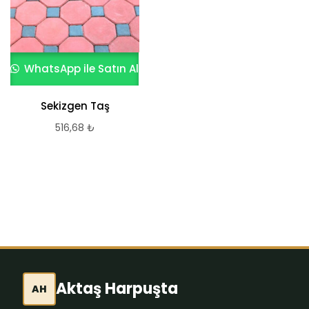
WhatsApp ile Satın Al
WhatsApp ile Satın Al
Sekizgen Taş
Terrazzo Yer
Döşemesi 4
516,68
₺
473,62
₺
Aktaş Harpuşta
AH