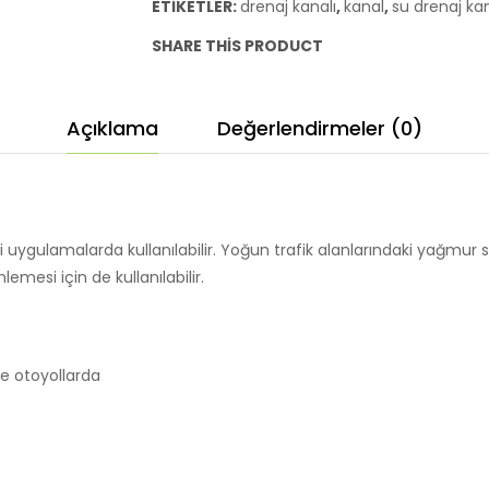
ETIKETLER:
drenaj kanalı
,
kanal
,
su drenaj kan
Kanalı
SHARE THIS PRODUCT
1,76x70x57
1000
KG
Açıklama
Değerlendirmeler (0)
adet
tli uygulamalarda kullanılabilir. Yoğun trafik alanlarındaki yağmur
emesi için de kullanılabilir.
ve otoyollarda