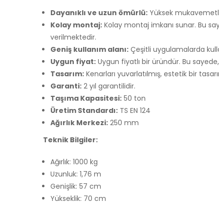
Dayanıklı ve uzun ömürlü:
Yüksek mukavemetli be
Kolay montaj:
Kolay montaj imkanı sunar. Bu sayed
verilmektedir.
Geniş kullanım alanı:
Çeşitli uygulamalarda kulla
Uygun fiyat:
Uygun fiyatlı bir üründür. Bu sayede
Tasarım:
Kenarları yuvarlatılmış, estetik bir tasar
Garanti:
2 yıl garantilidir.
Taşıma Kapasitesi:
50 ton
Üretim Standardı:
TS EN 124
Ağırlık Merkezi:
250 mm
Teknik Bilgiler:
Ağırlık: 1000 kg
Uzunluk: 1,76 m
Genişlik: 57 cm
Yükseklik: 70 cm