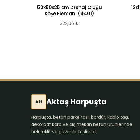
50x50x25 cm Drenaj Oluğu
12x
Köşe Elemanı (4401)
322,06
₺
Aktaş Harpuşta
AH
Harpuşta, beton parke taşı, bordür, kablo taşı,
dekoratif karo ve dış mekan beton ürünlerinde
hızlı teklif ve güvenilir teslimat.