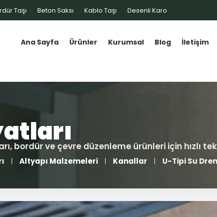
rdür Taşı
Beton Saksı
Kablo Taşı
Desenli Karo
Ana Sayfa
Ürünler
Kurumsal
Blog
İletişim
rı
Altyapı Malzemeleri
Kanallar
U-Tipi Su Dre