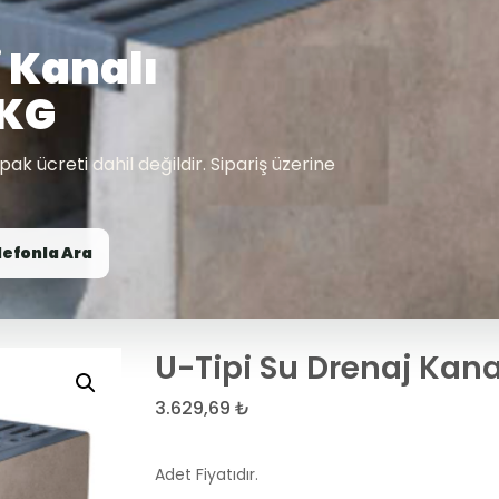
j Kanalı
 KG
apak ücreti dahil değildir. Sipariş üzerine
lefonla Ara
U-Tipi Su Drenaj Kana
3.629,69
₺
Adet Fiyatıdır.