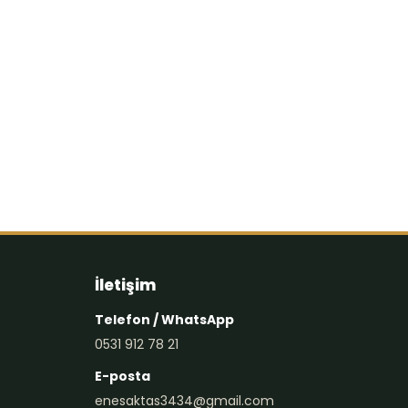
Siya
Yol 
İletişim
Telefon / WhatsApp
0531 912 78 21
E-posta
enesaktas3434@gmail.com