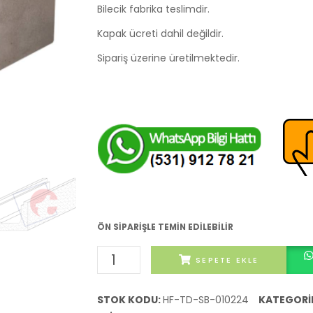
Bilecik fabrika teslimdir.
Kapak ücreti dahil değildir.
Sipariş üzerine üretilmektedir.
ÖN SIPARIŞLE TEMIN EDILEBILIR
U-
SEPETE EKLE
Tipi
Su
STOK KODU:
HF-TD-SB-010224
KATEGORI
Drenaj