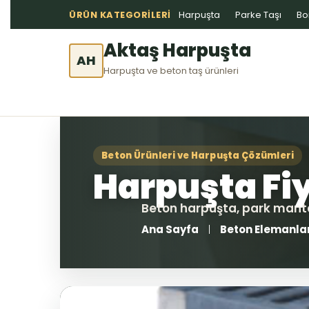
ÜRÜN KATEGORILERI
Harpuşta
Parke Taşı
Bo
Aktaş Harpuşta
AH
Harpuşta ve beton taş ürünleri
Ana Sayfa
Beton Elemanla