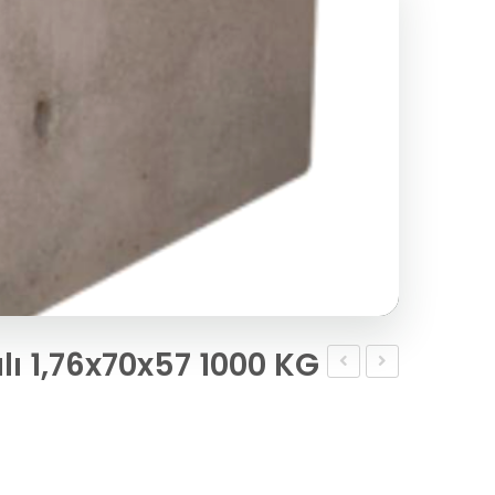
lı 1,76x70x57 1000 KG
Beton
Prefabrik
Kanal
Beton
1000
Kanal
mm
2202