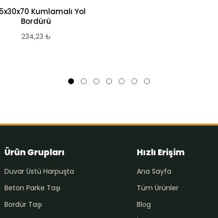
15x30x70 Kumlamalı Yol
Bordürü
234,23
₺
Ürün Grupları
Hızlı Erişim
Duvar Üstü Harpuşta
Ana Sayfa
Beton Parke Taşı
Tüm Ürünler
Bordür Taşı
Blog