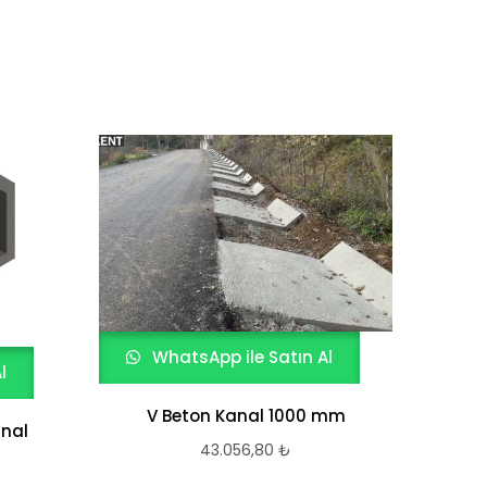
WhatsApp ile Satın Al
l
V Beton Kanal 1000 mm
nal
43.056,80
₺
W