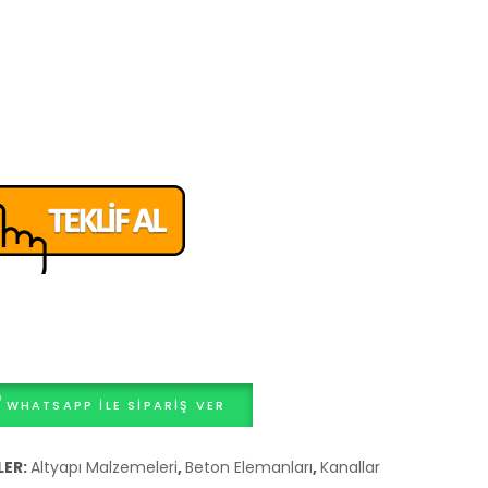
40x36x38
WHATSAPP ILE SIPARIŞ VER
LER:
Altyapı Malzemeleri
,
Beton Elemanları
,
Kanallar