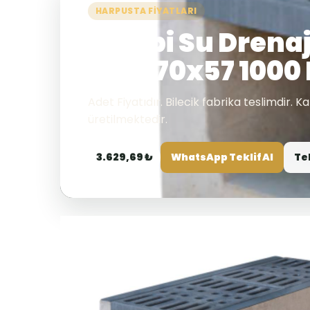
HARPUSTA FIYATLARI
U-Tipi Su Drena
1,76x70x57 1000
Adet Fiyatıdır. Bilecik fabrika teslimdir. K
üretilmektedir.
3.629,69 ₺
WhatsApp Teklif Al
Te