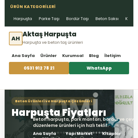
ÜRÜN KATEGORILERI
Harpuşta
Parke Taşı
Bordür Taşı
Beton Saksı
Kablo 
Aktaş Harpuşta
AH
Harpuşta ve beton taş ürünleri
Ana Sayfa
Ürünler
Kurumsal
Blog
İletişim
0531 912 78 21
WhatsApp
Ana Sayfa
Yapı Market
Kitaplar