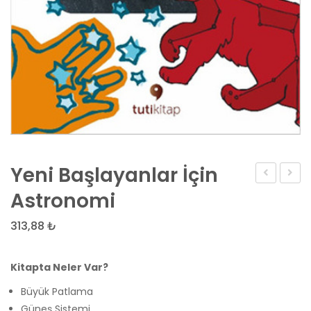
Yeni Başlayanlar İçin
9.
AYT
Astronomi
Sınıf
Biyoloj
313,88
₺
LGS
El
Deneme
Kitabı
Kitapta Neler Var?
Seti
4’lü
Büyük Patlama
–
Güneş Sistemi