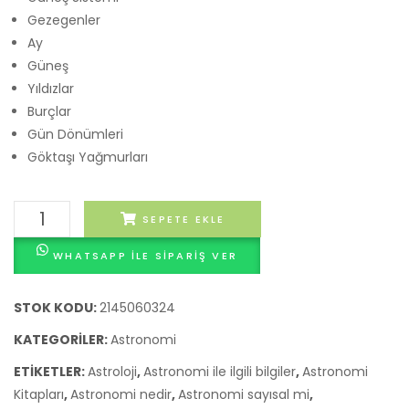
Gezegenler
Palme
Ay
Yayınları
Güneş
Yıldızlar
Burçlar
Gün Dönümleri
Göktaşı Yağmurları
Yeni
SEPETE EKLE
Başlayanlar
WHATSAPP ILE SIPARIŞ VER
İçin
Astronomi
adet
STOK KODU:
2145060324
KATEGORILER:
Astronomi
ETIKETLER:
Astroloji
,
Astronomi ile ilgili bilgiler
,
Astronomi
Kitapları
,
Astronomi nedir
,
Astronomi sayısal mi
,