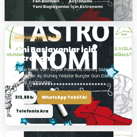
Fen Bilimleri
Astronomi
Yeni Başlayanlar İçin Astronomi
HARPUSTA FIYATLARI
Yeni Başlayanlar İçin
Astronomi
Kitapta Neler Var? Büyük Patlama Güneş Sistemi
Gezegenler Ay Güneş Yıldızlar Burçlar Gün Dönümleri
Göktaşı Yağmurları
313,88 ₺
WhatsApp Teklif Al
Telefonla Ara