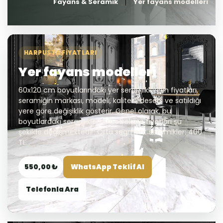
Fayans & Seramik
Yer fayans modelleri
HARPUSTA FIYATLARI
Yer fayans modelleri
60x120 cm boyutlarındaki yer seramiklerinin fiyatları,
seramiğin markası, modeli, kalitesi, deseni ve satıldığı
yere göre değişiklik gösterir. Genel olarak, bu
boyutlardaki seramiklerin metrekare fiyatları şu
şekilde değişmektedir: Orta segment seramikler: 400
TL...
550,00 ₺
WhatsApp Teklif Al
Telefonla Ara