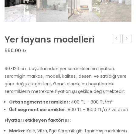
Yer fayans modelleri
Seramik
Seram
550,00
₺
Fiyatları
60×12
cm
60×120 cm boyutlarındaki yer seramiklerinin fiyatları,
Luzon
seramiğin markası, modeli, kalitesi, deseni ve satıldığı yere
Yer
göre değişiklik gösterir. Genel olarak, bu boyutlardaki
Karos
seramiklerin metrekare fiyatları şu şekilde değişmektedir:
Orta segment seramikler:
400 TL – 800 TL/m²
Üst segment seramikler:
800 TL – 1600 TL/m² ve üzeri
Fiyatları etkileyen faktörler:
Marka:
Kale, Vitra, Ege Seramik gibi tanınmış markaların