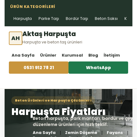
ÜRÜN KATEGORILERI
Harpuşta
Parke Taşı
Bordür Taşı
Beton Saksı
Kablo 
Aktaş Harpuşta
AH
Harpuşta ve beton taş ürünleri
Ana Sayfa
Ürünler
Kurumsal
Blog
İletişim
0531 912 78 21
WhatsApp
Ana Sayfa
Zemin Döşeme
Fayans