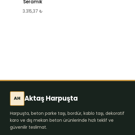
Seramik
Tasarım Yapı
3.315,37
₺
Malzemesi
Döşemesi Mermer
Porselen Fayanslar
Lüks (Lüks Ahşap
Desenli)
568,35
₺
Aktaş Harpuşta
AH
Harpuşta, beton parke taşı, bordür, kablo taşı, dekoratif
karo ve dış mekan beton ürünlerinde hızlı teklif ve
güvenilir teslimat.