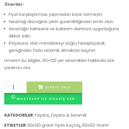
Öneriler:
Fiyat karşılaştırması yapmadan karar vermeyin.
Seramiği alacağınız yerin güvenilirliğinden emin olun.
Seramiğin kalitesine ve kullanım alanınıza uygunluğuna
dikkat edin.
İhtiyacınız olan metrekareyi doğru hesaplayarak,
gereğinden fazla seramik almaktan kaçının.
Umarım bu bilgiler, 60×120 yer seramikleri hakkında size
yardımcı olur.
Yer
SEPETE EKLE
fayans
WHATSAPP ILE SIPARIŞ VER
modelleri
adet
KATEGORILER:
Fayans
,
Fayans & Seramik
ETIKETLER:
60x120 granit fiyatı Koçtaş
,
60x120 Granit