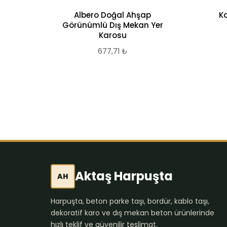
Albero Doğal Ahşap
K
Görünümlü Dış Mekan Yer
Karosu
677,71
₺
Aktaş Harpuşta
AH
Harpuşta, beton parke taşı, bordür, kablo taşı,
dekoratif karo ve dış mekan beton ürünlerinde
hızlı teklif ve güvenilir teslimat.