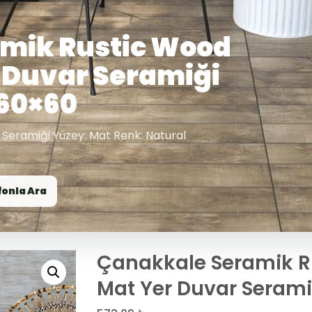
mik Rustic Wood
 Duvar Seramiği
 60×60
 Seramiği Yüzey: Mat Renk: Natural
fonla Ara
Çanakkale Seramik R
Mat Yer Duvar Serami