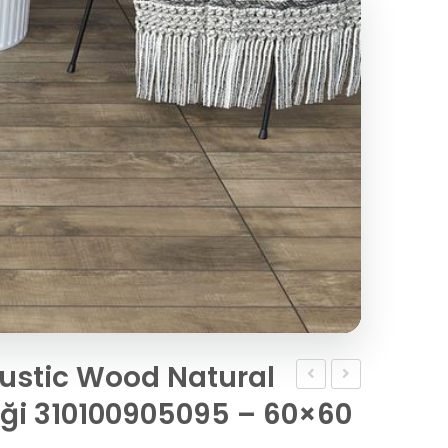
ustic Wood Natural
Seramik
Taşı
ği 310100905095 – 60×60
Garden
(