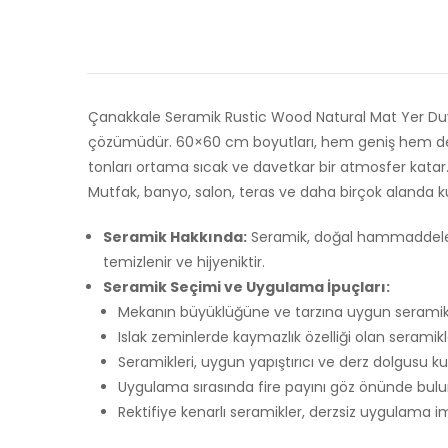
Çanakkale Seramik Rustic Wood Natural Mat Yer Duva
çözümüdür. 60×60 cm boyutları, hem geniş hem de da
tonları ortama sıcak ve davetkar bir atmosfer katar. 
Mutfak, banyo, salon, teras ve daha birçok alanda 
Seramik Hakkında:
Seramik, doğal hammaddelerde
temizlenir ve hijyeniktir.
Seramik Seçimi ve Uygulama İpuçları:
Mekanın büyüklüğüne ve tarzına uygun seramik
Islak zeminlerde kaymazlık özelliği olan seramikle
Seramikleri, uygun yapıştırıcı ve derz dolgusu k
Uygulama sırasında fire payını göz önünde bul
Rektifiye kenarlı seramikler, derzsiz uygulama i