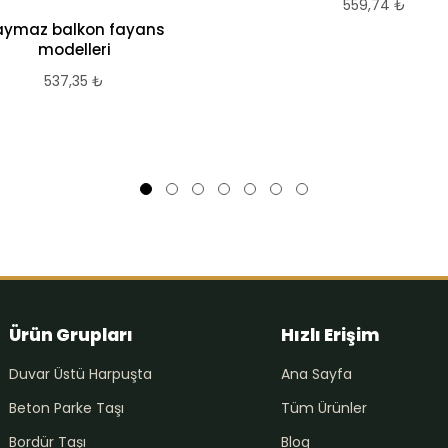
559,74
₺
aymaz balkon fayans
modelleri
537,35
₺
Ürün Grupları
Hızlı Erişim
Duvar Üstü Harpuşta
Ana Sayfa
Beton Parke Taşı
Tüm Ürünler
Bordür Taşı
Blog