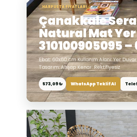
HARPUSTA FIYATLARI
Çanakkale Sera
Natural Mat Yer
310100905095 –
Ebat: 60x60 cm Kullanım Alanı: Yer Duvar
Tasarım: Ahşap Kenar: Rektifiyesiz
573,09 ₺
WhatsApp Teklif Al
Tele