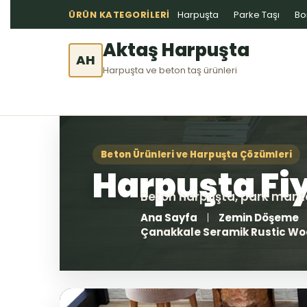
ÜRÜN KATEGORILERI
Harpuşta
Parke Taşı
Bo
Aktaş Harpuşta
AH
Harpuşta ve beton taş ürünleri
Ana Sayfa
Zemin Döşeme
Çanakkale Seramik Rustic Woo