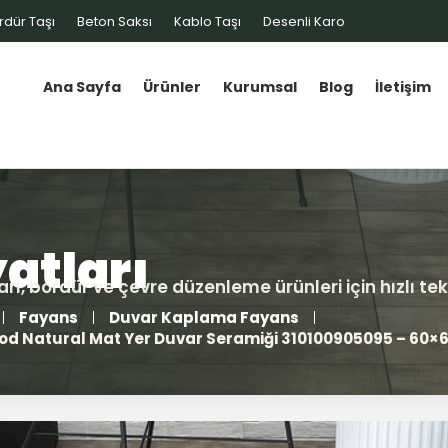
rdür Taşı
Beton Saksı
Kablo Taşı
Desenli Karo
Ana Sayfa
Ürünler
Kurumsal
Blog
İletişim
Fayans
Duvar Kaplama Fayans
d Natural Mat Yer Duvar Seramiği 310100905095 – 60×