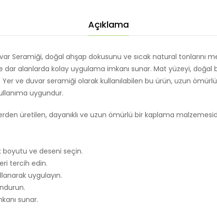
Seramiği
310100905095
Açıklama
-
60x60
adet
r Seramiği, doğal ahşap dokusunu ve sıcak natural tonlarını meka
r alanlarda kolay uygulama imkanı sunar. Mat yüzeyi, doğal bir
Yer ve duvar seramiği olarak kullanılabilen bu ürün, uzun ömürlü v
kullanıma uygundur.
n üretilen, dayanıklı ve uzun ömürlü bir kaplama malzemesidir. I
 boyutu ve deseni seçin.
ri tercih edin.
ullanarak uygulayın.
undurun.
mkanı sunar.