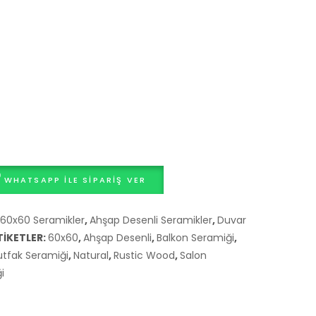
Kahve
Aşık
Mat
Taşı
Rölyefli
)
Yer
Seramiği
310100905390
–
45×45
WHATSAPP ILE SIPARIŞ VER
60x60 Seramikler
,
Ahşap Desenli Seramikler
,
Duvar
TIKETLER:
60x60
,
Ahşap Desenli
,
Balkon Seramiği
,
tfak Seramiği
,
Natural
,
Rustic Wood
,
Salon
i