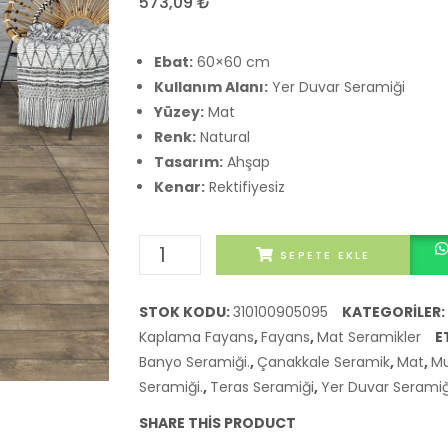
573,09
₺
Ebat:
60×60 cm
Kullanım Alanı:
Yer Duvar Seramiği
Yüzey:
Mat
Renk:
Natural
Tasarım:
Ahşap
Kenar:
Rektifiyesiz
Çanakkale
SEPETE EKLE
Seramik
Rustic
STOK KODU:
310100905095
KATEGORILER:
Wood
Kaplama Fayans
,
Fayans
,
Mat Seramikler
E
Natural
Banyo Seramiği.
,
Çanakkale Seramik
,
Mat
,
Mu
Mat
Seramiği.
,
Teras Seramiği
,
Yer Duvar Seramiğ
Yer
SHARE THIS PRODUCT
Duvar