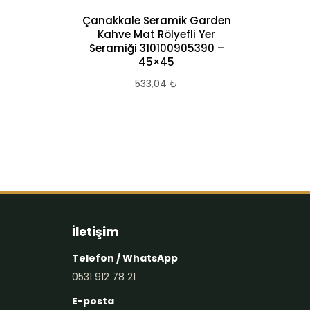
Çanakkale Seramik Garden
I
Kahve Mat Rölyefli Yer
Seramiği 310100905390 –
45×45
533,04
₺
İletişim
Telefon / WhatsApp
0531 912 78 21
E-posta