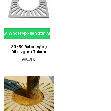
WhatsApp ile Satın Al
80×80 Beton Ağaç
Dibi Izgara Takımı
990,31
₺