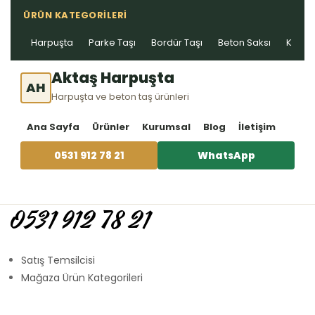
ÜRÜN KATEGORILERI
Harpuşta
Parke Taşı
Bordür Taşı
Beton Saksı
Kablo 
Aktaş Harpuşta
AH
Harpuşta ve beton taş ürünleri
Ana Sayfa
Ürünler
Kurumsal
Blog
İletişim
0531 912 78 21
WhatsApp
0531 912 78 21
Satış Temsilcisi
Mağaza Ürün Kategorileri