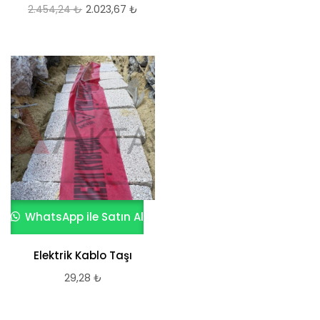
2.454,24
₺
Orijinal
2.023,67
₺
Şu
fiyat:
andaki
2.454,24 ₺.
fiyat:
2.023,67 ₺.
WhatsApp ile Satın Al
Elektrik Kablo Taşı
29,28
₺