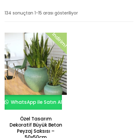
134 sonuçtan 1-15 arası gösteriliyor
En
yeniye
İndirim!
göre
sıralandı
WhatsApp ile Satın Al
Özel Tasarım
Dekoratif Büyük Beton
Peyzaj Saksısı –
50x50cm