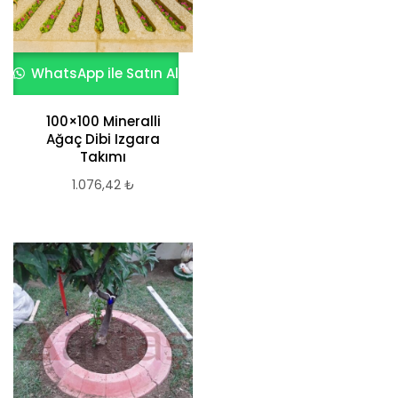
WhatsApp ile Satın Al
100×100 Mineralli
Ağaç Dibi Izgara
Takımı
1.076,42
₺