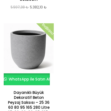
5.597,38
₺
Orijinal
5.382,10
₺
Şu
fiyat:
andaki
5.597,38 ₺.
fiyat:
İndirim!
5.382,10 ₺.
WhatsApp ile Satın Al
Dayanıklı Büyük
Dekoratif Beton
Peyzaj Saksısı – 25 36
60 80 95 165 280 Litre