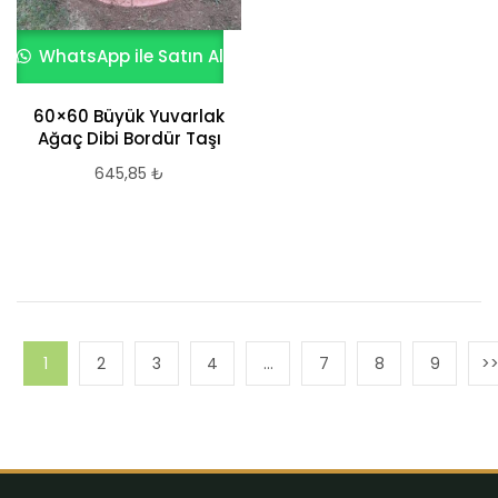
WhatsApp ile Satın Al
60×60 Büyük Yuvarlak
Ağaç Dibi Bordür Taşı
645,85
₺
1
2
3
4
…
7
8
9