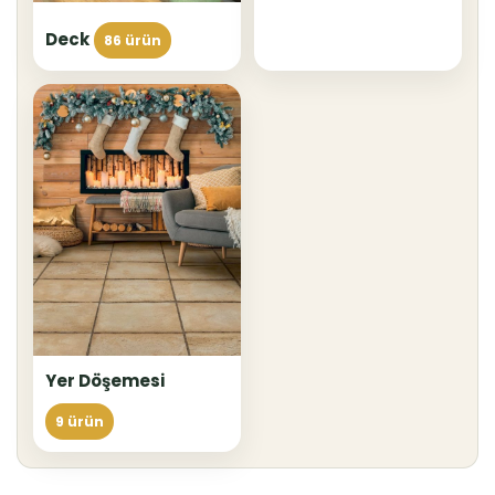
Deck
86 ürün
Yer Döşemesi
9 ürün