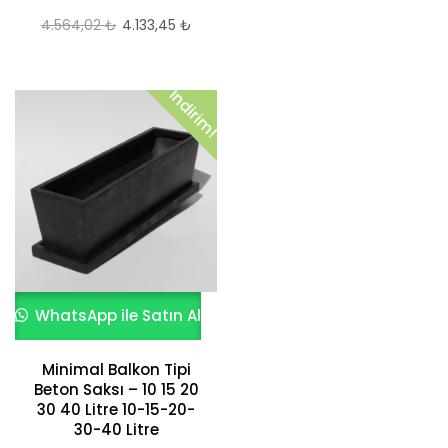
4.564,02
₺
Orijinal
4.133,45
₺
Şu
fiyat:
andaki
4.564,02 ₺.
fiyat:
İndirim!
4.133,45 ₺.
WhatsApp ile Satın Al
Minimal Balkon Tipi
Beton Saksı – 10 15 20
30 40 Litre 10-15-20-
30-40 Litre