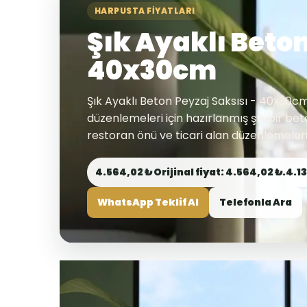
HARPUSTA FIYATLARI
Şık Ayaklı Beton
40x30cm
Şık Ayaklı Beton Peyzaj Saksısı - 40x30c
düzenlemeleri için hazırlanmış şık bir beton
restoran önü ve ticari alan düzenlemeleri
4.564,02 ₺ Orijinal fiyat: 4.564,02 ₺.4.1
WhatsApp Teklif Al
Telefonla Ara