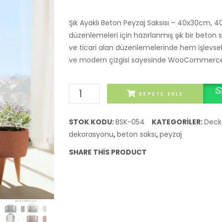
fiyat:
andaki
4.564,02 ₺.
fiyat:
Şık Ayaklı Beton Peyzaj Saksısı – 40x30cm, 
4.133,45 ₺.
düzenlemeleri için hazırlanmış şık bir beton sa
ve ticari alan düzenlemelerinde hem işlevse
ve modern çizgisi sayesinde WooCommerce m
Şık
SEPETE EKLE
Ayaklı
Beton
STOK KODU:
BSK-054
KATEGORILER:
Deck
Peyzaj
dekorasyonu
,
beton saksı
,
peyzaj
Saksısı
SHARE THIS PRODUCT
-
40x30cm
adet