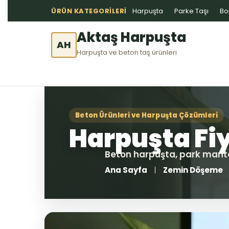
ÜRÜN KATEGORILERI
Harpuşta
Parke Taşı
Bo
Aktaş Harpuşta
AH
Harpuşta ve beton taş ürünleri
Ana Sayfa
Zemin Döşeme