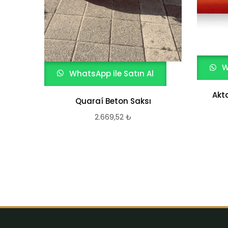
W
WhatsApp ile Satın Al
Akt
Quaraí Beton Saksı
2.669,52
₺