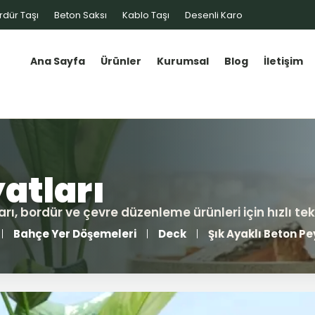
rdür Taşı
Beton Saksı
Kablo Taşı
Desenli Karo
Ana Sayfa
Ürünler
Kurumsal
Blog
İletişim
Bahçe Yer Döşemeleri
Deck
Şık Ayaklı Beton P