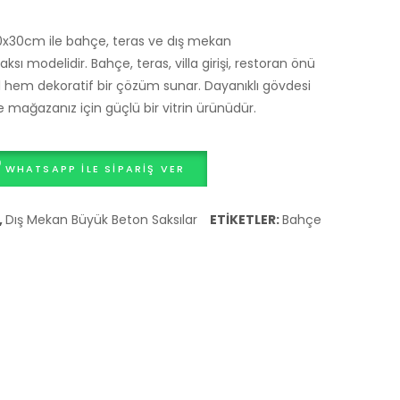
Tipi
Dekoratif
Beton
Beton
40x30cm ile bahçe, teras ve dış mekan
Saksı
Peyzaj
ksı modelidir. Bahçe, teras, villa girişi, restoran önü
– 10
Saksısı
l hem dekoratif bir çözüm sunar. Dayanıklı gövdesi
15
–
ağazanız için güçlü bir vitrin ürünüdür.
20
25
30
36
WHATSAPP ILE SIPARIŞ VER
40
60
Litre
80
,
Dış Mekan Büyük Beton Saksılar
ETIKETLER:
Bahçe
10-
95
15-
165
20-
280
30-
Litre
40
25-
Litre
36-
60-