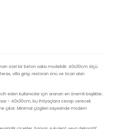
80-
95-
165-
280
Litre
lanan özel bir beton saksı modelidir. 40x30cm ölçü
eras, villa girişi, restoran önü ve ticari alan
h eden kullanıcılar için aranan en önemli başlıklar;
aksısı – 40x30cm, bu ihtiyaçlara cevap verecek
öne çıkar. Minimal çizgileri sayesinde modern
vsimlik çiçekler, bonsai, sukulent veya dekoratif