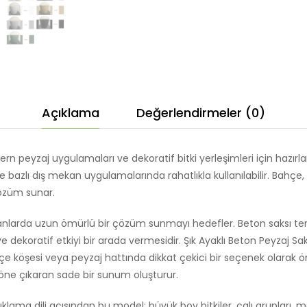
Açıklama
Değerlendirmeler (0)
ern peyzaj uygulamaları ve dekoratif bitki yerleşimleri için hazır
oje bazlı dış mekan uygulamalarında rahatlıkla kullanılabilir. Bahçe, t
özüm sunar.
nlarda uzun ömürlü bir çözüm sunmayı hedefler. Beton saksı terci
dekoratif etkiyi bir arada vermesidir. Şık Ayaklı Beton Peyzaj S
ahçe köşesi veya peyzaj hattında dikkat çekici bir seçenek olarak 
öne çıkaran sade bir sunum oluşturur.
ma dili açısından bu model; büyük boy bitkiler, çalı grupları, me