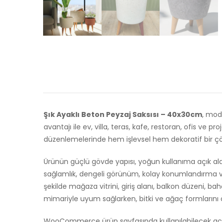
Şık Ayaklı Beton Peyzaj Saksısı – 40x30cm
, mod
avantajı ile ev, villa, teras, kafe, restoran, ofis ve pr
düzenlemelerinde hem işlevsel hem dekoratif bir ç
Ürünün güçlü gövde yapısı, yoğun kullanıma açık ala
sağlamlık, dengeli görünüm, kolay konumlandırma ve 
şekilde mağaza vitrini, giriş alanı, balkon düzeni, b
mimariyle uyum sağlarken, bitki ve ağaç formlarını 
WooCommerce ürün sayfasında kullanılabilecek açıkla