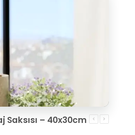
aj Saksısı – 40x30cm
Balkon
Büyük