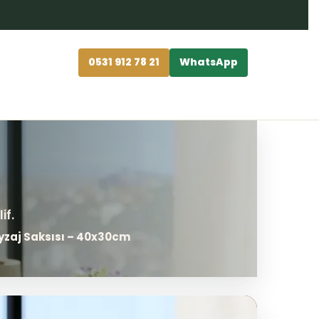
0531 912 78 21
WhatsApp
eyzaj Saksısı – 40x30cm