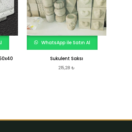
W
Moza
l
WhatsApp ile Satın Al
x50x40
Sukulent Saksı
215,28
₺