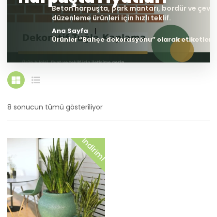
Ana Sayfa
Ürünler “Bahçe dekorasyonu” olarak etiketlend
8 sonucun tümü gösteriliyor
En
yeniye
İndirim!
göre
sıralandı