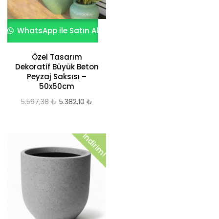
WhatsApp ile Satın Al
Özel Tasarım
Dekoratif Büyük Beton
Peyzaj Saksısı –
50x50cm
5.597,38
₺
Orijinal
5.382,10
₺
Şu
fiyat:
andaki
5.597,38 ₺.
fiyat:
İndirim!
5.382,10 ₺.