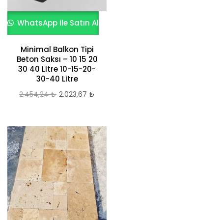
WhatsApp ile Satın Al
Minimal Balkon Tipi
Beton Saksı – 10 15 20
30 40 Litre 10-15-20-
30-40 Litre
2.454,24
₺
Orijinal
2.023,67
₺
Şu
fiyat:
andaki
2.454,24 ₺.
fiyat:
2.023,67 ₺.