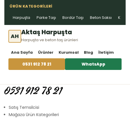
ÜRÜN KATEGORILERI
Harpuşta
Parke Taşı
Bordür Taşı
Beton Saksı
Kablo 
Aktaş Harpuşta
AH
Harpuşta ve beton taş ürünleri
Ana Sayfa
Ürünler
Kurumsal
Blog
İletişim
0531 912 78 21
WhatsApp
0531 912 78 21
Satış Temsilcisi
Mağaza Ürün Kategorileri