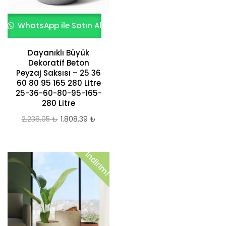
WhatsApp ile Satın Al
Dayanıklı Büyük
Dekoratif Beton
Peyzaj Saksısı – 25 36
60 80 95 165 280 Litre
25-36-60-80-95-165-
280 Litre
2.238,95
₺
Orijinal
1.808,39
₺
Şu
fiyat:
andaki
2.238,95 ₺.
fiyat:
İndirim!
1.808,39 ₺.