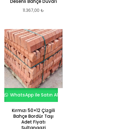
Desenli Bahçe Duvarı
11.367,00
₺
WhatsApp ile Satın Al
Kırmızı 50×12 Çizgili
Bahçe Bordür Taşı
Adet Fiyatı
Sultangazi