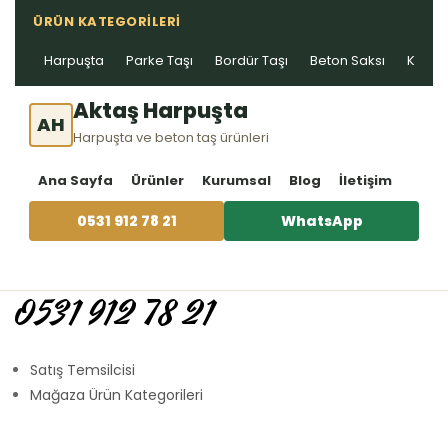
ÜRÜN KATEGORILERI
Harpuşta
Parke Taşı
Bordür Taşı
Beton Saksı
Kablo 
Aktaş Harpuşta
AH
Harpuşta ve beton taş ürünleri
Ana Sayfa
Ürünler
Kurumsal
Blog
İletişim
0531 912 78 21
WhatsApp
0531 912 78 21
Satış Temsilcisi
Mağaza Ürün Kategorileri