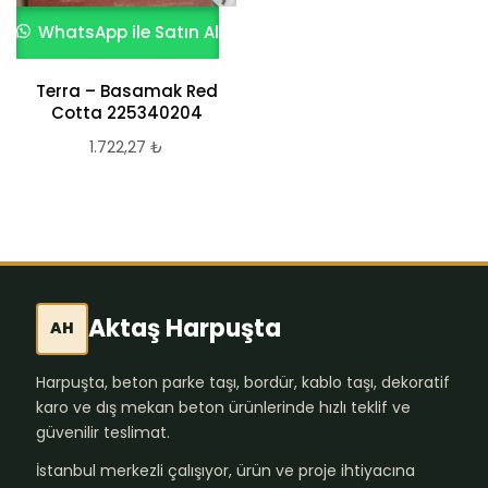
WhatsApp ile Satın Al
Terra – Basamak Red
Cotta 225340204
1.722,27
₺
Aktaş Harpuşta
AH
Harpuşta, beton parke taşı, bordür, kablo taşı, dekoratif
karo ve dış mekan beton ürünlerinde hızlı teklif ve
güvenilir teslimat.
İstanbul merkezli çalışıyor, ürün ve proje ihtiyacına