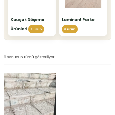
Kauçuk Döşeme
Laminant Parke
Ürünleri
9 ürün
6 ürün
6 sonucun tümü gösteriliyor
En
yeniye
göre
sıralandı