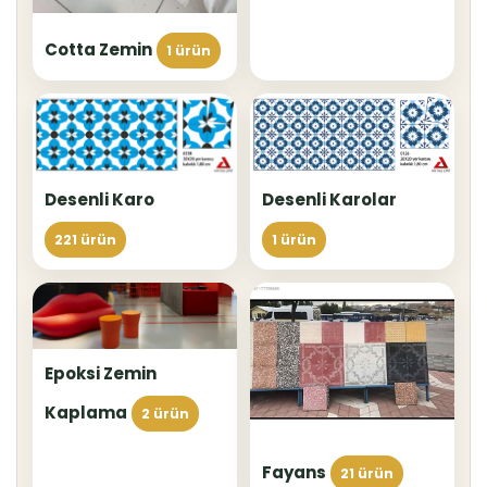
Cotta Zemin
1 ürün
Desenli Karolar
Desenli Karo
1 ürün
221 ürün
Epoksi Zemin
Kaplama
2 ürün
Fayans
21 ürün