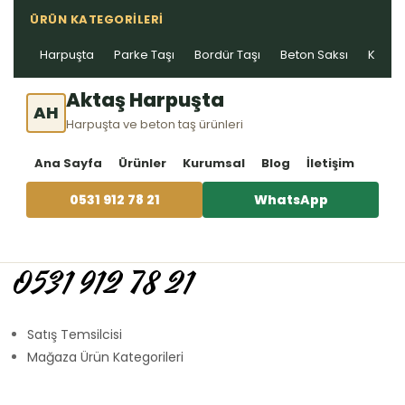
ÜRÜN KATEGORILERI
Harpuşta
Parke Taşı
Bordür Taşı
Beton Saksı
Kablo 
Aktaş Harpuşta
AH
Harpuşta ve beton taş ürünleri
Ana Sayfa
Ürünler
Kurumsal
Blog
İletişim
0531 912 78 21
WhatsApp
0531 912 78 21
Satış Temsilcisi
Mağaza Ürün Kategorileri