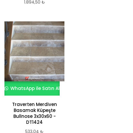
1.894,50
₺
WhatsApp ile Satın Al
Traverten Merdiven
Basamak Küpeşte
Bullnose 3x30x60 -
DT1424
533,04
₺