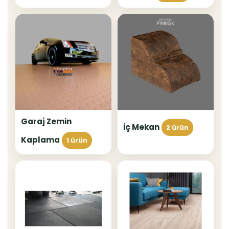
Garaj Zemin
İç Mekan
2 ürün
Kaplama
1 ürün