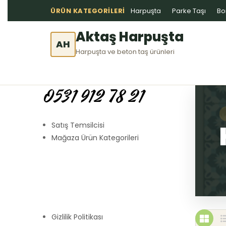
ÜRÜN KATEGORILERI
Harpuşta
Parke Taşı
Bo
Aktaş Harpuşta
AH
Harpuşta ve beton taş ürünleri
0531 912 78 21
Satış Temsilcisi
Mağaza Ürün Kategorileri
Gizlilik Politikası