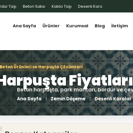
rdür Taşı
Beton Saksı
Kablo Taşı
Desenli Karo
Ana Sayfa
Ürünler
Kurumsal
Blog
İletişim
Ana Sayfa
Zemin Döşeme
Desenli Karolar