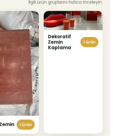
İlgili ürün gruplarını hızlıca inceleyin.
Dekoratif
Zemin
1 ürün
Kaplama
 Zemin
1 ürün