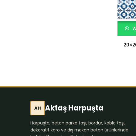
W
20×2
Aktaş Harpuşta
AH
Harpuşta, beton parke taşı, bordür, kablo taşı,
dekoratif karo ve dış mekan beton ürünlerinde