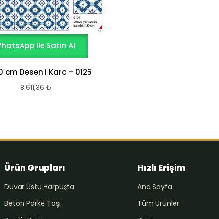
hatsApp ile Satın Al
0 cm Desenli Karo – 0126
8.611,36
₺
Ürün Grupları
Hızlı Erişim
Duvar Üstü Harpuşta
Ana Sayfa
Beton Parke Taşı
Tüm Ürünler