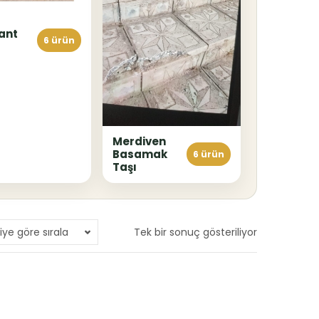
ant
6 ürün
Merdiven
Basamak
6 ürün
Taşı
iye göre sırala
Tek bir sonuç gösteriliyor