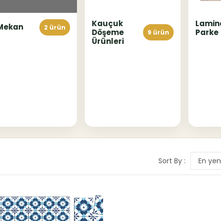
Kauçuk
Lamin
 Mekan
2 ürün
Döşeme
Parke
9 ürün
Ürünleri
Sort By :
En yen