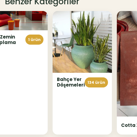
Benzer Kategoriler
 Zemin
1 ürün
plama
Bahçe Yer
134 ürün
Döşemeleri
Cotta