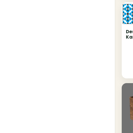
De
Ka