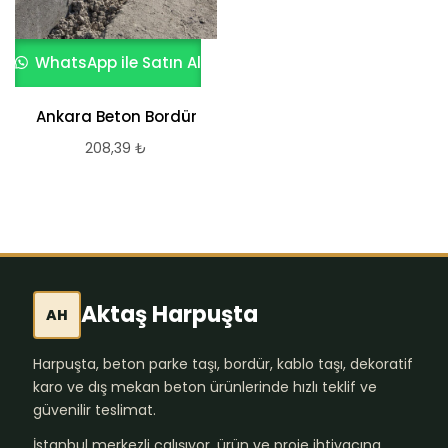
WhatsApp ile Satın Al
Ankara Beton Bordür
208,39
₺
Aktaş Harpuşta
AH
Harpuşta, beton parke taşı, bordür, kablo taşı, dekoratif
karo ve dış mekan beton ürünlerinde hızlı teklif ve
güvenilir teslimat.
İstanbul merkezli çalışıyor, ürün ve proje ihtiyacına