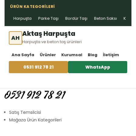
ÜRÜN KATEGORILERI
Harpuşta
Parke Taşı
Bordür Taşı
Beton Saksı
Kablo 
Aktaş Harpuşta
AH
Harpuşta ve beton taş ürünleri
Ana Sayfa
Ürünler
Kurumsal
Blog
İletişim
0531 912 78 21
WhatsApp
0531 912 78 21
Satış Temsilcisi
Mağaza Ürün Kategorileri