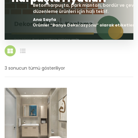
Ana Sayfa
Ürünler “Banyo Dekorasyonu” olarak etiketlend
3 sonucun tümü gösteriliyor
En
yeniye
göre
sıralandı