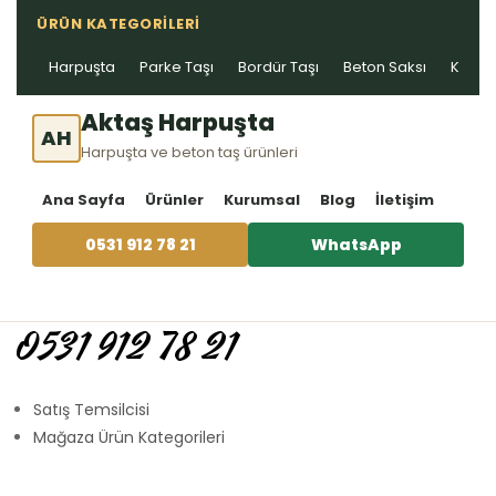
ÜRÜN KATEGORILERI
Harpuşta
Parke Taşı
Bordür Taşı
Beton Saksı
Kablo 
Aktaş Harpuşta
AH
Harpuşta ve beton taş ürünleri
Ana Sayfa
Ürünler
Kurumsal
Blog
İletişim
0531 912 78 21
WhatsApp
0531 912 78 21
Satış Temsilcisi
Mağaza Ürün Kategorileri