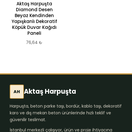
Aktaş Harpuşta
Diamond Desen
Beyaz Kendinden
Yapışkanlı Dekoratif
Köpük Duvar Kağıdı
Paneli
76,64
₺
Aktaş Harpuşta
AH
Harpuşta, beton parke taşı, bordür, kablo taşı, dekoratif
karo ve dış mekan beton ürünlerinde hızlı teklif ve
güvenilir teslimat.
İstanbul merkezli çalışıyor, ürün ve proje ihtiyacına