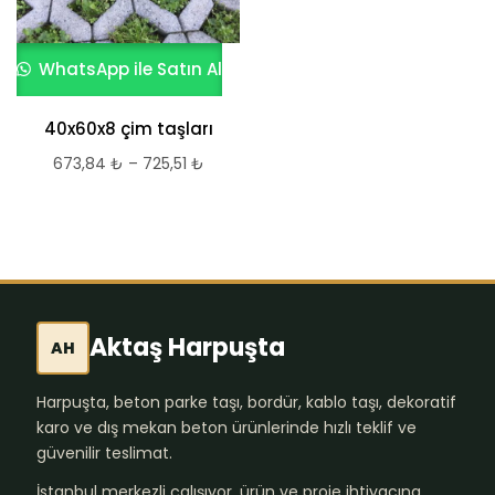
WhatsApp ile Satın Al
40x60x8 çim taşları
673,84
₺
–
725,51
₺
Fiyat
aralığı:
673,84 ₺
-
725,51 ₺
Aktaş Harpuşta
AH
Harpuşta, beton parke taşı, bordür, kablo taşı, dekoratif
karo ve dış mekan beton ürünlerinde hızlı teklif ve
güvenilir teslimat.
İstanbul merkezli çalışıyor, ürün ve proje ihtiyacına