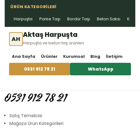
ÜRÜN KATEGORILERI
Harpuşta
Parke Taşı
Bordür Taşı
Beton Saksı
Kablo 
Aktaş Harpuşta
AH
Harpuşta ve beton taş ürünleri
Ana Sayfa
Ürünler
Kurumsal
Blog
İletişim
0531 912 78 21
WhatsApp
0531 912 78 21
Satış Temsilcisi
Mağaza Ürün Kategorileri