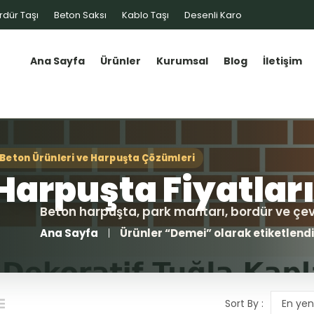
rdür Taşı
Beton Saksı
Kablo Taşı
Desenli Karo
Ana Sayfa
Ürünler
Kurumsal
Blog
İletişim
Ana Sayfa
Ürünler “Demei” olarak etiketlendi
Sort By :
En yen