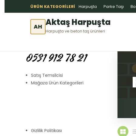
ÜRÜN KATEGORILERI
Harpuşta
Parke Taşı
Bo
Aktaş Harpuşta
AH
Harpuşta ve beton taş ürünleri
0531 912 78 21
Satış Temsilcisi
Mağaza Ürün Kategorileri
Gizlilik Politikası