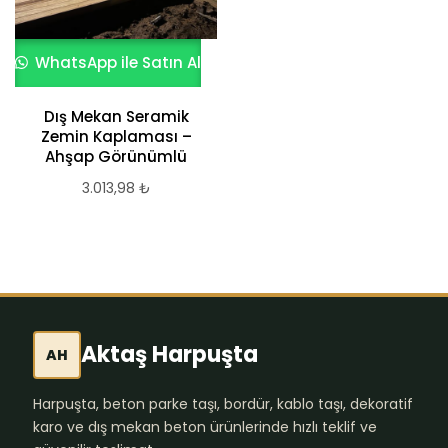
WhatsApp ile Satın Al
Dış Mekan Seramik
Zemin Kaplaması –
Ahşap Görünümlü
3.013,98
₺
Aktaş Harpuşta
AH
Harpuşta, beton parke taşı, bordür, kablo taşı, dekoratif
karo ve dış mekan beton ürünlerinde hızlı teklif ve