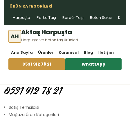
ÜRÜN KATEGORILERI
Harpuşta
Parke Taşı
Bordür Taşı
Beton Saksı
Kablo 
Aktaş Harpuşta
AH
Harpuşta ve beton taş ürünleri
Ana Sayfa
Ürünler
Kurumsal
Blog
İletişim
0531 912 78 21
WhatsApp
0531 912 78 21
Satış Temsilcisi
Mağaza Ürün Kategorileri