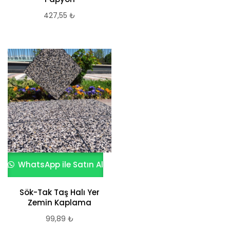
427,55
₺
WhatsApp ile Satın Al
Sök-Tak Taş Halı Yer
Zemin Kaplama
99,89
₺