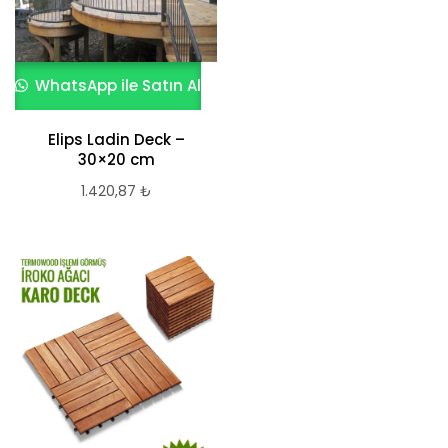
WhatsApp ile Satın Al
Elips Ladin Deck –
30×20 cm
1.420,87
₺