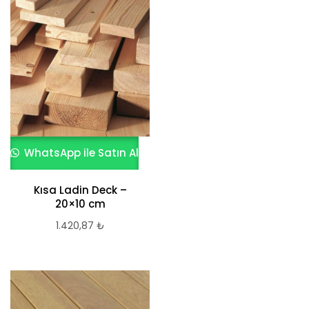
WhatsApp ile Satın Al
Kısa Ladin Deck –
20×10 cm
1.420,87
₺