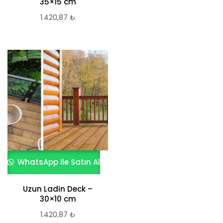
35×15 cm
1.420,87
₺
WhatsApp ile Satın Al
Uzun Ladin Deck –
30×10 cm
1.420,87
₺