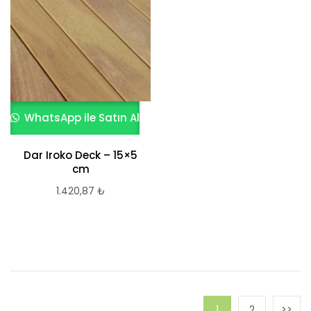
WhatsApp ile Satın Al
Dar Iroko Deck – 15×5
cm
1.420,87
₺
1
2