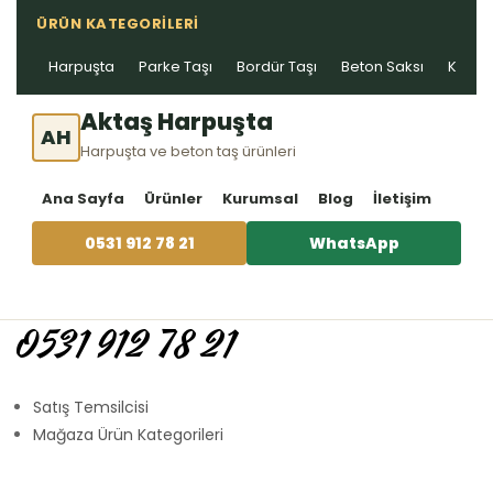
ÜRÜN KATEGORILERI
Harpuşta
Parke Taşı
Bordür Taşı
Beton Saksı
Kablo 
Aktaş Harpuşta
AH
Harpuşta ve beton taş ürünleri
Ana Sayfa
Ürünler
Kurumsal
Blog
İletişim
0531 912 78 21
WhatsApp
0531 912 78 21
Satış Temsilcisi
Mağaza Ürün Kategorileri