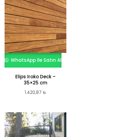
WhatsApp ile Satın Al
Elips Iroko Deck –
35×25 cm
1.420,87
₺