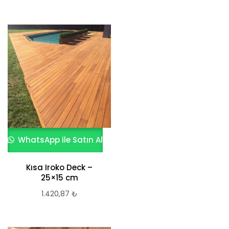
WhatsApp ile Satın Al
Kısa Iroko Deck –
25×15 cm
1.420,87
₺