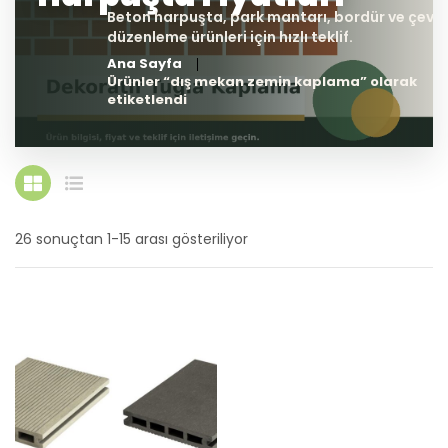
Ana Sayfa
Ürünler “dış mekan zemin kaplama” olarak
etiketlendi
26 sonuçtan 1-15 arası gösteriliyor
En
yeniye
göre
sıralandı